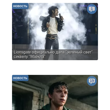
НОВОСТЬ
1
Lionsgate официально дала "зеленый свет"
сиквелу "Майкла"
НОВОСТЬ
19