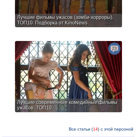
Лучшие фильмы ужасов (зомби-хорроры).
ТОП10. Подборка от KinoNews
23
Лучшие современные комедийные фильмы
ужасов. ТОП10
Все статьи (
14
) с этой персоной