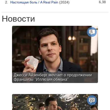
6,38
Настоящая боль / A Real Pain
(2024)
Новости
5
Джесси Айзенберг мечтает о продолжении
франшизы "Иллюзия обмана"
22