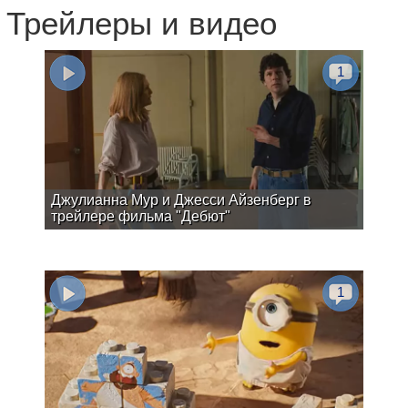
Трейлеры и видео
1
Джулианна Мур и Джесси Айзенберг в
трейлере фильма "Дебют"
1