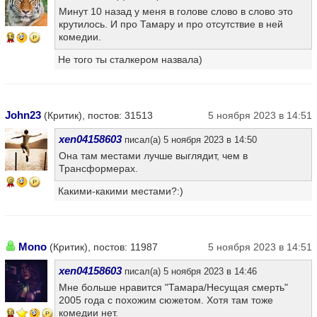
Минут 10 назад у меня в голове слово в слово это
крутилось. И про Тамару и про отсутствие в ней
комедии.
15
Не того ты сталкером назвала)
John23
(Критик), постов: 31513
5 ноября 2023 в 14:51
xen04158603
писал(а) 5 ноября 2023 в 14:50
Она там местами лучше выглядит, чем в
Трансформерах.
9
Какими-какими местами?:)
Mono
(Критик), постов: 11987
5 ноября 2023 в 14:51
xen04158603
писал(а) 5 ноября 2023 в 14:46
Мне больше нравится "Тамара/Несущая смерть"
2005 года с похожим сюжетом. Хотя там тоже
комедии нет.
10