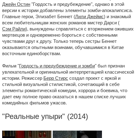
Джейн Остин
"Гордость и предубеждение", однако в этой
версии к истории добавлены элементы зомби-апокалипсиса.
Главные герои, Элизабет Беннет (
Лили Джеймс
) и знакомый
всем любительницам женских романов мистер Дарси (
Сэм Райли
), вынуждены справляться с вторжением оживших
мертвецов и одновременно бороться с собственными
чувствами друг к другу. Только теперь сестры Беннет
оказываются опытными воинами, обучавшимися в Китае
восточным единоборствам.
Фильм "
Гордость и предубеждение и зомби
" был признан
увлекательной и оригинальной интерпретацией классической
истории. Режиссер
Берр Стирс
создал проект с яркой и
стильной визуальной стилистикой, сочетающий в себе
элементы романтической комедии, хоррора и боевика, что
дает ему полное право оказаться в нашем списке лучших
комедийных фильмов ужасов.
"
Реальные упыри
" (2014)