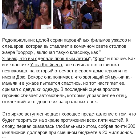
Родоначальник целой серии пародийных фильмов ужасов и
слэшеров, которая выставляет в комичном свете столпов
жанра "хоррор", включая такую классику, как "
Я знаю, что вы сделали прошлым летом
", "
Крик
" и прочие. Как
и в классике
Уэса Крэйвена
, все начинается со звонка
незнакомца, на который отвечает в своем доме героиня по
имени Дрю. Вскоре она понимает, что звонящий ей мужчина -
маньяк и в ужасе пытается спастись, но тот настигает ее,
срывая с девушки одежду. В последней сцена пролога
героиню сбивает автомобиль, которым управляет ее отец,
отвлекшийся от дороге из-за оральных ласк.
Это яркое вступление дает хорошее представление о том, что
будет твориться на экране протяжении всех пяти частей. К
слову, первая оказалась глобальным хитом, собрав почти 300
миллионов долларов при смешном бюджете в 20 миллионов.