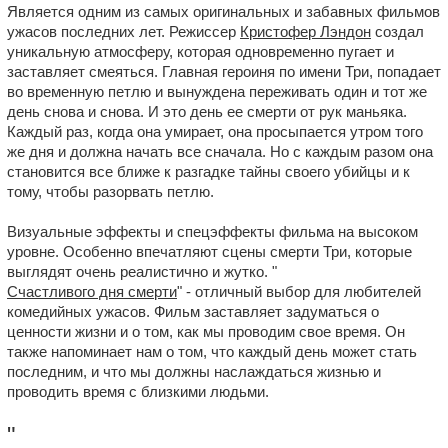
Является одним из самых оригинальных и забавных фильмов
ужасов последних лет. Режиссер
Кристофер Лэндон
создал
уникальную атмосферу, которая одновременно пугает и
заставляет смеяться. Главная героиня по имени Три, попадает
во временную петлю и вынуждена переживать один и тот же
день снова и снова. И это день ее смерти от рук маньяка.
Каждый раз, когда она умирает, она просыпается утром того
же дня и должна начать все сначала. Но с каждым разом она
становится все ближе к разгадке тайны своего убийцы и к
тому, чтобы разорвать петлю.
Визуальные эффекты и спецэффекты фильма на высоком
уровне. Особенно впечатляют сцены смерти Три, которые
выглядят очень реалистично и жутко. "
Счастливого дня смерти
" - отличный выбор для любителей
комедийных ужасов. Фильм заставляет задуматься о
ценности жизни и о том, как мы проводим свое время. Он
также напоминает нам о том, что каждый день может стать
последним, и что мы должны наслаждаться жизнью и
проводить время с близкими людьми.
"