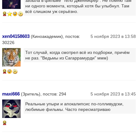
забыла в фильме "тело Дженнифер". Не помню там
ни одного момента, который хотя бы улыбнул. Там
всё слишком уж серьёзно.
10
xen04158603
(Киноакадемик), постов:
5 ноября 2023 в 13:58
30226
Тот случай, когда смотрел всё из подборки, причём
не раз. "Ведьмы из Сагаррамурди" ммм)
15
maxi666
(Зритель), постов: 294
5 ноября 2023 в 13:45
Реальные упыри и апокалипсис по-голливудски,
любимые фильмы. Часто пересматриваю
10