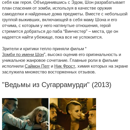
себя как героя. Объединившись с Эдом, Шон разрабатывает
план спасения от зомби, используя в качестве оружия
самоделки и найденные дома предметы. Вместе с небольшой
группой выживших, включающей в себя маму Шона и его
отчима, с которым у него натянутые отношения, герой
стремится добраться до паба “Винчестер” – места, где он
надеется найти убежище, пока все не успокоится.
Зрители и критики тепло приняли фильм “
Зомби по имени Шон
”, высоко оценив его оригинальность и
уникальное жанровое сочетание. Главные роли в фильме
исполнили
Саймон Пегг
и
Ник Фрост
, химия которых на экране
заслужила множество восторженных отзывов.
"
Ведьмы из Сугаррамурди
" (2013)