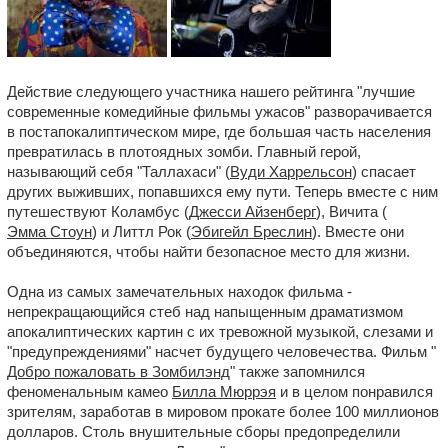
Действие следующего участника нашего рейтинга "лучшие
современные комедийные фильмы ужасов" разворачивается
в постапокалиптическом мире, где большая часть населения
превратилась в плотоядных зомби. Главный герой,
называющий себя "Таллахаси" (
Вуди Харрельсон
) спасает
других выживших, попавшихся ему пути. Теперь вместе с ним
путешествуют Коламбус (
Джесси Айзенберг
), Вичита (
Эмма Стоун
) и Литтл Рок (
Эбигейл Бреслин
). Вместе они
объединяются, чтобы найти безопасное место для жизни.
Одна из самых замечательных находок фильма -
непрекращающийся стеб над напыщенным драматизмом
апокалиптических картин с их тревожной музыкой, слезами и
"предупреждениями" насчет будущего человечества. Фильм "
Добро пожаловать в Зомбилэнд
" также запомнился
феноменальным камео
Билла Мюррэя
и в целом понравился
зрителям, заработав в мировом прокате более 100 миллионов
долларов. Столь внушительные сборы предопределили