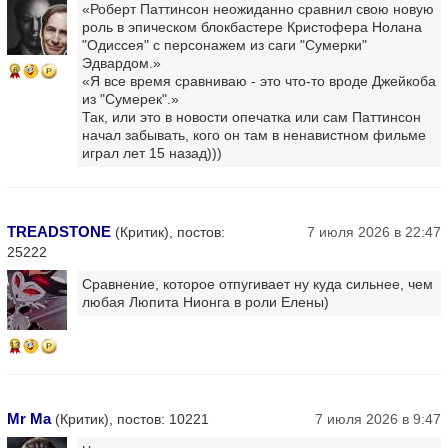
«Роберт Паттинсон неожиданно сравнил свою новую
роль в эпическом блокбастере Кристофера Нолана
"Одиссея" с персонажем из саги "Сумерки"
Эдвардом.»
6
«Я все время сравниваю - это что-то вроде Джейкоба
из "Сумерек".»
Так, или это в новости опечатка или сам Паттинсон
начал забывать, кого он там в ненавистном фильме
играл лет 15 назад)))
TREADSTONE
(Критик), постов:
7 июля 2026 в 22:47
25222
Сравнение, которое отпугивает ну куда сильнее, чем
любая Люпита Нионга в роли Елены)
13
Mr Ma
(Критик), постов: 10221
7 июля 2026 в 9:47