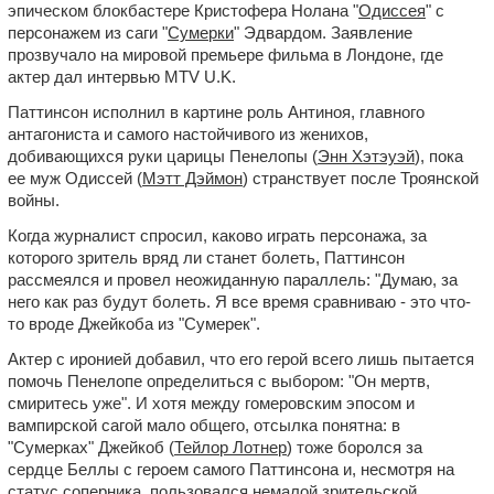
эпическом блокбастере Кристофера Нолана "
Одиссея
" с
персонажем из саги "
Сумерки
" Эдвардом. Заявление
прозвучало на мировой премьере фильма в Лондоне, где
актер дал интервью MTV U.K.
Паттинсон исполнил в картине роль Антиноя, главного
антагониста и самого настойчивого из женихов,
добивающихся руки царицы Пенелопы (
Энн Хэтэуэй
), пока
ее муж Одиссей (
Мэтт Дэймон
) странствует после Троянской
войны.
Когда журналист спросил, каково играть персонажа, за
которого зритель вряд ли станет болеть, Паттинсон
рассмеялся и провел неожиданную параллель: "Думаю, за
него как раз будут болеть. Я все время сравниваю - это что-
то вроде Джейкоба из "Сумерек".
Актер с иронией добавил, что его герой всего лишь пытается
помочь Пенелопе определиться с выбором: "Он мертв,
смиритесь уже". И хотя между гомеровским эпосом и
вампирской сагой мало общего, отсылка понятна: в
"Сумерках" Джейкоб (
Тейлор Лотнер
) тоже боролся за
сердце Беллы с героем самого Паттинсона и, несмотря на
статус соперника, пользовался немалой зрительской