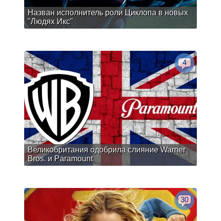
Назван исполнитель роли Циклопа в новых
"Людях Икс"
4
Великобритания одобрила слияние Warner
Bros. и Paramount
30