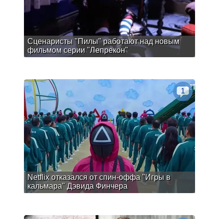
Сценаристы "Пилы" работают над новым
фильмом серии "Лепрекон"
1
Netflix отказался от спин-оффа "Игры в
кальмара" Дэвида Финчера