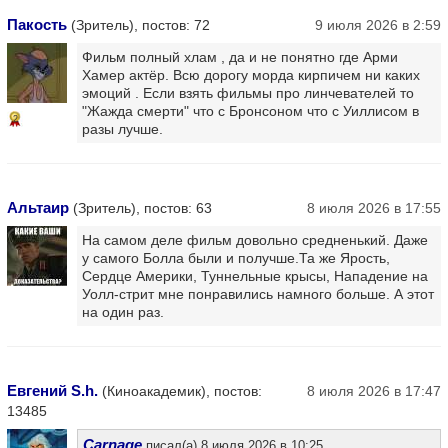
Пакость
(Зритель), постов: 72
9 июля 2026 в 2:59
Фильм полный хлам , да и не понятно где Арми
Хамер актёр. Всю дорогу морда кирпичем ни каких
эмоций . Если взять фильмы про линчевателей то
"Жажда смерти" что с Бронсоном что с Уиллисом в
2
разы лучше.
Альтаир
(Зритель), постов: 63
8 июля 2026 в 17:55
На самом деле фильм довольно средненький. Даже
у самого Болла были и получше.Та же Ярость,
Сердце Америки, Туннельные крысы, Нападение на
Уолл-стрит мне понравились намного больше. А этот
на один раз.
Евгений S.h.
(Киноакадемик), постов:
8 июля 2026 в 17:47
13485
Carnage
писал(а) 8 июля 2026 в 10:25