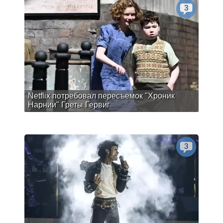
3
Netflix потребовал пересъемок "Хроник
Нарнии" Греты Гервиг
3