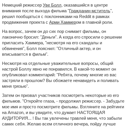
Немецкий режиссер
Уве Болл
, оказавшийся в центре
внимания после выхода фильма "
Гражданин-мститель
",
решил пообщаться с поклонниками на Reddit в рамках
продвижения проекта с
Арми Хаммер
ом в главной роли.
На вопрос, зачем он до сих пор снимает фильмы, он
лаконично бросил: "Деньги". А когда его спросили о решении
пригласить Хаммера, "несмотря на его скандалы и
обвинения", Болл пояснил: "Отличный актер, и он
вписывается в фильм".
Несмотря на отдельные уважительные вопросы, общий
настрой Боллу явно не понравился. В какой-то момент он
опубликовал комментарий: "Ребята, почему многие из вас
застряли в прошлом? Вы обожаете ненавидеть и поливать
меня грязью".
Затем он призвал участников посмотреть некоторые из его
фильмов. "Откройте глаза, - продолжил режиссер. - Забудьте
мое имя и просто посмотрите фильмы. Взгляните на рейтинги
на Amazon, и вы увидите, что думает НАСТОЯЩАЯ
АУДИТОРИЯ... ! Вы так увлечены травлей меня, что забыли
самих себя. Желаю всем отличного вечера, пойду лучше