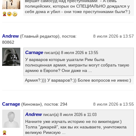
вершит самосуд над преступниками" - А семь
полицейских, которых он СПЕЦИАЛЬНО дождался у
себя дома и убил - они тоже преступниками были?:)
9
Andrew
(Главный редактор), постов:
8 июля 2026 в 13:57
80862
Carnage
писал(а) 8 июля 2026 в 13:55
У варваров которые ушатали Рим была
полноценная армия, мигранты могут собрать такую
армию в Европе? Они даже на ...
Армия?:))) У варваров?:)) Более вопросов не имею:)
Carnage
(Киноман), постов: 294
8 июля 2026 в 13:55
Andrew
писал(а) 8 июля 2026 в 11:03
Начните уже изучать историю не по википедии:)
Толпа "дикарей", как вы их называете, уничтожила
великую Римскую ...
1