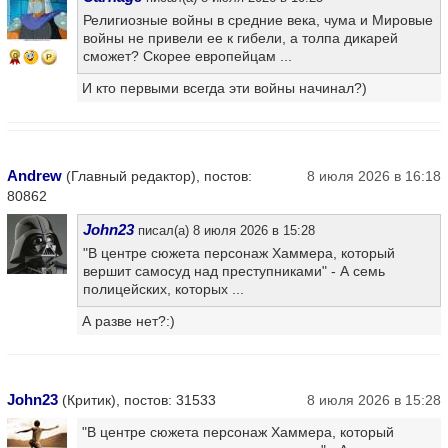
Религиозные войны в средние века, чума и Мировые
войны не привели ее к гибели, а толпа дикарей
сможет? Скорее европейцам ...
9
И кто первыми всегда эти войны начинал?)
Andrew
(Главный редактор), постов:
8 июля 2026 в 16:18
80862
John23
писал(а) 8 июля 2026 в 15:28
"В центре сюжета персонаж Хаммера, который
вершит самосуд над преступниками" - А семь
полицейских, которых ...
А разве нет?:)
John23
(Критик), постов: 31533
8 июля 2026 в 15:28
"В центре сюжета персонаж Хаммера, который