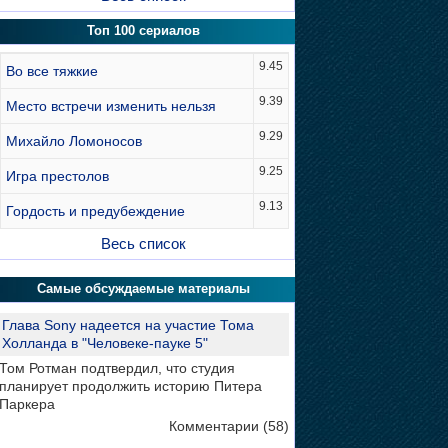
Топ 100 сериалов
9.45
Во все тяжкие
9.39
Место встречи изменить нельзя
9.29
Михайло Ломоносов
9.25
Игра престолов
9.13
Гордость и предубеждение
Весь список
Самые обсуждаемые материалы
Глава Sony надеется на участие Тома
Холланда в "Человеке-пауке 5"
Том Ротман подтвердил, что студия
планирует продолжить историю Питера
Паркера
Комментарии (58)