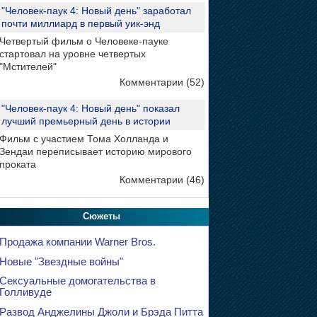
"Человек-паук 4: Новый день" заработал
почти миллиард в первый уик-энд
Четвертый фильм о Человеке-пауке
стартовал на уровне четвертых
"Мстителей"
Комментарии (52)
"Человек-паук 4: Новый день" показал
лучший премьерный день в истории
Фильм с участием Тома Холланда и
Зендаи переписывает историю мирового
проката
Комментарии (46)
Сюжеты
Продажа компании Warner Bros.
Новые "Звездные войны"
Сексуальные домогательства в
Голливуде
Развод Анджелины Джоли и Брэда Питта