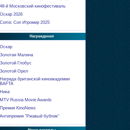
48-й Московский кинофестиваль
Оскар 2026
Comic Con Игромир 2025
Награждения
Оскар
Золотая Малина
Золотой Глобус
Золотой Орел
Награда британской киноакадемии
BAFTA
Ника
MTV Russia Movie Awards
Премия KinoNews
Антипремия "Ржавый бублик"
Наши рекорды