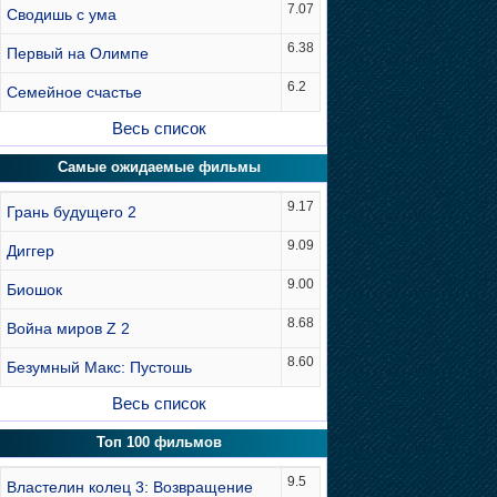
7.07
Сводишь с ума
6.38
Первый на Олимпе
6.2
Семейное счастье
Весь список
Самые ожидаемые фильмы
9.17
Грань будущего 2
9.09
Диггер
9.00
Биошок
8.68
Война миров Z 2
8.60
Безумный Макс: Пустошь
Весь список
Топ 100 фильмов
9.5
Властелин колец 3: Возвращение