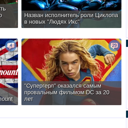
ть
о
Назван исполнитель роли Циклопа
в новых "Людях Икс"
4
29
"Супергерл" оказался самым
провальным фильмом DC за 20
mount
лет