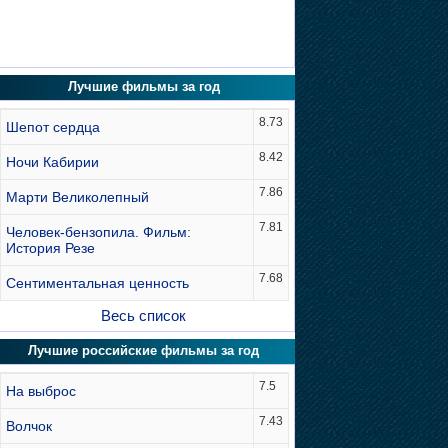
Лучшие фильмы за год
8.73
Шепот сердца
8.42
Ночи Кабирии
7.86
Марти Великолепный
7.81
Человек-бензопила. Фильм:
История Резе
7.68
Сентиментальная ценность
Весь список
Лучшие российские фильмы за год
7.5
На выброс
7.43
Волчок