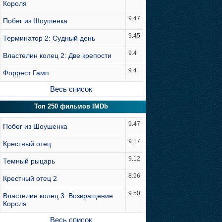
Короля
9.47
Побег из Шоушенка
9.45
Терминатор 2: Судный день
9.4
Властелин колец 2: Две крепости
9.4
Форрест Гамп
Весь список
Топ 250 фильмов IMDb
9.47
Побег из Шоушенка
9.17
Крестный отец
9.12
Темный рыцарь
8.96
Крестный отец 2
9.50
Властелин колец 3: Возвращение
Короля
Весь список