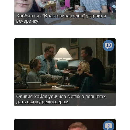
Хоббиты из "Властелина колец" устроили
вечеринку
19
Оливия Уайлд уличила Netflix в попытках
дать взятку режиссерам
2