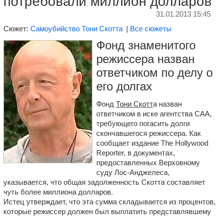
потребовали миллион долларов
31.01.2013 15:45
Сюжет:
Самоубийство Тони Скотта
|
Все сюжеты
Фонд знаменитого
режиссера назван
ответчиком по делу о
его долгах
Фонд
Тони Скотт
а назван
ответчиком в иске агентства CAA,
требующего погасить долги
скончавшегося режиссера. Как
сообщает издание The Hollywood
Reporter, в документах,
предоставленных Верховному
суду Лос-Анджелеса,
указывается, что общая задолженность Скотта составляет
чуть более миллиона долларов.
Истец утверждает, что эта сумма складывается из процентов,
которые режиссер должен был выплатить представлявшему