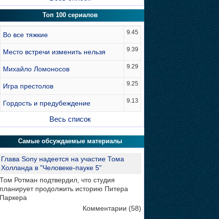
Топ 100 сериалов
9.45
Во все тяжкие
9.39
Место встречи изменить нельзя
9.29
Михайло Ломоносов
9.25
Игра престолов
9.13
Гордость и предубеждение
Весь список
Самые обсуждаемые материалы
Глава Sony надеется на участие Тома
Холланда в "Человеке-пауке 5"
Том Ротман подтвердил, что студия
планирует продолжить историю Питера
Паркера
Комментарии (58)