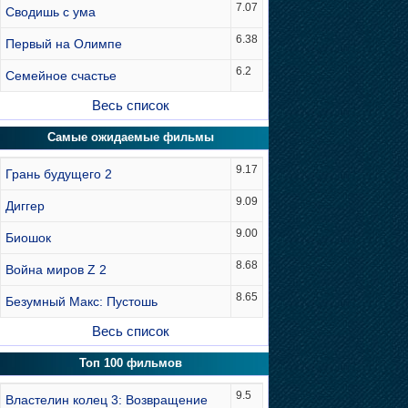
7.07
Сводишь с ума
6.38
Первый на Олимпе
6.2
Семейное счастье
Весь список
Самые ожидаемые фильмы
9.17
Грань будущего 2
9.09
Диггер
9.00
Биошок
8.68
Война миров Z 2
8.65
Безумный Макс: Пустошь
Весь список
Топ 100 фильмов
9.5
Властелин колец 3: Возвращение