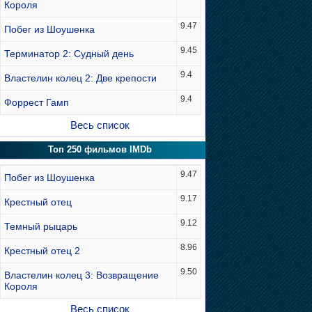
Короля
9.47
Побег из Шоушенка
9.45
Терминатор 2: Судный день
9.4
Властелин колец 2: Две крепости
9.4
Форрест Гамп
Весь список
Топ 250 фильмов IMDb
9.47
Побег из Шоушенка
9.17
Крестный отец
9.12
Темный рыцарь
8.96
Крестный отец 2
9.50
Властелин колец 3: Возвращение
Короля
Весь список