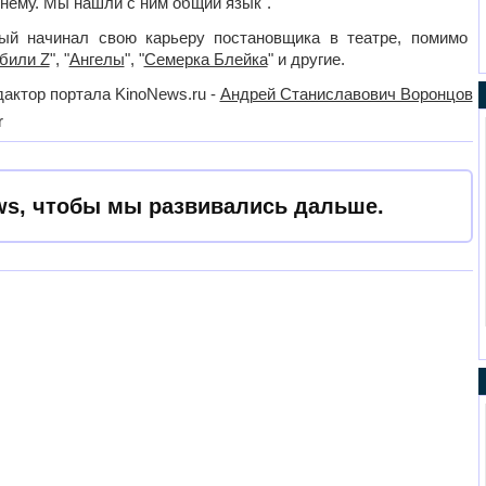
 нему. Мы нашли с ним общий язык".
ый начинал свою карьеру постановщика в театре, помимо
били Z
", "
Ангелы
", "
Семерка Блейка
" и другие.
актор портала KinoNews.ru -
Андрей Станиславович Воронцов
r
s, чтобы мы развивались дальше.