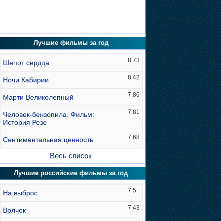
Лучшие фильмы за год
8.73
Шепот сердца
8.42
Ночи Кабирии
7.86
Марти Великолепный
7.81
Человек-бензопила. Фильм:
История Резе
7.68
Сентиментальная ценность
Весь список
Лучшие российские фильмы за год
7.5
На выброс
7.43
Волчок