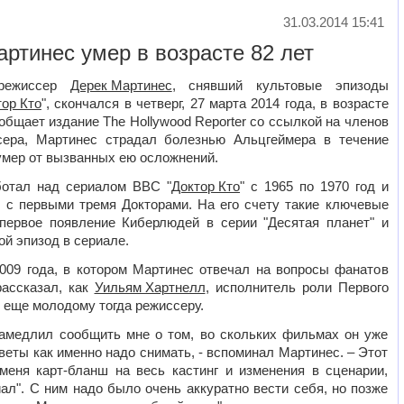
31.03.2014 15:41
ртинес умер в возрасте 82 лет
 режиссер
Дерек Мартинес
, снявший культовые эпизоды
тор Кто
", скончался в четверг, 27 марта 2014 года, в возрасте
ообщает издание The Hollywood Reporter со ссылкой на членов
сера, Мартинес страдал болезнью Альцгеймера в течение
 умер от вызванных ею осложнений.
ботал над сериалом BBC "
Доктор Кто
" с 1965 по 1970 год и
 с первыми тремя Докторами. На его счету такие ключевые
первое появление Киберлюдей в серии "Десятая планет" и
й эпизод в сериале.
009 года, в котором Мартинес отвечал на вопросы фанатов
рассказал, как
Уильям Хартнелл
, исполнитель роли Первого
к еще молодому тогда режиссеру.
 замедлил сообщить мне о том, во скольких фильмах он уже
еты как именно надо снимать, - вспоминал Мартинес. – Этот
еня карт-бланш на весь кастинг и изменения в сценарии,
ал". С ним надо было очень аккуратно вести себя, но позже