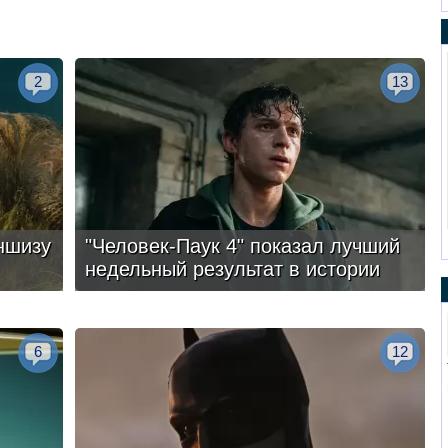
2
13
ншизу
"Человек-Паук 4" показал лучший
недельный результат в истории
6
12