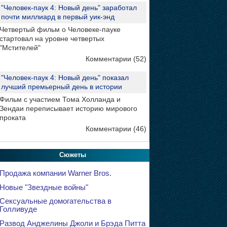
"Человек-паук 4: Новый день" заработал
почти миллиард в первый уик-энд
Четвертый фильм о Человеке-пауке
стартовал на уровне четвертых
"Мстителей"
Комментарии (52)
"Человек-паук 4: Новый день" показал
лучший премьерный день в истории
Фильм с участием Тома Холланда и
Зендаи переписывает историю мирового
проката
Комментарии (46)
Сюжеты
Продажа компании Warner Bros.
Новые "Звездные войны"
Сексуальные домогательства в
Голливуде
Развод Анджелины Джоли и Брэда Питта