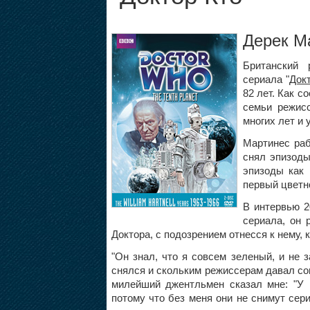
Дерек Ма
Британский
сериала "
Док
82 лет. Как с
семьи режис
многих лет и
Мартинес ра
снял эпизоды
эпизоды как 
первый цветно
В интервью 2
сериала, он 
Доктора, с подозрением отнесся к нему, 
"Он знал, что я совсем зеленый, и не
снялся и скольким режиссерам давал сов
милейший джентльмен сказал мне: "У м
потому что без меня они не снимут сери