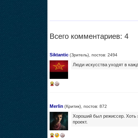
Всего комментариев: 4
Siktantic
(Зритель), постов: 2494
Люди искусства уходят в каждо
14
Merlin
(Критик), постов: 872
Хороший был режисcер. Хоть я
проект.
12