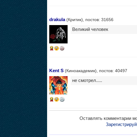
drakula
(Критик), постов: 31656
Великий человек
14
Kent S
(Киноакадемик), постов: 40497
не смотрел.....
14
Оставлять комментарии мо
Зарегистрируй