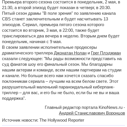
Премьера второго сезона состоится в понедельник, 2 мая, в
21:30, а второй эпизод будет показан в четверг, в 20:30.
Пятый сезон драмы "В поле зрения" по заявлению канала
CBS станет заключительным и будет насчитывать 13
эпизодов. Сериал, премьера пятого сезона которого
состоится во вторник, 3 мая, в 22:00, также будет
транслироваться два вечера в неделю. Вторым днем будет
понедельник, начиная с 9 мая.
В своем заявлении исполнительные продюсеры
драматического триллера
Джонатан Нолан
и
Грег Плэджман
сказали следующее: "Мы рады возможности представить на
суд фанатов шоу его финальный сезон. Мы благодарны
нашим актерам и команде, всем нашим партнерам на студии
и канале. Но больше всего нам хочется сказать спасибо
поклонникам сериала – лучшим на всем белом свете. Этот
разрушительный маленький параноидальный киберпанк-
триллер – для вас, и его бы не было, если бы не вы и ваша
поддержка".
Главный редактор портала KinoNews.ru -
Андрей Станиславович Воронцов
Источник новости: The Hollywood Reporter