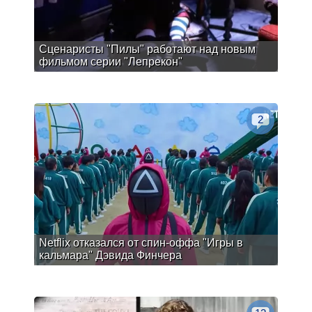
Сценаристы "Пилы" работают над новым
фильмом серии "Лепрекон"
2
Netflix отказался от спин-оффа "Игры в
кальмара" Дэвида Финчера