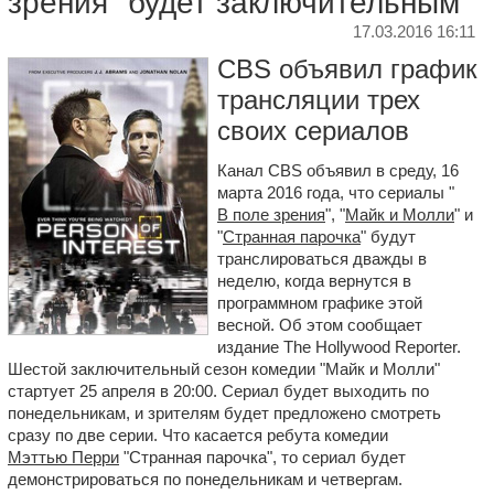
зрения" будет заключительным
17.03.2016 16:11
CBS объявил график
трансляции трех
своих сериалов
Канал CBS объявил в среду, 16
марта 2016 года, что сериалы "
В поле зрения
", "
Майк и Молли
" и
"
Странная парочка
" будут
транслироваться дважды в
неделю, когда вернутся в
программном графике этой
весной. Об этом сообщает
издание The Hollywood Reporter.
Шестой заключительный сезон комедии "Майк и Молли"
стартует 25 апреля в 20:00. Сериал будет выходить по
понедельникам, и зрителям будет предложено смотреть
сразу по две серии. Что касается ребута комедии
Мэттью Перри
"Странная парочка", то сериал будет
демонстрироваться по понедельникам и четвергам.