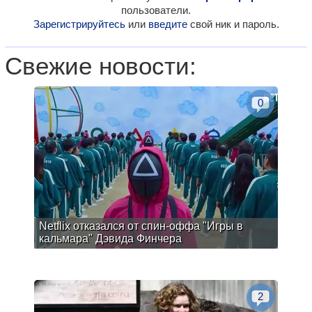
пользователи.
Зарегистрируйтесь
или
введите
свой ник и пароль.
Свежие новости:
0
Netflix отказался от спин-оффа "Игры в
кальмара" Дэвида Финчера
2