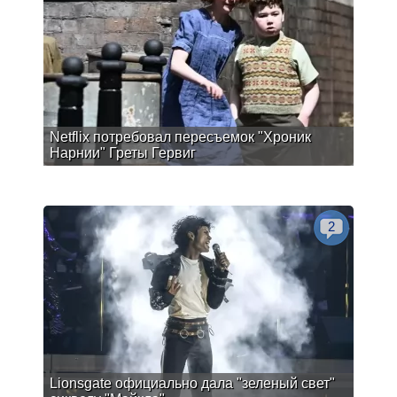
Netflix потребовал пересъемок "Хроник
Нарнии" Греты Гервиг
2
Lionsgate официально дала "зеленый свет"