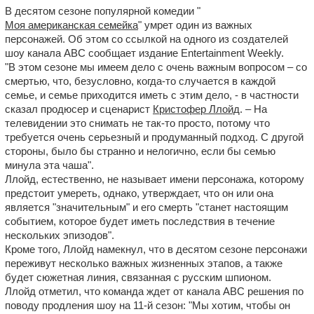
В десятом сезоне популярной комедии "
Моя американская семейка
" умрет один из важных
персонажей. Об этом со ссылкой на одного из создателей
шоу канала ABC сообщает издание Entertainment Weekly.
"В этом сезоне мы имеем дело с очень важным вопросом – со
смертью, что, безусловно, когда-то случается в каждой
семье, и семье приходится иметь с этим дело, - в частности
сказал продюсер и сценарист
Кристофер Ллойд
. – На
телевидении это снимать не так-то просто, потому что
требуется очень серьезный и продуманный подход. С другой
стороны, было бы странно и нелогично, если бы семью
минула эта чаша".
Ллойд, естественно, не называет имени персонажа, которому
предстоит умереть, однако, утверждает, что он или она
является "значительным" и его смерть "станет настоящим
событием, которое будет иметь последствия в течение
нескольких эпизодов".
Кроме того, Ллойд намекнул, что в десятом сезоне персонажи
переживут несколько важных жизненных этапов, а также
будет сюжетная линия, связанная с русским шпионом.
Ллойд отметил, что команда ждет от канала ABC решения по
поводу продления шоу на 11-й сезон: "Мы хотим, чтобы он