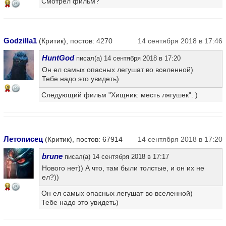
Смотрел фильм?
16
Godzilla1
(Критик), постов: 4270
14 сентября 2018 в 17:46
HuntGod
писал(а) 14 сентября 2018 в 17:20
Он ел самых опасных легушат во вселенной)
Тебе надо это увидеть)
8
Следующий фильм "Хищник: месть лягушек". )
Летописец
(Критик), постов: 67914
14 сентября 2018 в 17:20
brune
писал(а) 14 сентября 2018 в 17:17
Нового нет)) А что, там были толстые, и он их не
ел?))
16
Он ел самых опасных легушат во вселенной)
Тебе надо это увидеть)