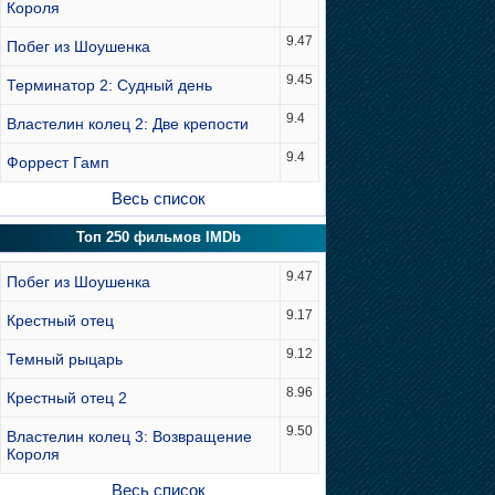
Короля
9.47
Побег из Шоушенка
9.45
Терминатор 2: Судный день
9.4
Властелин колец 2: Две крепости
9.4
Форрест Гамп
Весь список
Топ 250 фильмов IMDb
9.47
Побег из Шоушенка
9.17
Крестный отец
9.12
Темный рыцарь
8.96
Крестный отец 2
9.50
Властелин колец 3: Возвращение
Короля
Весь список