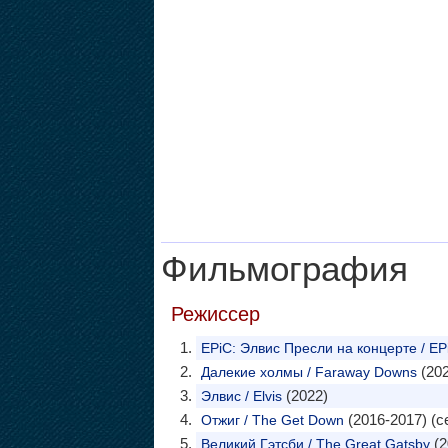
Фильмография
Режиссер
EPiC: Элвис Пресли на концерте / EPiC
(202
Далекие холмы / Faraway Downs
(2022)
Элвис / Elvis
(2016-2017) (с
Отжиг / The Get Down
(2
Великий Гэтсби / The Great Gatsby