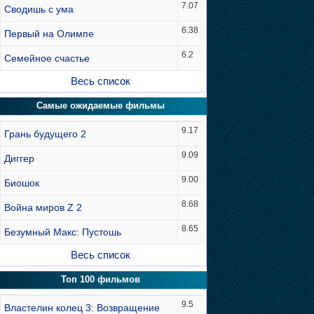
7.07
Сводишь с ума
6.38
Первый на Олимпе
6.2
Семейное счастье
Весь список
Самые ожидаемые фильмы
9.17
Грань будущего 2
9.09
Диггер
9.00
Биошок
8.68
Война миров Z 2
8.65
Безумный Макс: Пустошь
Весь список
Топ 100 фильмов
9.5
Властелин колец 3: Возвращение