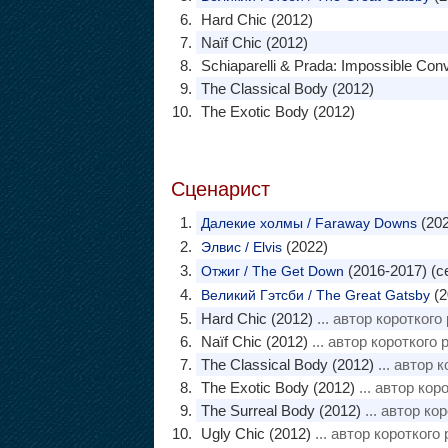
Hard Chic (2012)
Naïf Chic (2012)
Schiaparelli & Prada: Impossible Con
The Classical Body (2012)
The Exotic Body (2012)
Сценарист
(202
Далекие холмы / Faraway Downs
(2022)
Элвис / Elvis
(2016-2017) (с
Отжиг / The Get Down
(2
Великий Гэтсби / The Great Gatsby
Hard Chic (2012)
... автор короткого
Naïf Chic (2012)
... автор короткого 
The Classical Body (2012)
... автор 
The Exotic Body (2012)
... автор кор
The Surreal Body (2012)
... автор ко
Ugly Chic (2012)
... автор короткого