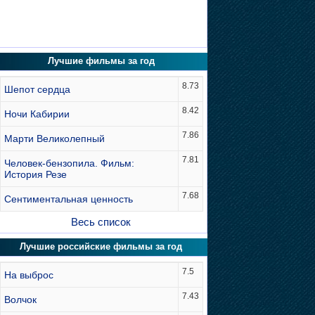
Лучшие фильмы за год
8.73
Шепот сердца
8.42
Ночи Кабирии
7.86
Марти Великолепный
7.81
Человек-бензопила. Фильм:
История Резе
7.68
Сентиментальная ценность
Весь список
Лучшие российские фильмы за год
7.5
На выброс
7.43
Волчок