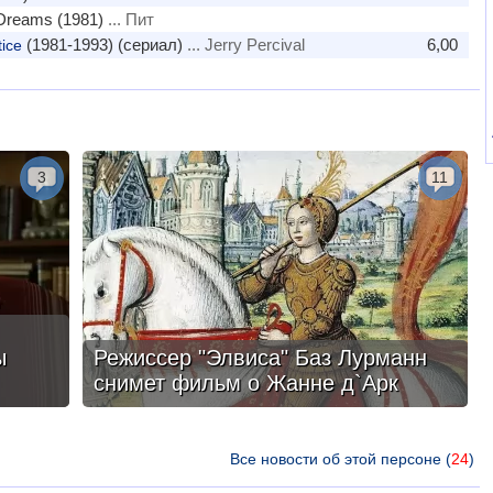
Dreams (1981)
... Пит
(1981-1993) (сериал)
... Jerry Percival
6,00
ice
3
11
ы
Режиссер "Элвиса" Баз Лурманн
снимет фильм о Жанне д`Арк
Все новости об этой персоне (
24
)