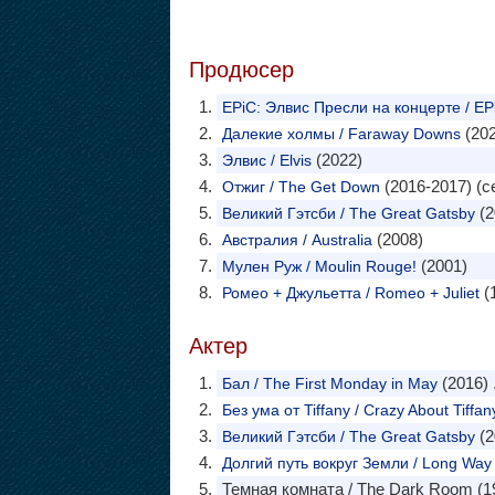
Продюсер
EPiC: Элвис Пресли на концерте / EPiC
(202
Далекие холмы / Faraway Downs
(2022)
Элвис / Elvis
(2016-2017) (с
Отжиг / The Get Down
(2
Великий Гэтсби / The Great Gatsby
(2008)
Австралия / Australia
(2001)
Мулен Руж / Moulin Rouge!
(
Ромео + Джульетта / Romeo + Juliet
Актер
(2016)
.
Бал / The First Monday in May
Без ума от Tiffany / Crazy About Tiffan
(2
Великий Гэтсби / The Great Gatsby
Долгий путь вокруг Земли / Long Wa
Темная комната / The Dark Room (1