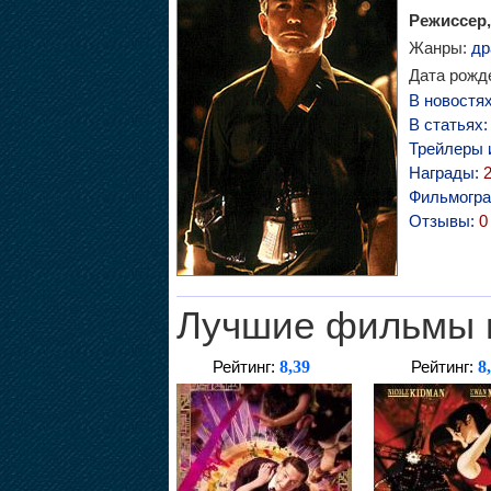
Режиссер,
Жанры:
др
Дата рожде
В новостя
В статьях
Трейлеры 
Награды:
Фильмогр
Отзывы:
0
Лучшие фильмы 
8,39
8
Рейтинг:
Рейтинг: