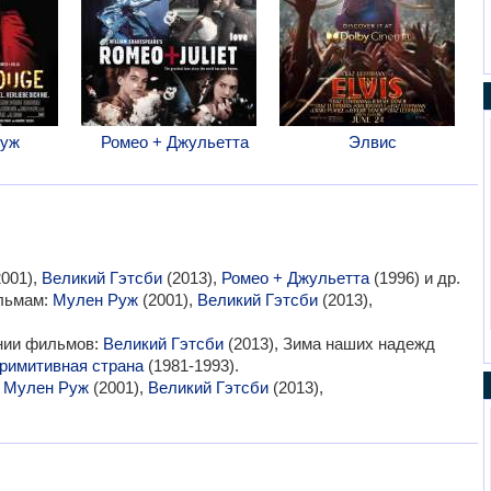
Руж
Ромео + Джульетта
Элвис
001),
Великий Гэтсби
(2013),
Ромео + Джульетта
(1996) и др.
ильмам:
Мулен Руж
(2001),
Великий Гэтсби
(2013),
ании фильмов:
Великий Гэтсби
(2013), Зима наших надежд
римитивная страна
(1981-1993).
:
Мулен Руж
(2001),
Великий Гэтсби
(2013),