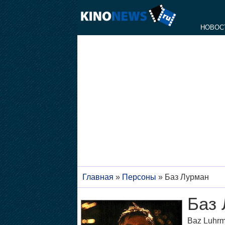
НОВОС
Главная
»
Персоны
»
Баз Лурман
Баз
Baz Luhr