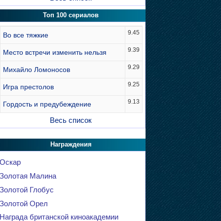
Топ 100 сериалов
9.45
Во все тяжкие
9.39
Место встречи изменить нельзя
9.29
Михайло Ломоносов
9.25
Игра престолов
9.13
Гордость и предубеждение
Весь список
Награждения
Оскар
Золотая Малина
Золотой Глобус
Золотой Орел
Награда британской киноакадемии