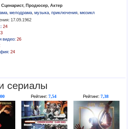
 Сценарист, Продюсер, Актер
ама
,
мелодрама
,
музыка
,
приключения
,
мюзикл
ния: 17.09.1962
х:
24
:
3
и видео:
26
2
афия:
24
и сериалы
,00
7,54
7,38
Рейтинг:
Рейтинг: