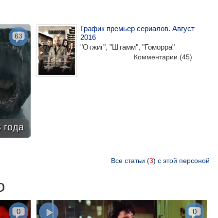
График премьер сериалов. Август
63
2016
"Отжиг", "Штамм", "Гоморра"
Комментарии
(45)
 года
Все статьи (
3
) с этой персоной
о
0
0