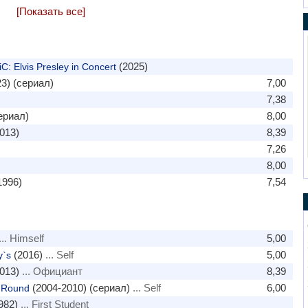
[Показать все]
(2025)
: Elvis Presley in Concert
3) (сериал)
7,00
7,38
ериал)
8,00
013)
8,39
7,26
8,00
1996)
7,54
.. Himself
5,00
(2016)
... Self
5,00
y`s
013)
... Официант
8,39
(2004-2010) (сериал)
... Self
6,00
y Round
982)
... First Student