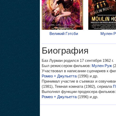
Великий Гэтсби
Мулен 
Биография
Баз Лурман родился 17 сентября 1962 г.
Был режиссером фильмов:
Мулен Руж
(2
Участвовал в написании сценариев к ф
Ромео + Джульетта
(1996) и др.
Принимал участие в съемках и озвучив
(1981), Темная комната (1982), сериала
П
Выполнял функции продюсера фильмов
Ромео + Джульетта
(1996) и др.