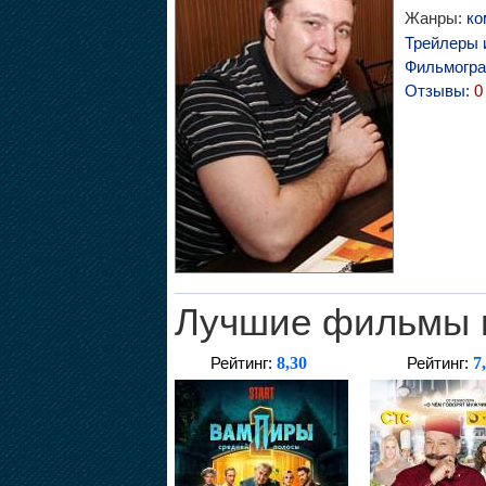
Жанры:
ко
Трейлеры 
Фильмогр
Отзывы:
0
Лучшие фильмы 
8,30
7
Рейтинг:
Рейтинг: