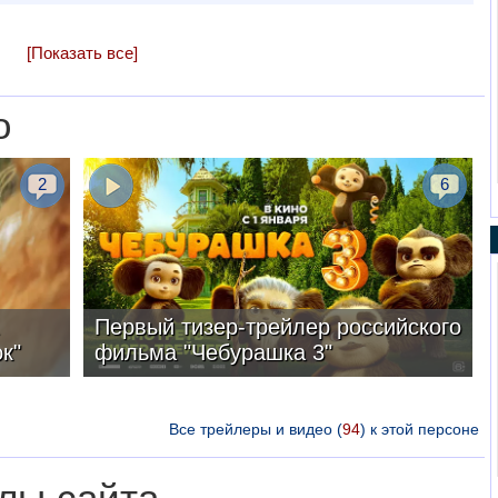
[Показать все]
о
2
6
Первый тизер-трейлер российского
к"
фильма "Чебурашка 3"
Все трейлеры и видео (
94
) к этой персоне