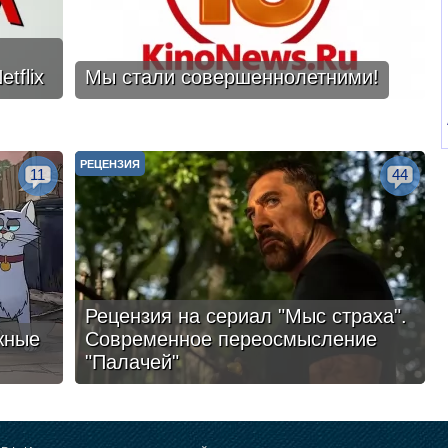
tflix
Мы стали совершеннолетними!
РЕЦЕНЗИЯ
11
44
Рецензия на сериал "Мыс страха".
жные
Современное переосмысление
"Палачей"