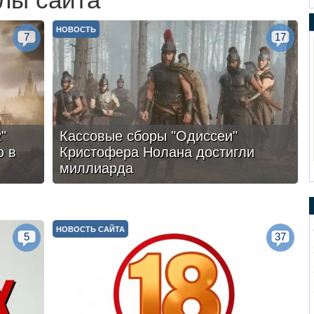
лы сайта
НОВОСТЬ
7
17
"
Кассовые сборы "Одиссеи"
ю в
Кристофера Нолана достигли
миллиарда
НОВОСТЬ САЙТА
5
37