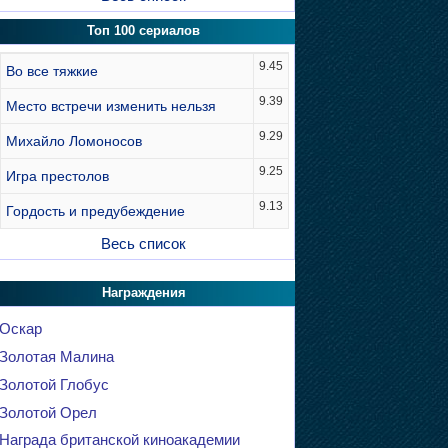
Топ 100 сериалов
9.45
Во все тяжкие
9.39
Место встречи изменить нельзя
9.29
Михайло Ломоносов
9.25
Игра престолов
9.13
Гордость и предубеждение
Весь список
Награждения
Оскар
Золотая Малина
Золотой Глобус
Золотой Орел
Награда британской киноакадемии