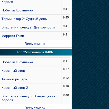
Короля
9.47
Побег из Шоушенка
9.45
Терминатор 2: Судный день
9.4
Властелин колец 2: Две крепости
9.4
Форрест Гамп
Весь список
Топ 250 фильмов IMDb
9.47
Побег из Шоушенка
9.17
Крестный отец
9.12
Темный рыцарь
8.96
Крестный отец 2
9.50
Властелин колец 3: Возвращение
Короля
Весь список