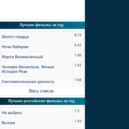
Лучшие фильмы за год
8.73
Шепот сердца
8.42
Ночи Кабирии
7.86
Марти Великолепный
7.81
Человек-бензопила. Фильм:
История Резе
7.68
Сентиментальная ценность
Весь список
Лучшие российские фильмы за год
7.5
На выброс
7.43
Волчок