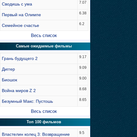
7.07
Сводишь с ума
6.38
Первый на Олимпе
6.2
Семейное счастье
Весь список
Самые ожидаемые фильмы
9.17
Грань будущего 2
9.09
Диггер
9.00
Биошок
8.68
Война миров Z 2
8.65
Безумный Макс: Пустошь
Весь список
Топ 100 фильмов
9.5
Властелин колец 3: Возвращение