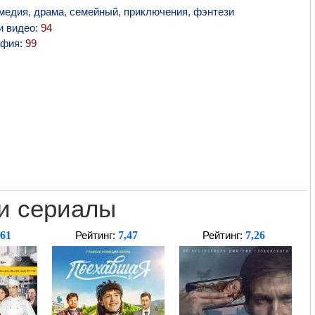
медия
,
драма
,
семейный
,
приключения
,
фэнтези
и видео:
94
афия:
99
и сериалы
,61
7,47
7,26
Рейтинг:
Рейтинг: