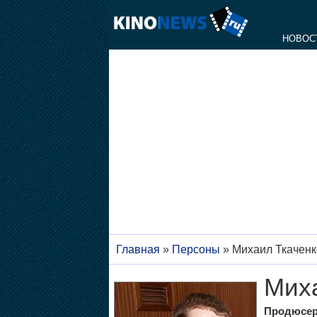
НОВОС
Главная
»
Персоны
»
Михаил Ткаченк
Миха
Продюсе