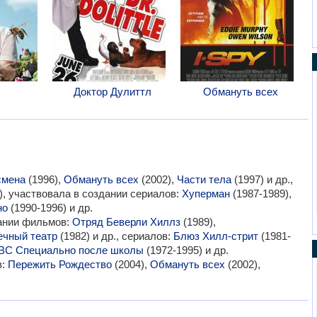
Доктор Дулиттл
Обмануть всех
смена
(1996),
Обмануть всех
(2002),
Части тела
(1997) и др.,
), участвовала в создании сериалов:
Хуперман
(1987-1989),
но
(1990-1996) и др.
вании фильмов:
Отряд Беверли Хиллз
(1989),
чный театр
(1982) и др., сериалов:
Блюз Хилл-стрит
(1981-
BC Специально после школы
(1972-1995) и др.
в:
Пережить Рождество
(2004),
Обмануть всех
(2002),