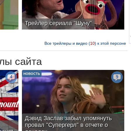
Трейлер сериала "Шучу"
Все трейлеры и видео (
10
) к этой персоне
лы сайта
НОВОСТЬ
4
9
Дэвид Заслав забыл упомянуть
провал "Супергерл" в отчете о