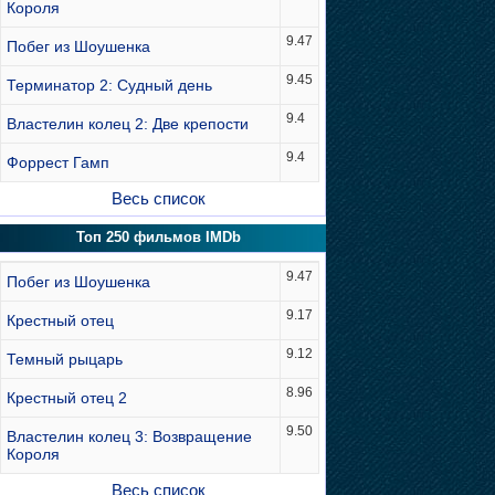
Короля
9.47
Побег из Шоушенка
9.45
Терминатор 2: Судный день
9.4
Властелин колец 2: Две крепости
9.4
Форрест Гамп
Весь список
Топ 250 фильмов IMDb
9.47
Побег из Шоушенка
9.17
Крестный отец
9.12
Темный рыцарь
8.96
Крестный отец 2
9.50
Властелин колец 3: Возвращение
Короля
Весь список