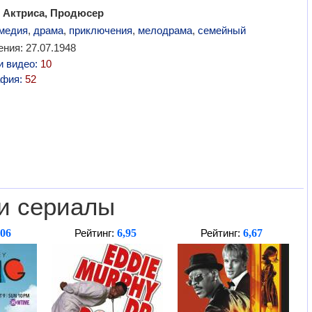
 Актриса, Продюсер
медия
,
драма
,
приключения
,
мелодрама
,
семейный
ния: 27.07.1948
и видео:
10
афия:
52
и сериалы
,06
6,95
6,67
Рейтинг:
Рейтинг: