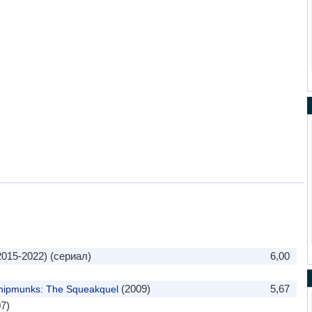
015-2022) (сериал)
6,00
(2009)
5,67
Chipmunks: The Squeakquel
7)