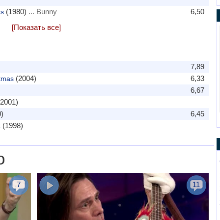
(1980)
... Bunny
6,50
s
[Показать все]
7,89
(2004)
6,33
tmas
6,67
2001)
)
6,45
(1998)
t
о
7
11