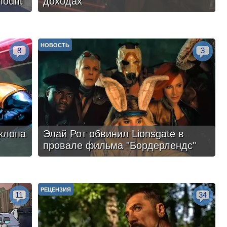
mount
доходах
НОВОСТЬ
8
3
клопа
Элай Рот обвинил Lionsgate в
провале фильма "Бордерлендс"
РЕЦЕНЗИЯ
11
34