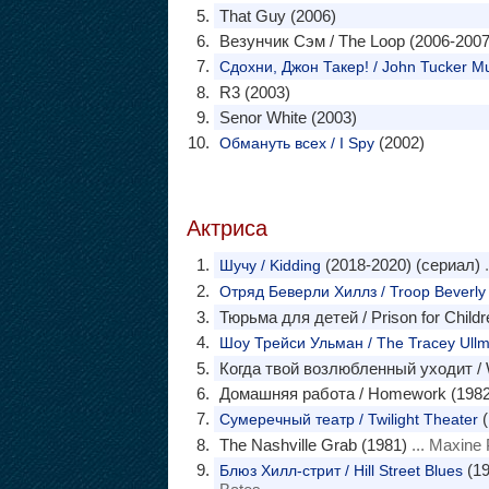
That Guy (2006)
Везунчик Сэм / The Loop (2006-2007
Сдохни, Джон Такер! / John Tucker Mu
R3 (2003)
Senor White (2003)
(2002)
Обмануть всех / I Spy
Актриса
(2018-2020) (сериал)
.
Шучу / Kidding
Отряд Беверли Хиллз / Troop Beverly H
Тюрьма для детей / Prison for Childr
Шоу Трейси Ульман / The Tracey Ull
Когда твой возлюбленный уходит / 
Домашняя работа / Homework (1982
(
Сумеречный театр / Twilight Theater
The Nashville Grab (1981)
... Maxine
(19
Блюз Хилл-стрит / Hill Street Blues