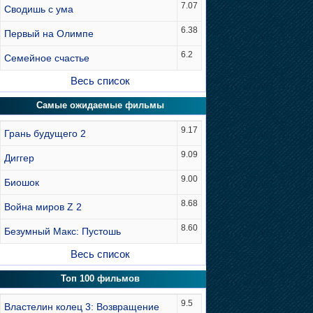
7.07
Сводишь с ума
6.38
Первый на Олимпе
6.2
Семейное счастье
Весь список
Самые ожидаемые фильмы
9.17
Грань будущего 2
9.09
Диггер
9.00
Биошок
8.68
Война миров Z 2
8.60
Безумный Макс: Пустошь
Весь список
Топ 100 фильмов
9.5
Властелин колец 3: Возвращение