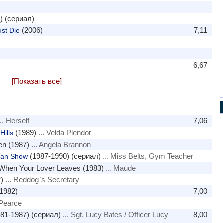
) (сериал)
(2006)
7,11
st Die
6,67
[Показать все]
.. Herself
7,06
(1989)
... Velda Plendor
ills
en (1987)
... Angela Brannon
(1987-1990) (сериал)
... Miss Belts, Gym Teacher
man Show
When Your Lover Leaves (1983)
... Maude
)
... Reddog`s Secretary
1982)
7,00
 Pearce
81-1987) (сериал)
... Sgt. Lucy Bates / Officer Lucy
8,00