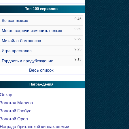
Топ 100 сериалов
9.45
Во все тяжкие
9.39
Место встречи изменить нельзя
9.29
Михайло Ломоносов
9.25
Игра престолов
9.13
Гордость и предубеждение
Весь список
Награждения
Оскар
Золотая Малина
Золотой Глобус
Золотой Орел
Награда британской киноакадемии