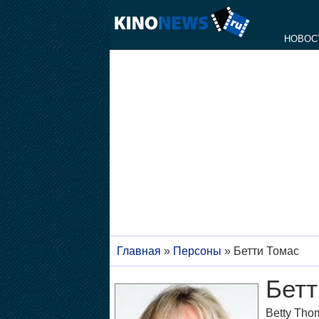
НОВОС
Главная
»
Персоны
»
Бетти Томас
Бетт
Betty Tho