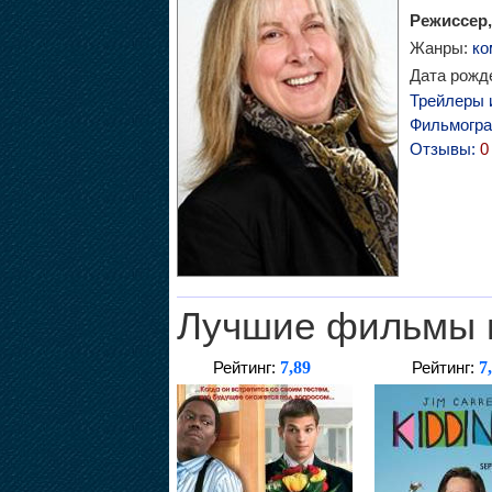
Режиссер,
Жанры:
ко
Дата рожде
Трейлеры 
Фильмогр
Отзывы:
0
Лучшие фильмы 
7,89
7
Рейтинг:
Рейтинг: