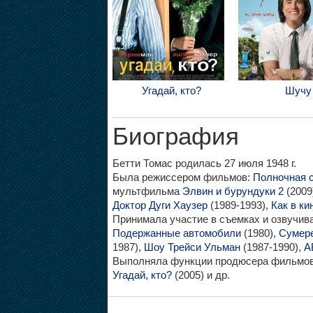
Угадай, кто?
Шучу
Биография
Бетти Томас родилась 27 июля 1948 г.
Была режиссером фильмов:
Полночная 
мультфильма
Элвин и бурундуки 2
(2009
Доктор Дуги Хаузер
(1989-1993),
Как в ки
Принимала участие в съемках и озвучи
Подержанные автомобили
(1980),
Сумере
1987),
Шоу Трейси Ульман
(1987-1990),
A
Выполняла функции продюсера фильмо
Угадай, кто?
(2005) и др.