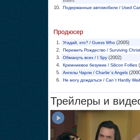
Bates
Подержанные автомобили / Used Car
Продюсер
(2005)
Угадай, кто? / Guess Who
Пережить Рождество / Surviving Chris
(2002)
Обмануть всех / I Spy
(
Кремниевое безумие / Silicon Follies
(2000
Ангелы Чарли / Charlie`s Angels
Не могу дождаться / Can`t Hardly Wai
Трейлеры и виде