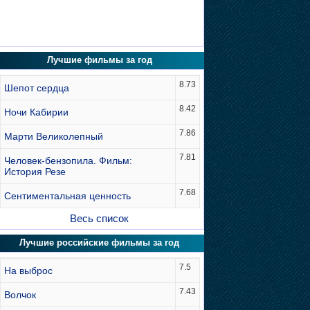
Лучшие фильмы за год
8.73
Шепот сердца
8.42
Ночи Кабирии
7.86
Марти Великолепный
7.81
Человек-бензопила. Фильм:
История Резе
7.68
Сентиментальная ценность
Весь список
Лучшие российские фильмы за год
7.5
На выброс
7.43
Волчок