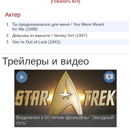
[Показать все]
Актер
Ты предназначался для меня / You Were Meant
for Me (1948)
Девушка из варьете / Variety Girl (1947)
You`re Out of Luck (1941)
Трейлеры и видео
8
Видеоклип к 50-летию франшизы "Звездный
путь"