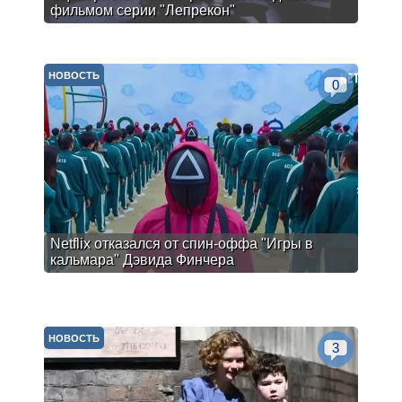
фильмом серии "Лепрекон"
НОВОСТЬ
0
Netflix отказался от спин-оффа "Игры в
кальмара" Дэвида Финчера
НОВОСТЬ
3