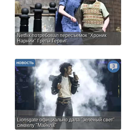
Netflix потребовал пересъемок "Хроник
Нарнии" Греты Гервиг
НОВОСТЬ
3
Lionsgate официально дала "зеленый свет"
сиквелу "Майкла"