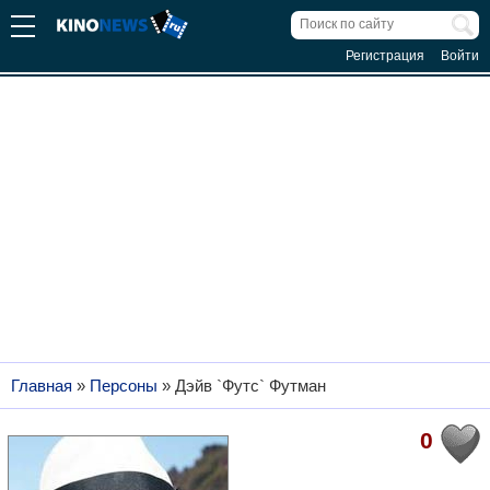
Регистрация
Войти
Главная
»
Персоны
»
Дэйв `Футс` Футман
0