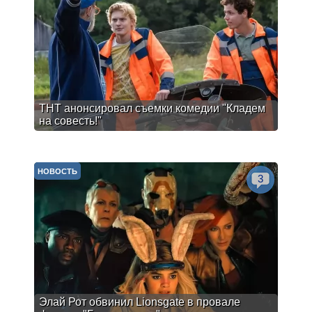
ТНТ анонсировал съемки комедии "Кладем
на совесть!"
НОВОСТЬ
3
Элай Рот обвинил Lionsgate в провале