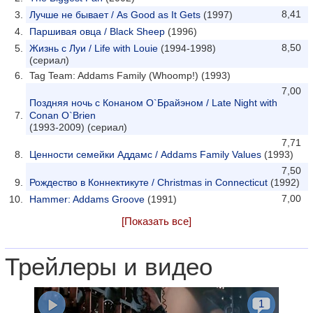
8,41
Лучше не бывает / As Good as It Gets
(1997)
Паршивая овца / Black Sheep
(1996)
8,50
Жизнь с Луи / Life with Louie
(1994-1998)
(сериал)
Tag Team: Addams Family (Whoomp!) (1993)
7,00
Поздняя ночь с Конаном О`Брайэном / Late Night with
Conan O`Brien
(1993-2009) (сериал)
7,71
Ценности семейки Аддамс / Addams Family Values
(1993)
7,50
Рождество в Коннектикуте / Christmas in Connecticut
(1992)
7,00
Hammer: Addams Groove
(1991)
[Показать все]
Трейлеры и видео
1