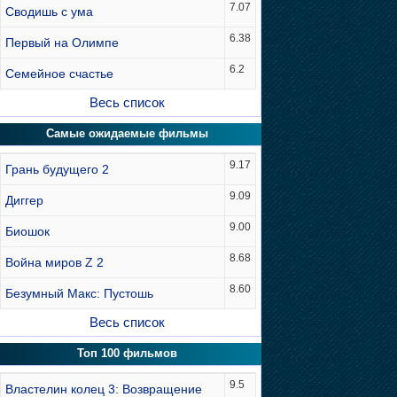
7.07
Сводишь с ума
6.38
Первый на Олимпе
6.2
Семейное счастье
Весь список
Самые ожидаемые фильмы
9.17
Грань будущего 2
9.09
Диггер
9.00
Биошок
8.68
Война миров Z 2
8.60
Безумный Макс: Пустошь
Весь список
Топ 100 фильмов
9.5
Властелин колец 3: Возвращение