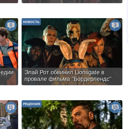
НОВОСТЬ
0
3
медии
Элай Рот обвинил Lionsgate в
провале фильма "Бордерлендс"
РЕЦЕНЗИЯ
11
15