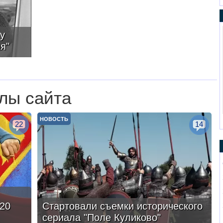
у
я"
лы сайта
НОВОСТЬ
22
14
20
Стартовали съемки исторического
сериала "Поле Куликово"