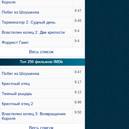
Короля
9.47
Побег из Шоушенка
9.45
Терминатор 2: Судный день
9.4
Властелин колец 2: Две крепости
9.4
Форрест Гамп
Весь список
Топ 250 фильмов IMDb
9.47
Побег из Шоушенка
9.17
Крестный отец
9.12
Темный рыцарь
8.96
Крестный отец 2
9.50
Властелин колец 3: Возвращение
Короля
Весь список