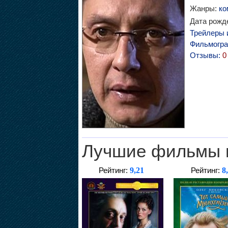
Жанры:
ко
Дата рожде
Трейлеры 
Фильмогр
Отзывы:
0
Лучшие фильмы 
9,21
8
Рейтинг:
Рейтинг: