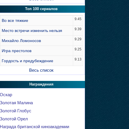
Топ 100 сериалов
9.45
Во все тяжкие
9.39
Место встречи изменить нельзя
9.29
Михайло Ломоносов
9.25
Игра престолов
9.13
Гордость и предубеждение
Весь список
Награждения
Оскар
Золотая Малина
Золотой Глобус
Золотой Орел
Награда британской киноакадемии