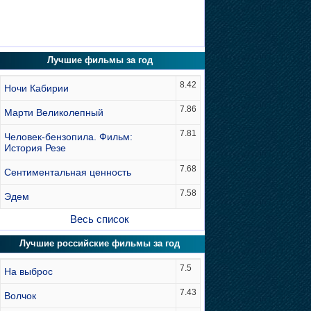
Лучшие фильмы за год
8.42
Ночи Кабирии
7.86
Марти Великолепный
7.81
Человек-бензопила. Фильм:
История Резе
7.68
Сентиментальная ценность
7.58
Эдем
Весь список
Лучшие российские фильмы за год
7.5
На выброс
7.43
Волчок