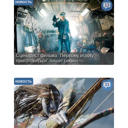
НОВОСТЬ
13
Сценарист фильма "Первому игроку
приготовиться" пишет сиквел
НОВОСТЬ
33