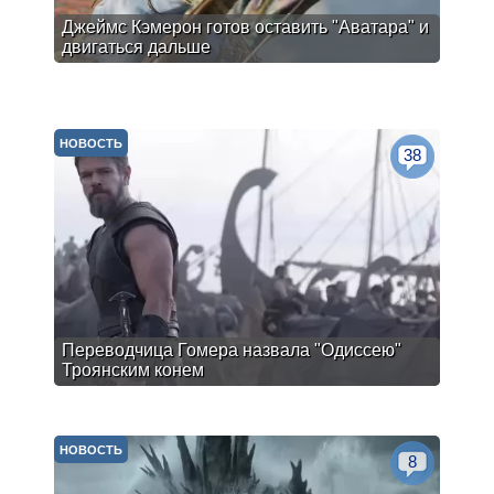
Джеймс Кэмерон готов оставить "Аватара" и
двигаться дальше
НОВОСТЬ
38
Переводчица Гомера назвала "Одиссею"
Троянским конем
НОВОСТЬ
8