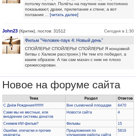
потолку ползал. Полёты на паутине нам постоянно
показывают, драки, прилепание к стене; а вот
ползание ...
[читать далее]
John23
(Критик), постов: 31512
Сегодня в 1:30
Фильм "Человек-паук 4: Новый день"
СПОЙЛЕРЫ! СПОЙЛЕРЫ! СПОЙЛЕРЫ! Я концовкой
битвы с Халком расстроен:) Не тем кто победил, а
каким образом. А так сам махач с ним не плохо
срежиссирован.
Новое на форуме сайта
Тема
Раздел
Ответов
С Днём Рождения!!!!!!!!!!
Вне съемочной площадки
6470
Сами мы не местные, или
Новости сайта
4
внедрение системы донатов
Снимем ИИ-фильм?
Фильмы
15
Ошибки, опечатки и прочие
Предложения по
5816
недочеты
улучшению работы сайта