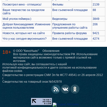
Посмотрел кино - отпишись!
Фильмы
2139
Ваше творчество за пределом
Вне съемочной площадки
88
сайта
Мой уголок геймера:)
Видеоигры
3849
Добрая Киноакадемия: Изменение
Предложения по
206
оценок пользователям
улучшению работы сайта
Новости, которых нет на сайте
Правила работы форума
9421
Что у нас сегодня вкусненького?
Вне съемочной площадки
4274
18+
© ООО "КиноНьюс"
Обновления
Все права защищены законодательством РФ. Использование
материалов сайта возможно только с прямой ссылкой на
источник.
Используя наш сайт, вы соглашаетесь с нашей
политикой конфиденциальности
и даете согласие на использование
файлов cookie.
Свидетельство о регистрации СМИ Эл № ФС77-49541 от 26 апреля 2012
г.
Свидетельство на товарный знак №542978