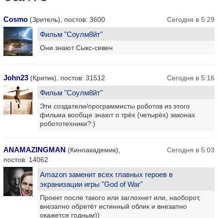
Cosmo
(Зритель), постов: 3600
Сегодня в 5:29
Фильм "Соулм8йт"
Они знают Сыкс-севен
John23
(Критик), постов: 31512
Сегодня в 5:16
Фильм "Соулм8йт"
Эти создатели/программисты роботов из этого
фильма вообще знают о трёх (четырёх) законах
робототехники?:)
ANAMAZINGMAN
(Киноакадемик),
Сегодня в 5:03
постов: 14062
Amazon заменит всех главных героев в
экранизации игры "God of War"
Проект после такого или заглохнет или, наоборот,
внезапно обретёт истинный облик и внезапно
окажется годным))