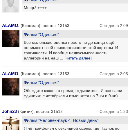
Мощь! ++++
ALAMO.
(Киноман), постов: 13153
Сегодня в 2:09
Фильм "Одиссея"
Все маленькие оценки просто не до конца ещё
понимают всей психологичности этой картины. И
трагичности. И вообще недвусмысленность
аллегорий на наш ...
[читать далее]
ALAMO.
(Киноман), постов: 13153
Сегодня в 2:05
Фильм "Одиссея"
Обождите какое-то время, отдышитесь. И все ваши
единички с четвёрками изменятся на 7-ки и 9-ки)
John23
(Критик), постов: 31512
Сегодня в 1:33
Фильм "Человек-паук 4: Новый день"
Я чёт кайфонул с секундной сцены, где Паучок по