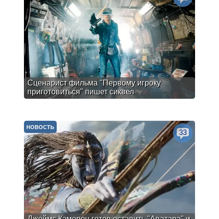
Сценарист фильма "Первому игроку
приготовиться" пишет сиквел
НОВОСТЬ
33
Джеймс Кэмерон готов оставить "Аватара" и