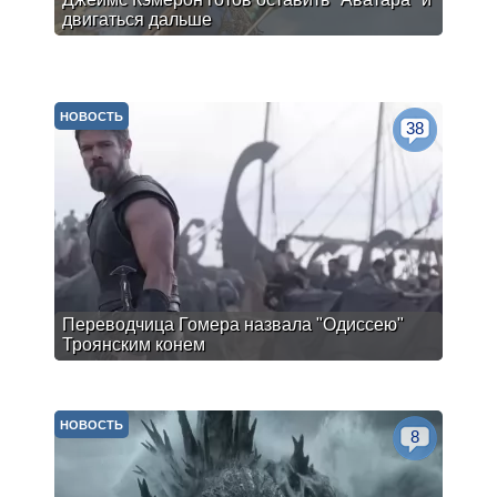
двигаться дальше
НОВОСТЬ
38
Переводчица Гомера назвала "Одиссею"
Троянским конем
НОВОСТЬ
8