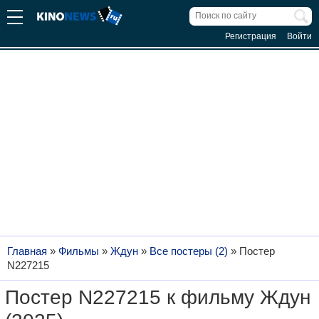
Регистрация
Войти
Главная
»
Фильмы
»
Ждун
»
Все постеры (2)
»
Постер
N227215
Постер N227215 к фильму Ждун