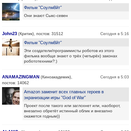
Фильм "Соулм8йт"
Они знают Сыкс-севен
John23
(Критик), постов: 31512
Сегодня в 5:16
Фильм "Соулм8йт"
Эти создатели/программисты роботов из этого
фильма вообще знают о трёх (четырёх) законах
робототехники?:)
ANAMAZINGMAN
(Киноакадемик),
Сегодня в 5:03
постов: 14062
Amazon заменит всех главных героев в
экранизации игры "God of War"
Проект после такого или заглохнет или, наоборот,
внезапно обретёт истинный облик и внезапно
окажется годным))