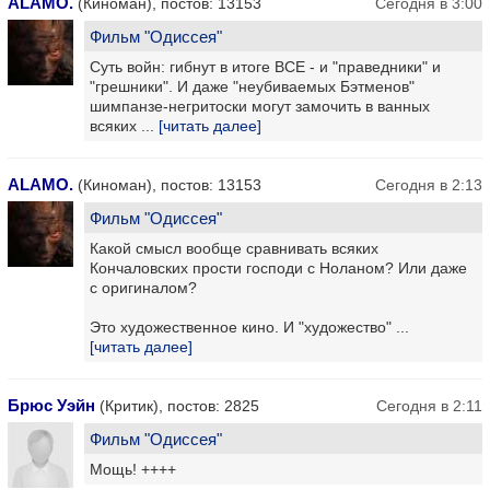
ALAMO.
(Киноман), постов: 13153
Сегодня в 3:00
Фильм "Одиссея"
Суть войн: гибнут в итоге ВСЕ - и "праведники" и
"грешники". И даже "неубиваемых Бэтменов"
шимпанзе-негритоски могут замочить в ванных
всяких ...
[читать далее]
ALAMO.
(Киноман), постов: 13153
Сегодня в 2:13
Фильм "Одиссея"
Какой смысл вообще сравнивать всяких
Кончаловских прости господи с Ноланом? Или даже
с оригиналом?
Это художественное кино. И "художество" ...
[читать далее]
Брюс Уэйн
(Критик), постов: 2825
Сегодня в 2:11
Фильм "Одиссея"
Мощь! ++++