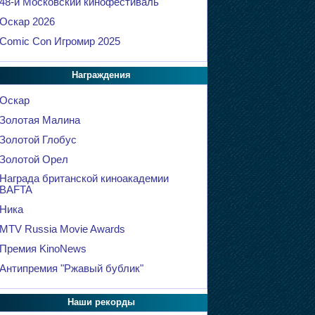
48-й Московский кинофестиваль
Оскар 2026
Comic Con Игромир 2025
Награждения
Оскар
Золотая Малина
Золотой Глобус
Золотой Орел
Награда британской киноакадемии
BAFTA
Ника
MTV Russia Movie Awards
Премия KinoNews
Антипремия "Ржавый бублик"
Наши рекорды