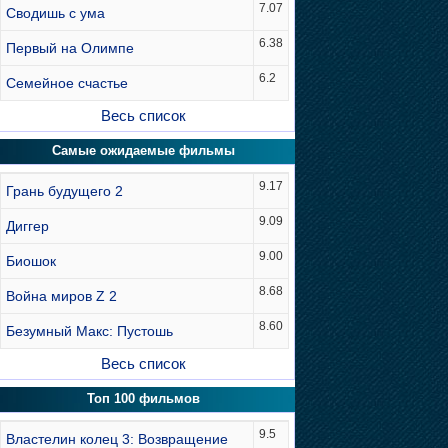
7.07
Сводишь с ума
6.38
Первый на Олимпе
6.2
Семейное счастье
Весь список
Самые ожидаемые фильмы
9.17
Грань будущего 2
9.09
Диггер
9.00
Биошок
8.68
Война миров Z 2
8.60
Безумный Макс: Пустошь
Весь список
Топ 100 фильмов
9.5
Властелин колец 3: Возвращение