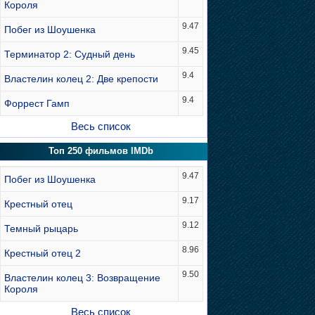
Короля
9.47
Побег из Шоушенка
9.45
Терминатор 2: Судный день
9.4
Властелин колец 2: Две крепости
9.4
Форрест Гамп
Весь список
Топ 250 фильмов IMDb
9.47
Побег из Шоушенка
9.17
Крестный отец
9.12
Темный рыцарь
8.96
Крестный отец 2
9.50
Властелин колец 3: Возвращение
Короля
Весь список