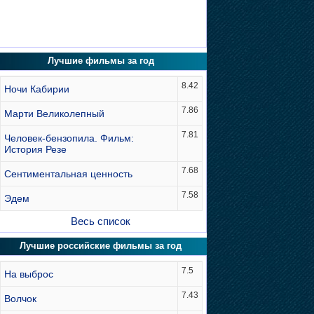
Лучшие фильмы за год
8.42
Ночи Кабирии
7.86
Марти Великолепный
7.81
Человек-бензопила. Фильм:
История Резе
7.68
Сентиментальная ценность
7.58
Эдем
Весь список
Лучшие российские фильмы за год
7.5
На выброс
7.43
Волчок