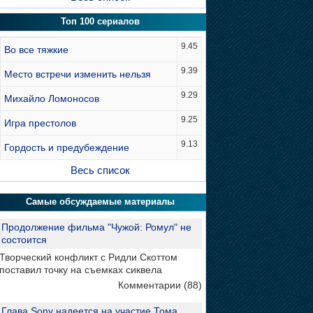
Топ 100 сериалов
9.45
Во все тяжкие
9.39
Место встречи изменить нельзя
9.29
Михайло Ломоносов
9.25
Игра престолов
9.13
Гордость и предубеждение
Весь список
Самые обсуждаемые материалы
Продолжение фильма "Чужой: Ромул" не
состоится
Творческий конфликт с Ридли Скоттом
поставил точку на съемках сиквела
Комментарии (88)
Глава Sony надеется на участие Тома