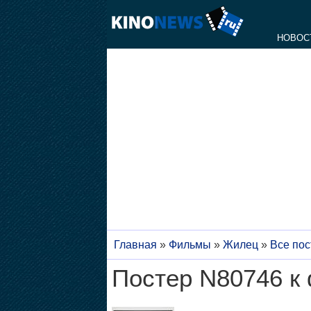
НОВОС
Главная
»
Фильмы
»
Жилец
»
Все пос
Постер N80746 к