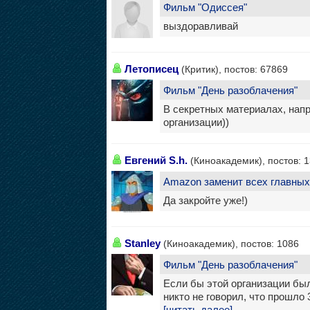
Фильм "Одиссея"
выздоравливай
Летописец
(Критик), постов: 67869
Фильм "День разоблачения"
В секретных материалах, нап
организации))
Евгений S.h.
(Киноакадемик), постов: 
Amazon заменит всех главных 
Да закройте уже!)
Stanley
(Киноакадемик), постов: 1086
Фильм "День разоблачения"
Если бы этой организации был
никто не говорил, что прошло 