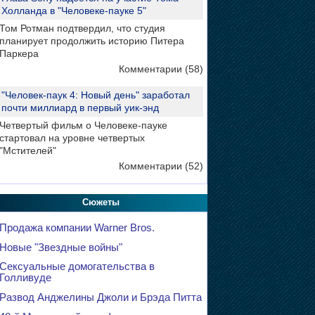
Холланда в "Человеке-пауке 5"
Том Ротман подтвердил, что студия
планирует продолжить историю Питера
Паркера
Комментарии (58)
"Человек-паук 4: Новый день" заработал
почти миллиард в первый уик-энд
Четвертый фильм о Человеке-пауке
стартовал на уровне четвертых
"Мстителей"
Комментарии (52)
Сюжеты
Продажа компании Warner Bros.
Новые "Звездные войны"
Сексуальные домогательства в
Голливуде
Развод Анджелины Джоли и Брэда Питта