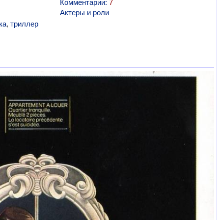
Комментарии:
7
Актеры и роли
ка
,
триллер