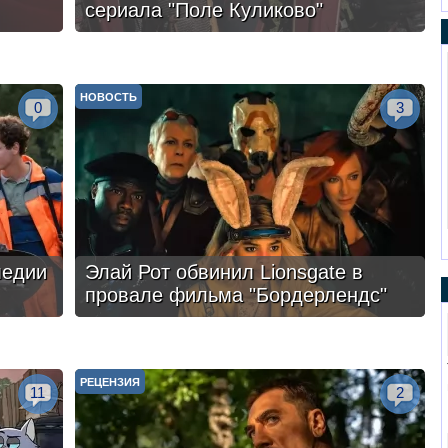
сериала "Поле Куликово"
НОВОСТЬ
0
3
медии
Элай Рот обвинил Lionsgate в
провале фильма "Бордерлендс"
РЕЦЕНЗИЯ
11
2