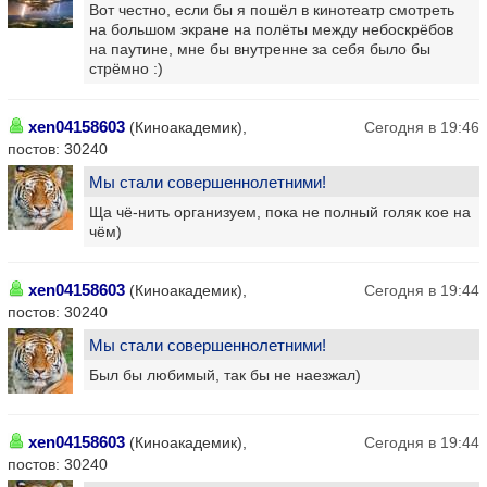
Вот честно, если бы я пошёл в кинотеатр смотреть
на большом экране на полёты между небоскрёбов
на паутине, мне бы внутренне за себя было бы
стрёмно :)
xen04158603
(Киноакадемик),
Сегодня в 19:46
постов: 30240
Мы стали совершеннолетними!
Ща чё-нить организуем, пока не полный голяк кое на
чём)
xen04158603
(Киноакадемик),
Сегодня в 19:44
постов: 30240
Мы стали совершеннолетними!
Был бы любимый, так бы не наезжал)
xen04158603
(Киноакадемик),
Сегодня в 19:44
постов: 30240