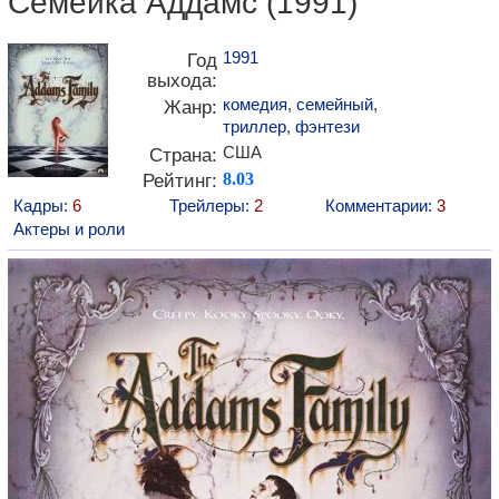
Семейка Аддамс (1991)
1991
Год
выхода:
комедия
,
семейный
,
Жанр:
триллер
,
фэнтези
США
Страна:
Рейтинг:
8.03
Кадры:
6
Трейлеры:
2
Комментарии:
3
Актеры и роли