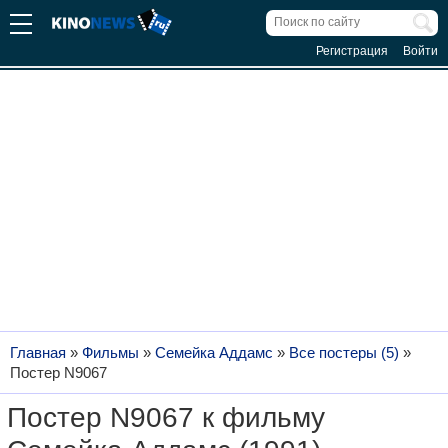
Регистрация
Войти
Главная
»
Фильмы
»
Семейка Аддамс
»
Все постеры (5)
»
Постер N9067
Постер N9067 к фильму