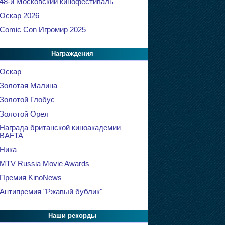
48-й Московский кинофестиваль
Оскар 2026
Comic Con Игромир 2025
Награждения
Оскар
Золотая Малина
Золотой Глобус
Золотой Орел
Награда британской киноакадемии
BAFTA
Ника
MTV Russia Movie Awards
Премия KinoNews
Антипремия "Ржавый бублик"
Наши рекорды