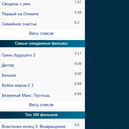
7.07
Сводишь с ума
6.38
Первый на Олимпе
6.2
Семейное счастье
Весь список
Самые ожидаемые фильмы
9.17
Грань будущего 2
9.09
Диггер
9.00
Биошок
8.68
Война миров Z 2
8.65
Безумный Макс: Пустошь
Весь список
Топ 100 фильмов
9.5
Властелин колец 3: Возвращение