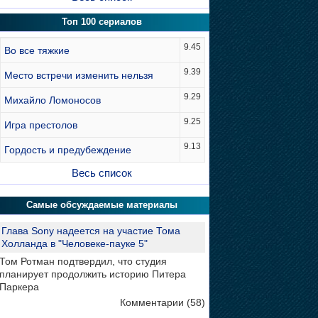
Топ 100 сериалов
9.45
Во все тяжкие
9.39
Место встречи изменить нельзя
9.29
Михайло Ломоносов
9.25
Игра престолов
9.13
Гордость и предубеждение
Весь список
Самые обсуждаемые материалы
Глава Sony надеется на участие Тома
Холланда в "Человеке-пауке 5"
Том Ротман подтвердил, что студия
планирует продолжить историю Питера
Паркера
Комментарии (58)