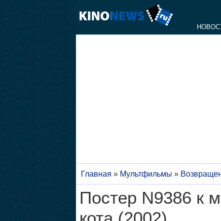
НОВОС
Главная
»
Мультфильмы
»
Возвращен
Постер N9386 к 
кота (2002)