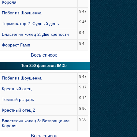
Короля
9.47
Побег из Шоушенка
9.45
Терминатор 2: Судный день
9.4
Властелин колец 2: Две крепости
9.4
Форрест Гамп
Весь список
Топ 250 фильмов IMDb
9.47
Побег из Шоушенка
9.17
Крестный отец
9.12
Темный рыцарь
8.96
Крестный отец 2
9.50
Властелин колец 3: Возвращение
Короля
Весь список