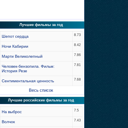
Лучшие фильмы за год
8.73
Шепот сердца
8.42
Ночи Кабирии
7.86
Марти Великолепный
7.81
Человек-бензопила. Фильм:
История Резе
7.68
Сентиментальная ценность
Весь список
Лучшие российские фильмы за год
7.5
На выброс
7.43
Волчок