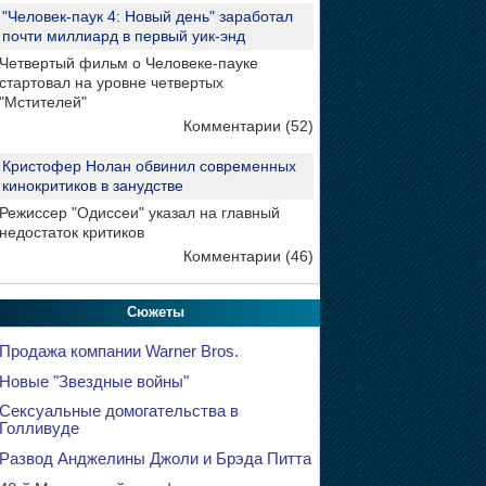
"Человек-паук 4: Новый день" заработал
почти миллиард в первый уик-энд
Четвертый фильм о Человеке-пауке
стартовал на уровне четвертых
"Мстителей"
Комментарии (52)
Кристофер Нолан обвинил современных
кинокритиков в занудстве
Режиссер "Одиссеи" указал на главный
недостаток критиков
Комментарии (46)
Сюжеты
Продажа компании Warner Bros.
Новые "Звездные войны"
Сексуальные домогательства в
Голливуде
Развод Анджелины Джоли и Брэда Питта