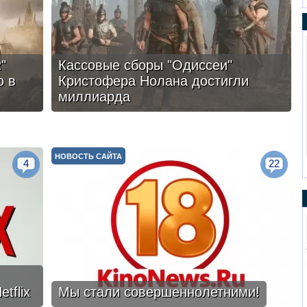
"
Кассовые сборы "Одиссеи"
ю в
Кристофера Нолана достигли
миллиарда
НОВОСТЬ САЙТА
4
22
tflix
Мы стали совершеннолетними!