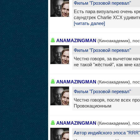
Фильм "Грозовой перевал"
Есть пара визуально очень кр
саундтрек Charlie XCX удивит
[читать далее]
ANAMAZINGMAN
(Киноакадемик), пос
Фильм "Грозовой перевал"
Честно говоря, за вычетом н
не такой "жёсткий", как мне ка
ANAMAZINGMAN
(Киноакадемик), пос
Фильм "Грозовой перевал"
Честно говоря, после всех пр
Провокационным
ANAMAZINGMAN
(Киноакадемик), пос
Автор индийского эпоса "RRR