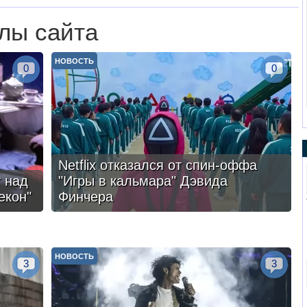
лы сайта
НОВОСТЬ
0
0
Netflix отказался от спин-оффа
 над
"Игры в кальмара" Дэвида
екон"
Финчера
НОВОСТЬ
3
3