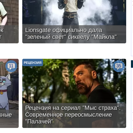
ок
Lionsgate официально дала
г
"зеленый свет" сиквелу "Майкла"
РЕЦЕНЗИЯ
11
35
Рецензия на сериал "Мыс страха".
жные
Современное переосмысление
"Палачей"