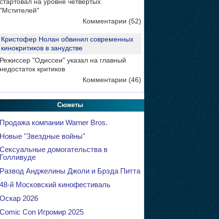
стартовал на уровне четвертых
"Мстителей"
Комментарии (52)
Кристофер Нолан обвинил современных
кинокритиков в занудстве
Режиссер "Одиссеи" указал на главный
недостаток критиков
Комментарии (46)
Сюжеты
Продажа компании Warner Bros.
Новые "Звездные войны"
Сексуальные домогательства в
Голливуде
Развод Анджелины Джоли и Брэда Питта
48-й Московский кинофестиваль
Оскар 2026
Comic Con Игромир 2025