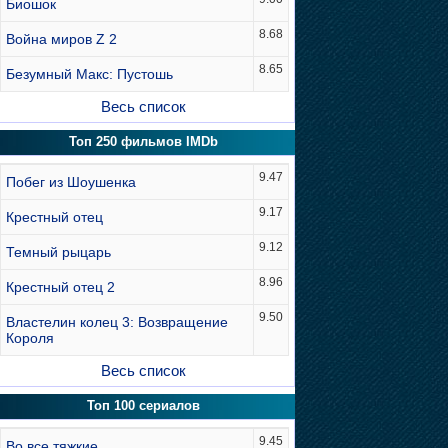
Биошок
8.68
Война миров Z 2
8.65
Безумный Макс: Пустошь
Весь список
Топ 250 фильмов IMDb
9.47
Побег из Шоушенка
9.17
Крестный отец
9.12
Темный рыцарь
8.96
Крестный отец 2
9.50
Властелин колец 3: Возвращение
Короля
Весь список
Топ 100 сериалов
9.45
Во все тяжкие