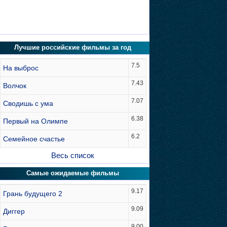
Лучшие российские фильмы за год
7.5
На выброс
7.43
Волчок
7.07
Сводишь с ума
6.38
Первый на Олимпе
6.2
Семейное счастье
Весь список
Самые ожидаемые фильмы
9.17
Грань будущего 2
9.09
Диггер
9.00