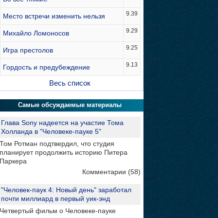
9.39
Место встречи изменить нельзя
9.29
Михайло Ломоносов
9.25
Игра престолов
9.13
Гордость и предубеждение
Весь список
Самые обсуждаемые материалы
Глава Sony надеется на участие Тома
Холланда в "Человеке-пауке 5"
Том Ротман подтвердил, что студия
планирует продолжить историю Питера
Паркера
Комментарии (58)
"Человек-паук 4: Новый день" заработал
почти миллиард в первый уик-энд
Четвертый фильм о Человеке-пауке