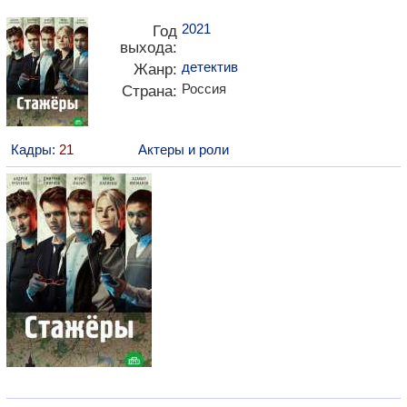
2021
Год
выхода:
детектив
Жанр:
Россия
Страна:
Кадры:
21
Актеры и роли