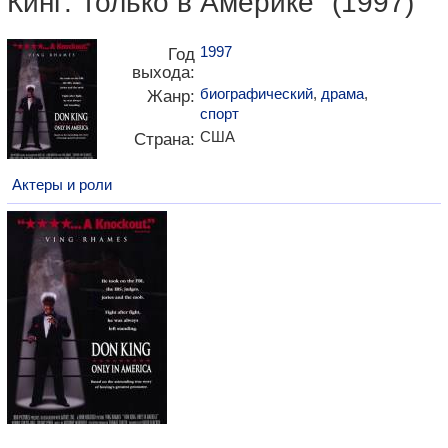
Кинг: Только в Америке" (1997)
1997
Год
выхода:
биографический
,
драма
,
Жанр:
спорт
США
Страна:
Актеры и роли