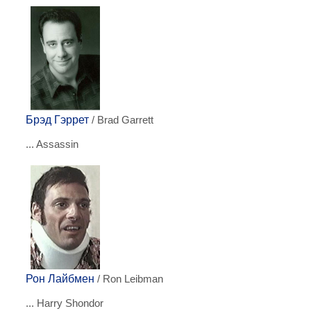
Брэд Гэррет
/ Brad Garrett
... Assassin
Рон Лайбмен
/ Ron Leibman
... Harry Shondor