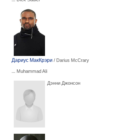
Дариус МакКрэри
/ Darius McCrary
... Muhammad Ali
Дэнни Джонсон