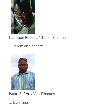
Гэбриел Коссес
/ Gabriel Casseus
... Jeremiah Shabazz
Винг Рэймс
/ Ving Rhames
... Don King