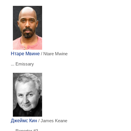
Нтаре Мвине
/ Ntare Mwine
... Emissary
Джеймс Кин
/ James Keane
... Reporter #3