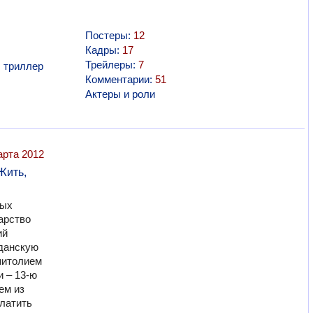
Постеры:
12
Кадры:
17
Трейлеры:
7
,
триллер
Комментарии:
51
Актеры и роли
арта 2012
Жить,
ных
арство
ий
данскую
питолием
 – 13-ю
ем из
платить