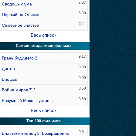
7.07
Сводишь с ума
6.38
Первый на Олимпе
6.2
Семейное счастье
Весь список
Самые ожидаемые фильмы
9.17
Грань будущего 2
9.09
Диггер
9.00
Биошок
8.68
Война миров Z 2
8.60
Безумный Макс: Пустошь
Весь список
Топ 100 фильмов
9.5
Властелин колец 3: Возвращение