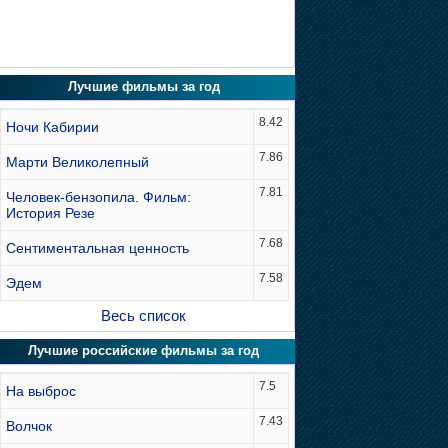
Лучшие фильмы за год
8.42
Ночи Кабирии
7.86
Марти Великолепный
7.81
Человек-бензопила. Фильм:
История Резе
7.68
Сентиментальная ценность
7.58
Эдем
Весь список
Лучшие российские фильмы за год
7.5
На выброс
7.43
Волчок