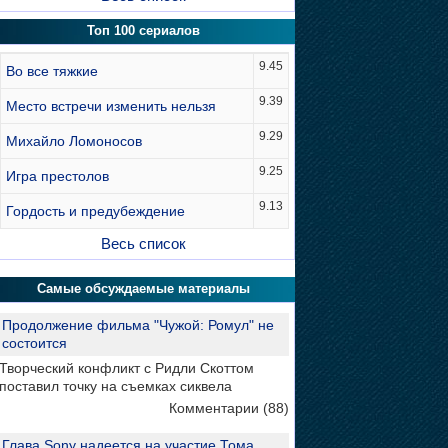
Топ 100 сериалов
9.45
Во все тяжкие
9.39
Место встречи изменить нельзя
9.29
Михайло Ломоносов
9.25
Игра престолов
9.13
Гордость и предубеждение
Весь список
Самые обсуждаемые материалы
Продолжение фильма "Чужой: Ромул" не
состоится
Творческий конфликт с Ридли Скоттом
поставил точку на съемках сиквела
Комментарии (88)
Глава Sony надеется на участие Тома