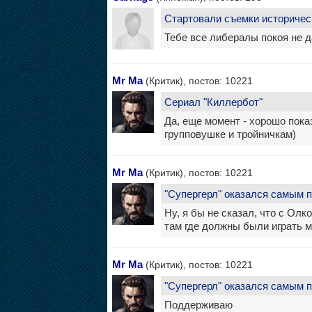
Стартовали съемки историчес
Тебе все либералы покоя не 
Mr Ma
(Критик), постов: 10221
Сериал "Киллербот"
Да, еще момент - хорошо пока
групповушке и тройничкам)
Mr Ma
(Критик), постов: 10221
"Супергерл" оказался самым 
Ну, я бы не сказал, что с Олк
там где должны были играть м
Mr Ma
(Критик), постов: 10221
"Супергерл" оказался самым 
Поддерживаю