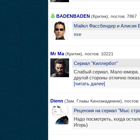
BADENBADEN
(Критик), постов: 7867
Майкл Фассбендер и Алисия В
пхе
Mr Ma
(Критик), постов: 10221
Сериал "Киллербот"
Слабый сериал. Мало юмора. 
другой стороны отлично пока
[читать далее]
Dienn
(Зам. Главы Киноакадемии), постов:
Рецензия на сериал "Мыс стр
Надо посмотреть, когда остал
Игорь)