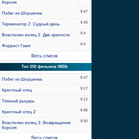
Короля
9.47
Побег из Шоушенка
9.45
Терминатор 2: Судный день
9.4
Властелин колец 2: Две крепости
9.4
Форрест Гамп
Весь список
Топ 250 фильмов IMDb
9.47
Побег из Шоушенка
9.17
Крестный отец
9.12
Темный рыцарь
8.96
Крестный отец 2
9.50
Властелин колец 3: Возвращение
Короля
Весь список