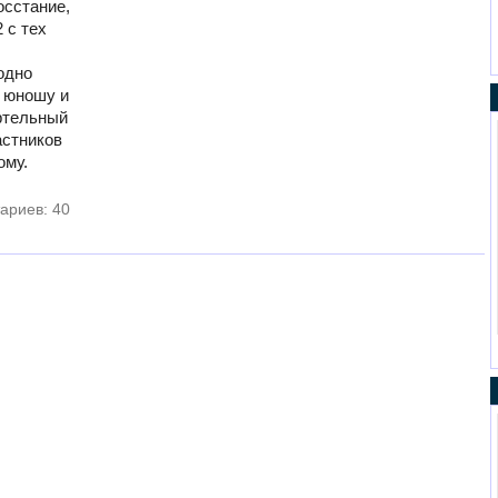
осстание,
 с тех
одно
о юношу и
ртельный
астников
ому.
ариев: 40