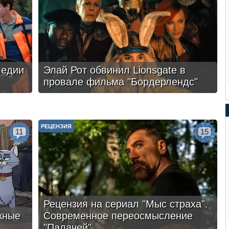
медии
Элай Рот обвинил Lionsgate в
провале фильма "Бордерлендс"
РЕЦЕНЗИЯ
11
15
Рецензия на сериал "Мыс страха".
жные
Современное переосмысление
"Палачей"