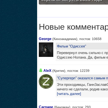
Новые комментар
George
(Киноакадемик), постов: 10658
Фильм "Одиссея"
Перевернул очень сильно с пр
Одиссею Нолана. Да, фильм е
AleX
(Критик), постов: 12239
"Супергерл" оказался самым 
Эти проходимцы, ГаннЗаслав
ничего не сделали, родив како
[читать далее]
Carnage
(Киноман), постов: 293