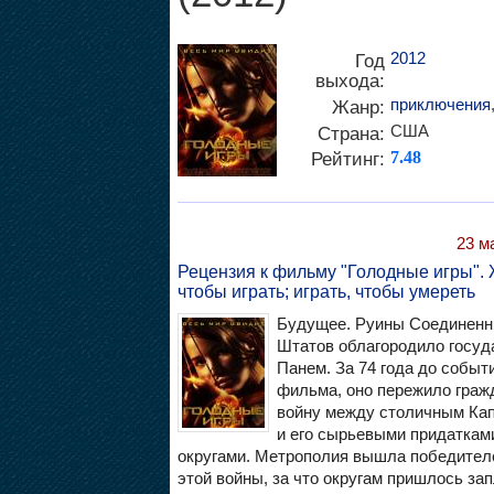
2012
Год
выхода:
приключения
Жанр:
США
Страна:
Рейтинг:
7.48
23 м
Рецензия к фильму "Голодные игры". 
чтобы играть; играть, чтобы умереть
Будущее. Руины Соединен
Штатов облагородило госуд
Панем. За 74 года до событ
фильма, оно пережило граж
войну между столичным Ка
и его сырьевыми придатками
округами. Метрополия вышла победител
этой войны, за что округам пришлось за