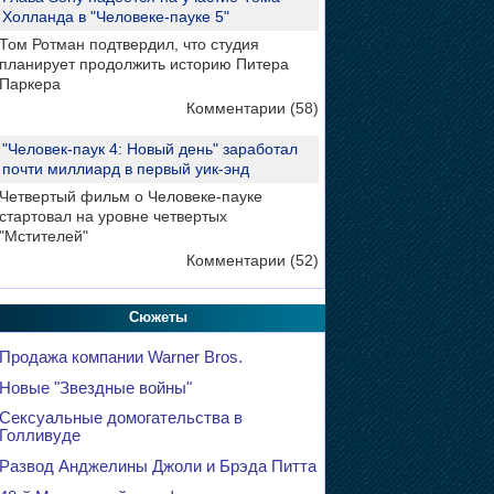
Холланда в "Человеке-пауке 5"
Том Ротман подтвердил, что студия
планирует продолжить историю Питера
Паркера
Комментарии (58)
"Человек-паук 4: Новый день" заработал
почти миллиард в первый уик-энд
Четвертый фильм о Человеке-пауке
стартовал на уровне четвертых
"Мстителей"
Комментарии (52)
Сюжеты
Продажа компании Warner Bros.
Новые "Звездные войны"
Сексуальные домогательства в
Голливуде
Развод Анджелины Джоли и Брэда Питта