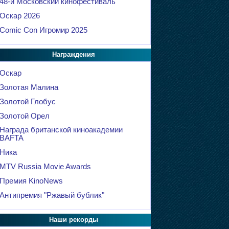
48-й Московский кинофестиваль
Оскар 2026
Comic Con Игромир 2025
Награждения
Оскар
Золотая Малина
Золотой Глобус
Золотой Орел
Награда британской киноакадемии
BAFTA
Ника
MTV Russia Movie Awards
Премия KinoNews
Антипремия "Ржавый бублик"
Наши рекорды