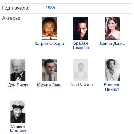
Год начала:
1985
Актеры:
Брайан
Кэтрин О`Хара
Джина Дэвис
Томпсон
Пол Райзер
Бронсон
Дон Риклз
Юджин Леви
Пинчот
Стивен
Коллинз