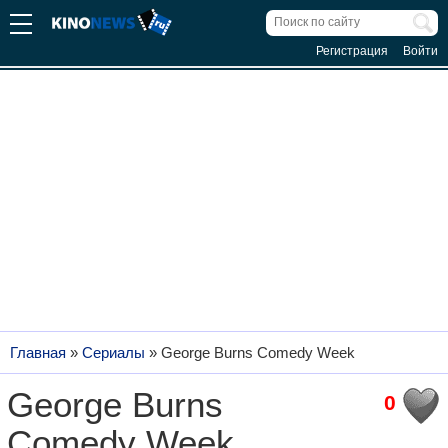
Регистрация
Войти
Главная
»
Сериалы
»
George Burns Comedy Week
George Burns
0
Comedy Week