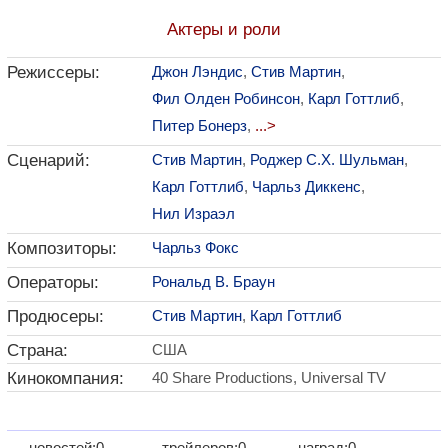
Актеры и роли
Режиссеры:
Джон Лэндис
,
Стив Мартин
,
Фил Олден Робинсон
,
Карл Готтлиб
,
Питер Бонерз
,
...>
Сценарий:
Стив Мартин
,
Роджер С.Х. Шульман
,
Карл Готтлиб
,
Чарльз Диккенс
,
Нил Израэл
Композиторы:
Чарльз Фокс
Операторы:
Рональд В. Браун
Продюсеры:
Стив Мартин
,
Карл Готтлиб
Страна:
США
Кинокомпания:
40 Share Productions, Universal TV
новостей:0
трейлеров:0
наград:0