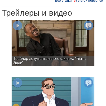
Все статьи (
3
) с этой персоной
Трейлеры и видео
0
Трейлер документального фильма "Быть
Эдди"
0