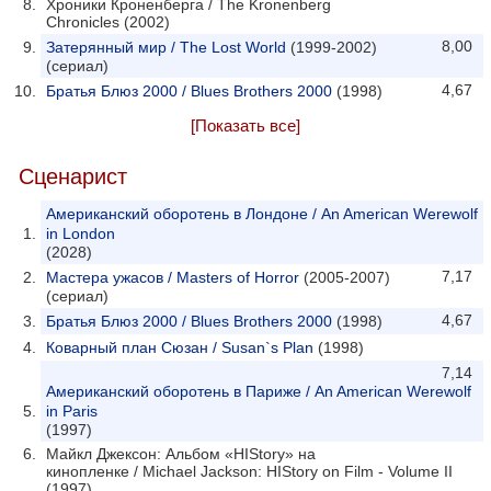
Хроники Кроненберга / The Kronenberg
Chronicles (2002)
8,00
Затерянный мир / The Lost World
(1999-2002)
(сериал)
4,67
Братья Блюз 2000 / Blues Brothers 2000
(1998)
[Показать все]
Сценарист
Американский оборотень в Лондоне / An American Werewolf
in London
(2028)
7,17
Мастера ужасов / Masters of Horror
(2005-2007)
(сериал)
4,67
Братья Блюз 2000 / Blues Brothers 2000
(1998)
Коварный план Сюзан / Susan`s Plan
(1998)
7,14
Американский оборотень в Париже / An American Werewolf
in Paris
(1997)
Майкл Джексон: Альбом «HIStory» на
кинопленке / Michael Jackson: HIStory on Film - Volume II
(1997)