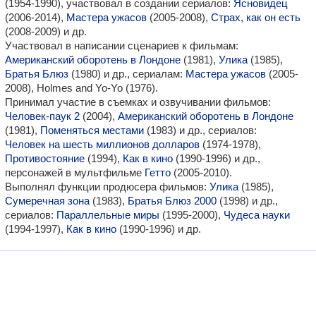
(1954-1990), участвовал в создании сериалов:
Ясновидец
(2006-2014),
Мастера ужасов
(2005-2008),
Страх, как он есть
(2008-2009) и др.
Участвовал в написании сценариев к фильмам:
Американский оборотень в Лондоне
(1981),
Улика
(1985),
Братья Блюз
(1980) и др., сериалам:
Мастера ужасов
(2005-
2008), Holmes and Yo-Yo (1976).
Принимал участие в съемках и озвучивании фильмов:
Человек-паук 2
(2004),
Американский оборотень в Лондоне
(1981),
Поменяться местами
(1983) и др., сериалов:
Человек на шесть миллионов долларов
(1974-1978),
Противостояние
(1994),
Как в кино
(1990-1996) и др.,
персонажей в мультфильме
Гетто
(2005-2010).
Выполнял функции продюсера фильмов:
Улика
(1985),
Сумеречная зона
(1983),
Братья Блюз 2000
(1998) и др.,
сериалов:
Параллельные миры
(1995-2000),
Чудеса науки
(1994-1997),
Как в кино
(1990-1996) и др.