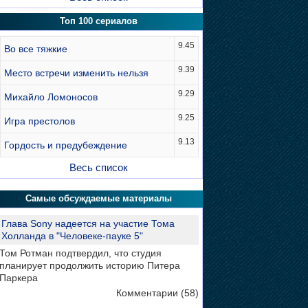
Топ 100 сериалов
9.45
Во все тяжкие
9.39
Место встречи изменить нельзя
9.29
Михайло Ломоносов
9.25
Игра престолов
9.13
Гордость и предубеждение
Весь список
Самые обсуждаемые материалы
Глава Sony надеется на участие Тома
Холланда в "Человеке-пауке 5"
Том Ротман подтвердил, что студия
планирует продолжить историю Питера
Паркера
Комментарии (58)