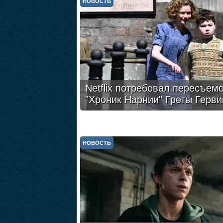
НОВОСТЬ
Netflix потребовал пересъем
"Хроник Нарнии" Греты Герви
НОВОСТЬ