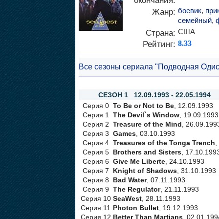
окончания:
боевик
,
при
Жанр:
семейный
,
США
Страна:
Рейтинг:
8.33
Все сезоны сериала "Подводная Одис
СЕЗОН 1 12.09.1993 - 22.05.1994
Серия 0
To Be or Not to Be
, 12.09.1993
Серия 1
The Devil`s Window
, 19.09.1993
Серия 2
Treasure of the Mind
, 26.09.199
Серия 3
Games
, 03.10.1993
Серия 4
Treasures of the Tonga Trench
,
Серия 5
Brothers and Sisters
, 17.10.199
Серия 6
Give Me Liberte
, 24.10.1993
Серия 7
Knight of Shadows
, 31.10.1993
Серия 8
Bad Water
, 07.11.1993
Серия 9
The Regulator
, 21.11.1993
Серия 10
SeaWest
, 28.11.1993
Серия 11
Photon Bullet
, 19.12.1993
Серия 12
Better Than Martians
, 02.01.199