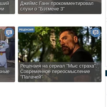
чший
Джеймс Ганн прокомментировал
ии
слухи о "Бэтмене 3"
РЕЦЕНЗИЯ
11
35
Рецензия на сериал "Мыс страха".
жные
Современное переосмысление
"Палачей"