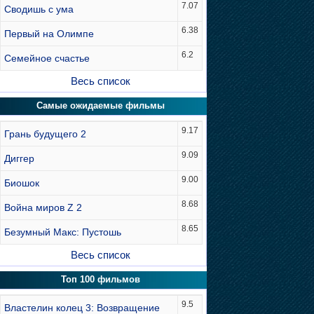
7.07
Сводишь с ума
6.38
Первый на Олимпе
6.2
Семейное счастье
Весь список
Самые ожидаемые фильмы
9.17
Грань будущего 2
9.09
Диггер
9.00
Биошок
8.68
Война миров Z 2
8.65
Безумный Макс: Пустошь
Весь список
Топ 100 фильмов
9.5
Властелин колец 3: Возвращение