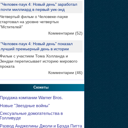
"Человек-паук 4: Новый день" заработал
почти миллиард в первый уик-энд
Четвертый фильм о Человеке-пауке
стартовал на уровне четвертых
"Мстителей"
Комментарии (52)
"Человек-паук 4: Новый день" показал
лучший премьерный день в истории
Фильм с участием Тома Холланда и
Зендаи переписывает историю мирового
проката
Комментарии (46)
Сюжеты
Продажа компании Warner Bros.
Новые "Звездные войны"
Сексуальные домогательства в
Голливуде
Развод Анджелины Джоли и Брэда Питта