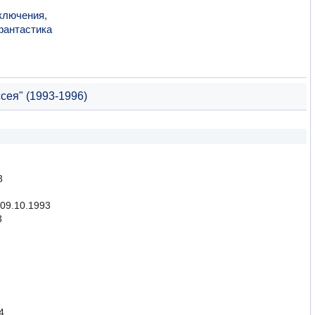
ключения
,
фантастика
сея" (1993-1996)
3
 09.10.1993
3
4