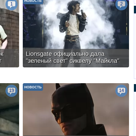
НОВОСТЬ
1
2
ок
Lionsgate официально дала
г
"зеленый свет" сиквелу "Майкла"
НОВОСТЬ
19
14