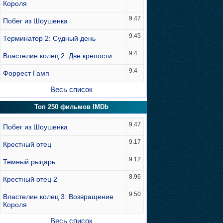
Короля
9.47
Побег из Шоушенка
9.45
Терминатор 2: Судный день
9.4
Властелин колец 2: Две крепости
9.4
Форрест Гамп
Весь список
Топ 250 фильмов IMDb
9.47
Побег из Шоушенка
9.17
Крестный отец
9.12
Темный рыцарь
8.96
Крестный отец 2
9.50
Властелин колец 3: Возвращение
Короля
Весь список