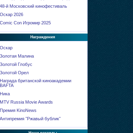
48-й Московский кинофестиваль
Оскар 2026
Comic Con Игромир 2025
Награждения
Оскар
Золотая Малина
Золотой Глобус
Золотой Орел
Награда британской киноакадемии
BAFTA
Ника
MTV Russia Movie Awards
Премия KinoNews
Антипремия "Ржавый бублик"
Наши рекорды