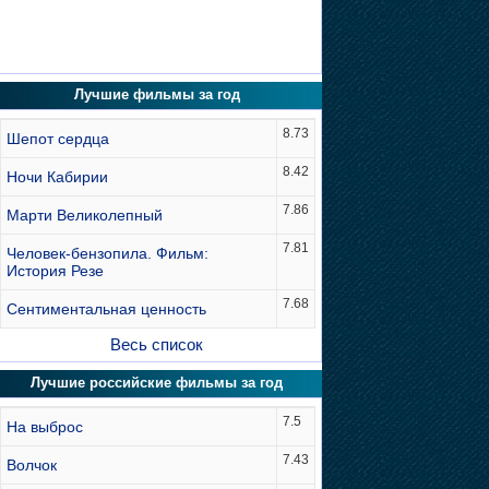
Лучшие фильмы за год
8.73
Шепот сердца
8.42
Ночи Кабирии
7.86
Марти Великолепный
7.81
Человек-бензопила. Фильм:
История Резе
7.68
Сентиментальная ценность
Весь список
Лучшие российские фильмы за год
7.5
На выброс
7.43
Волчок