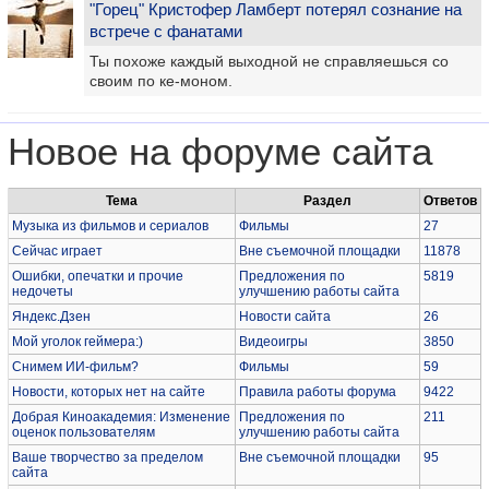
"Горец" Кристофер Ламберт потерял сознание на
встрече с фанатами
Ты похоже каждый выходной не справляешься со
своим по ке-моном.
Новое на форуме сайта
Тема
Раздел
Ответов
Музыка из фильмов и сериалов
Фильмы
27
Сейчас играет
Вне съемочной площадки
11878
Ошибки, опечатки и прочие
Предложения по
5819
недочеты
улучшению работы сайта
Яндекс.Дзен
Новости сайта
26
Мой уголок геймера:)
Видеоигры
3850
Снимем ИИ-фильм?
Фильмы
59
Новости, которых нет на сайте
Правила работы форума
9422
Добрая Киноакадемия: Изменение
Предложения по
211
оценок пользователям
улучшению работы сайта
Ваше творчество за пределом
Вне съемочной площадки
95
сайта