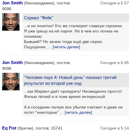
Jon Smith
(Киноакадемик), постов:
Сегодня в 6:57
9096
Сериал "Фейк"
...и не понятно! Кто же сталкерит главную героиню
Я уже грешу на её парня. Но в чем его логика не
понимаю.
Бывший? Но зачем тогда ещё две серии.
Ощущение, ...
[читать далее]
Jon Smith
(Киноакадемик), постов:
Сегодня в 6:45
9096
"Человек-паук 4: Новый день" показал третий
результат во второй уик-энд
...как Марвел даёт прикурить! Неожиданно просто!
Фильм лёгкий и в тоже время интересный.
А в соседнем лагере все убытки считают и даже не
хотят "некоторые" ...
[читать далее]
Eq Fist
(Критик), постов: 15741
Сегодня в 5:14