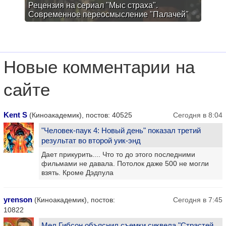
Рецензия на сериал "Мыс страха".
Современное переосмысление "Палачей"
Новые комментарии на
сайте
Kent S
(Киноакадемик), постов: 40525
Сегодня в 8:04
"Человек-паук 4: Новый день" показал третий
результат во второй уик-энд
Дает прикурить.... Что то до этого последними
фильмами не давала. Потолок даже 500 не могли
взять. Кроме Дэдпула
yrenson
(Киноакадемик), постов:
Сегодня в 7:45
10822
Мел Гибсон объяснил съемки сиквела "Страстей