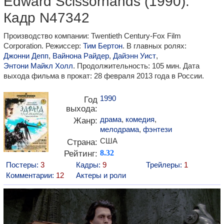
Edward Scissorhands (1990).
Кадр N47342
Производство компании: Twentieth Century-Fox Film
Corporation. Режиссер:
Тим Бертон
. В главных ролях:
Джонни Депп
,
Вайнона Райдер
,
Дайэнн Уист
,
Энтони Майкл Холл
. Продолжительность: 105 мин. Дата
выхода фильма в прокат: 28 февраля 2013 года в России.
1990
Год
выхода:
драма
,
комедия
,
Жанр:
мелодрама
,
фэнтези
США
Страна:
Рейтинг:
8.32
Постеры:
3
Кадры:
9
Трейлеры:
1
Комментарии:
12
Актеры и роли