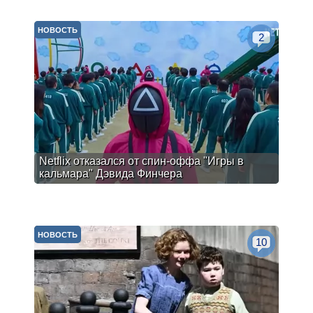
НОВОСТЬ
2
Netflix отказался от спин-оффа "Игры в
кальмара" Дэвида Финчера
НОВОСТЬ
10