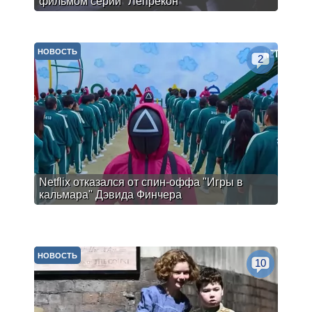
фильмом серии "Лепрекон"
НОВОСТЬ
2
Netflix отказался от спин-оффа "Игры в
кальмара" Дэвида Финчера
НОВОСТЬ
10