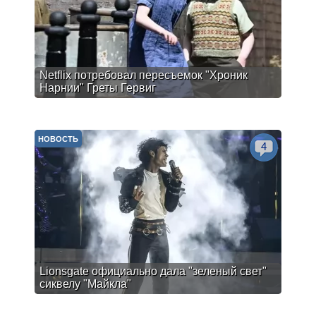
Netflix потребовал пересъемок "Хроник
Нарнии" Греты Гервиг
НОВОСТЬ
4
Lionsgate официально дала "зеленый свет"
сиквелу "Майкла"