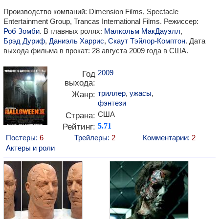
Производство компаний: Dimension Films, Spectacle
Entertainment Group, Trancas International Films. Режиссер:
Роб Зомби
. В главных ролях:
Малкольм МакДауэлл
,
Брэд Дуриф
,
Даниэль Харрис
,
Скаут Тэйлор-Комптон
. Дата
выхода фильма в прокат: 28 августа 2009 года в США.
2009
Год
выхода:
триллер
,
ужасы
,
Жанр:
фэнтези
США
Страна:
Рейтинг:
5.71
Постеры:
6
Трейлеры:
2
Комментарии:
2
Актеры и роли