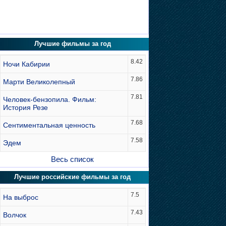
Лучшие фильмы за год
8.42
Ночи Кабирии
7.86
Марти Великолепный
7.81
Человек-бензопила. Фильм:
История Резе
7.68
Сентиментальная ценность
7.58
Эдем
Весь список
Лучшие российские фильмы за год
7.5
На выброс
7.43
Волчок