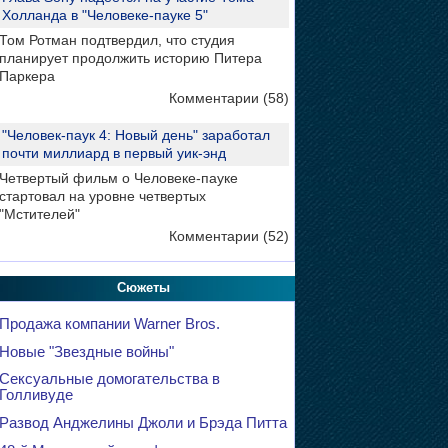
Холланда в "Человеке-пауке 5"
Том Ротман подтвердил, что студия
планирует продолжить историю Питера
Паркера
Комментарии (58)
"Человек-паук 4: Новый день" заработал
почти миллиард в первый уик-энд
Четвертый фильм о Человеке-пауке
стартовал на уровне четвертых
"Мстителей"
Комментарии (52)
Сюжеты
Продажа компании Warner Bros.
Новые "Звездные войны"
Сексуальные домогательства в
Голливуде
Развод Анджелины Джоли и Брэда Питта