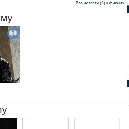
Все новости (
6
) к фильму
ьму
0
му