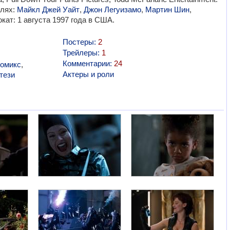
олях:
Майкл Джей Уайт
,
Джон Легуизамо
,
Мартин Шин
,
кат: 1 августа 1997 года в США.
Постеры:
2
Трейлеры:
1
Комментарии:
24
комикс
,
Актеры и роли
тези