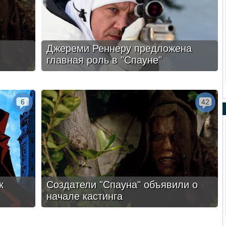
Джереми Реннеру предложена
главная роль в "Спауне"
6
42
к
Создатели "Спауна" объявили о
начале кастинга