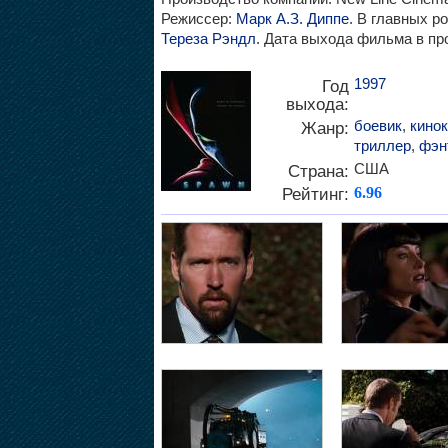
Режиссер:
Марк А.З. Диппе
. В главных р
Тереза Рэндл
. Дата выхода фильма в про
1997
Год
выхода:
боевик
,
кино
Жанр:
триллер
,
фэн
США
Страна:
Рейтинг:
6.96