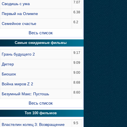
7.07
Сводишь с ума
6.38
Первый на Олимпе
6.2
Семейное счастье
Весь список
Самые ожидаемые фильмы
9.17
Грань будущего 2
9.09
Диггер
9.00
Биошок
8.68
Война миров Z 2
8.60
Безумный Макс: Пустошь
Весь список
Топ 100 фильмов
9.5
Властелин колец 3: Возвращение