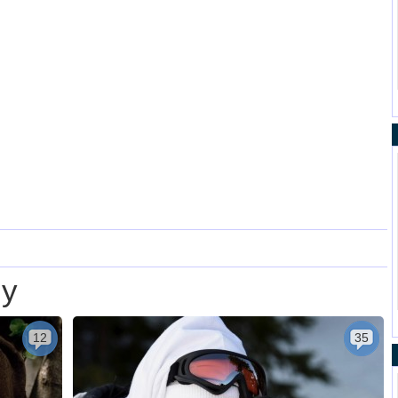
му
12
35