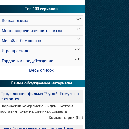
Топ 100 сериалов
9.45
Во все тяжкие
9.39
Место встречи изменить нельзя
9.29
Михайло Ломоносов
9.25
Игра престолов
9.13
Гордость и предубеждение
Весь список
Самые обсуждаемые материалы
Продолжение фильма "Чужой: Ромул" не
состоится
Творческий конфликт с Ридли Скоттом
поставил точку на съемках сиквела
Комментарии (88)
Глава Sony надеется на участие Тома