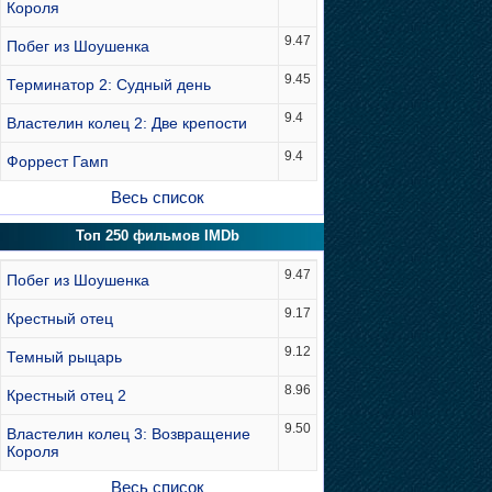
Короля
9.47
Побег из Шоушенка
9.45
Терминатор 2: Судный день
9.4
Властелин колец 2: Две крепости
9.4
Форрест Гамп
Весь список
Топ 250 фильмов IMDb
9.47
Побег из Шоушенка
9.17
Крестный отец
9.12
Темный рыцарь
8.96
Крестный отец 2
9.50
Властелин колец 3: Возвращение
Короля
Весь список