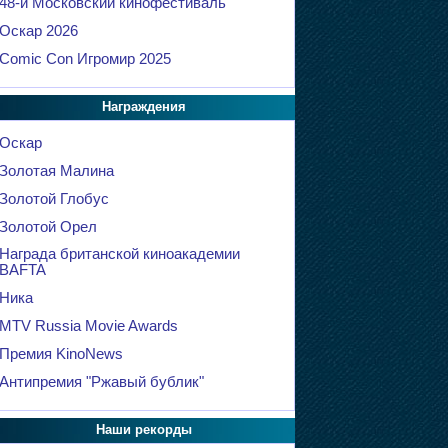
48-й Московский кинофестиваль
Оскар 2026
Comic Con Игромир 2025
Награждения
Оскар
Золотая Малина
Золотой Глобус
Золотой Орел
Награда британской киноакадемии
BAFTA
Ника
MTV Russia Movie Awards
Премия KinoNews
Антипремия "Ржавый бублик"
Наши рекорды