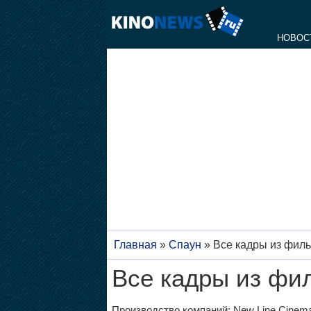
НОВОС
Главная
»
Спаун
»
Все кадры из фил
Все кадры из фил
Производство компаний: New Line Cinema, 