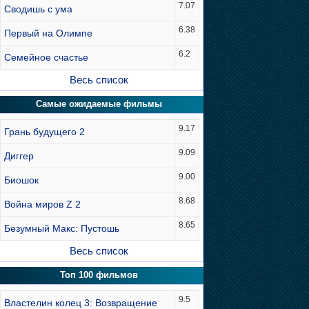
7.07
Сводишь с ума
6.38
Первый на Олимпе
6.2
Семейное счастье
Весь список
Самые ожидаемые фильмы
9.17
Грань будущего 2
9.09
Диггер
9.00
Биошок
8.68
Война миров Z 2
8.65
Безумный Макс: Пустошь
Весь список
Топ 100 фильмов
9.5
Властелин колец 3: Возвращение