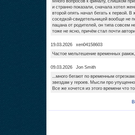
Много вопросов к финалу, слишком при
и странно показали, сначала хотел жен
второй опять начал бегать к первой. В 
соседкой-свидетельницей вообще не по
пацана от родителей, он типа совсем н
тоже не ясно, причём стал почти автор
19.03.2026 xen04158603
Частое мельтешение временных рамок,
09.03.2026 Jon Smith
...много бегают по временным отрезкам
звездам у героев. Мысли про упущенное
Все же хочется из этого времени что то
В