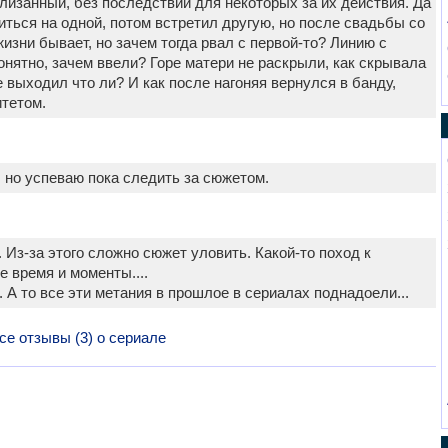
лизанный, без последствий для некоторых за их действия. Да
иться на одной, потом встретил другую, но после свадьбы со
жизни бывает, но зачем тогда рвал с первой-то? Линию с
нятно, зачем ввели? Горе матери не раскрыли, как скрывала
е выходил что ли? И как после нагоняя вернулся в банду,
итетом.
 но успеваю пока следить за сюжетом.
. Из-за этого сложно сюжет уловить. Какой-то поход к
 время и моменты....
. А то все эти метания в прошлое в сериалах поднадоели...
се отзывы (3) о сериале