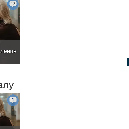
12
пления
алу
1