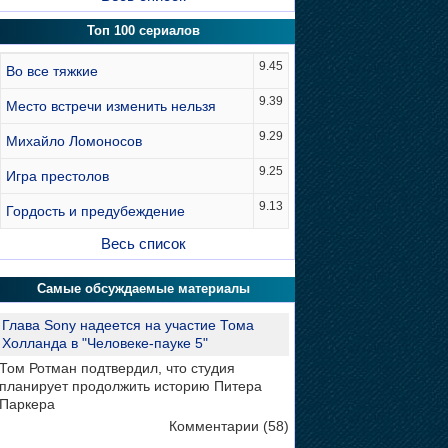
Топ 100 сериалов
9.45
Во все тяжкие
9.39
Место встречи изменить нельзя
9.29
Михайло Ломоносов
9.25
Игра престолов
9.13
Гордость и предубеждение
Весь список
Самые обсуждаемые материалы
Глава Sony надеется на участие Тома
Холланда в "Человеке-пауке 5"
Том Ротман подтвердил, что студия
планирует продолжить историю Питера
Паркера
Комментарии (58)