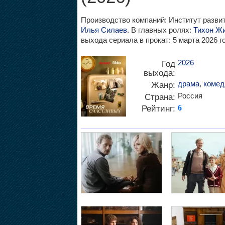
Производство компаний: Институт развит
Илья Силаев
. В главных ролях:
Тихон Ж
выхода сериала в прокат: 5 марта 2026 г
2026
Год
выхода:
драма
,
комед
Жанр:
Россия
Страна:
Рейтинг:
6