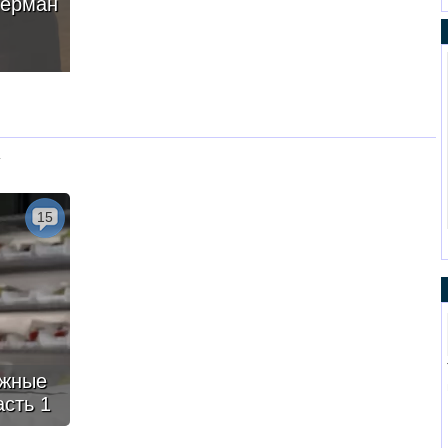
Лерман
у
15
ежные
асть 1