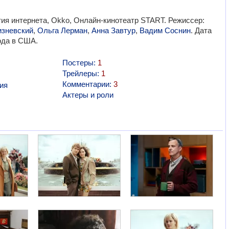
ия интернета, Okko, Онлайн-кинотеатр START. Режиссер:
изневский
,
Ольга Лерман
,
Анна Завтур
,
Вадим Соснин
. Дата
ода в США.
Постеры:
1
Трейлеры:
1
Комментарии:
3
ия
Актеры и роли