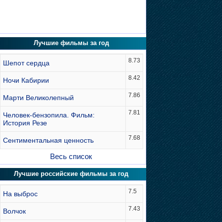
Лучшие фильмы за год
8.73
Шепот сердца
8.42
Ночи Кабирии
7.86
Марти Великолепный
7.81
Человек-бензопила. Фильм:
История Резе
7.68
Сентиментальная ценность
Весь список
Лучшие российские фильмы за год
7.5
На выброс
7.43
Волчок