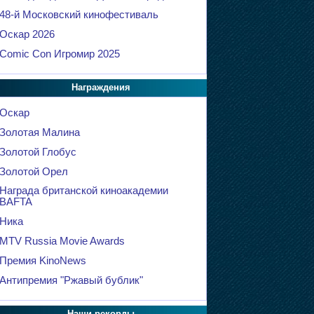
48-й Московский кинофестиваль
Оскар 2026
Comic Con Игромир 2025
Награждения
Оскар
Золотая Малина
Золотой Глобус
Золотой Орел
Награда британской киноакадемии
BAFTA
Ника
MTV Russia Movie Awards
Премия KinoNews
Антипремия "Ржавый бублик"
Наши рекорды