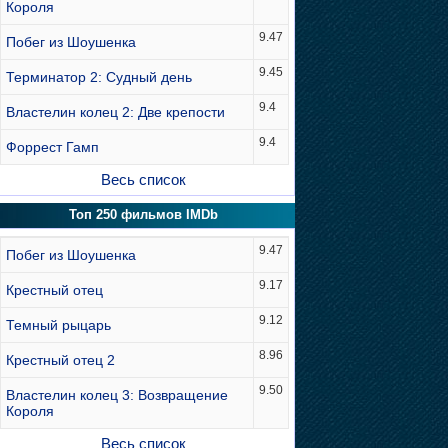
Короля
9.47
Побег из Шоушенка
9.45
Терминатор 2: Судный день
9.4
Властелин колец 2: Две крепости
9.4
Форрест Гамп
Весь список
Топ 250 фильмов IMDb
9.47
Побег из Шоушенка
9.17
Крестный отец
9.12
Темный рыцарь
8.96
Крестный отец 2
9.50
Властелин колец 3: Возвращение
Короля
Весь список