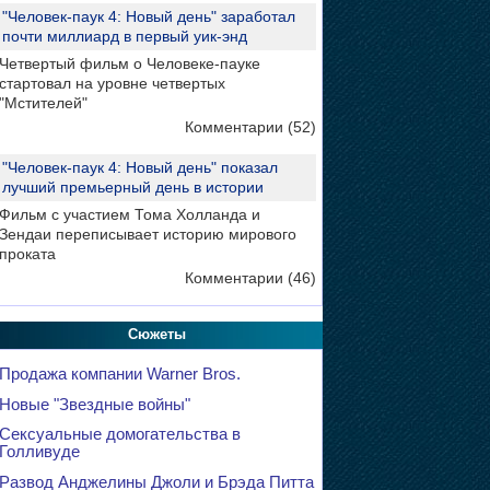
"Человек-паук 4: Новый день" заработал
почти миллиард в первый уик-энд
Четвертый фильм о Человеке-пауке
стартовал на уровне четвертых
"Мстителей"
Комментарии (52)
"Человек-паук 4: Новый день" показал
лучший премьерный день в истории
Фильм с участием Тома Холланда и
Зендаи переписывает историю мирового
проката
Комментарии (46)
Сюжеты
Продажа компании Warner Bros.
Новые "Звездные войны"
Сексуальные домогательства в
Голливуде
Развод Анджелины Джоли и Брэда Питта