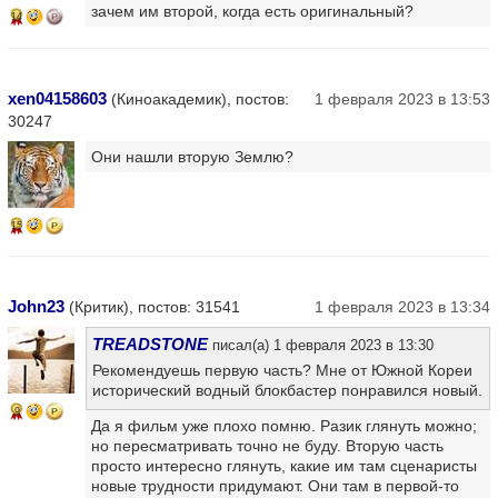
зачем им второй, когда есть оригинальный?
14
xen04158603
(Киноакадемик), постов:
1 февраля 2023 в 13:53
30247
Они нашли вторую Землю?
15
John23
(Критик), постов: 31541
1 февраля 2023 в 13:34
TREADSTONE
писал(а) 1 февраля 2023 в 13:30
Рекомендуешь первую часть? Мне от Южной Кореи
исторический водный блокбастер понравился новый.
9
Да я фильм уже плохо помню. Разик глянуть можно;
но пересматривать точно не буду. Вторую часть
просто интересно глянуть, какие им там сценаристы
новые трудности придумают. Они там в первой-то