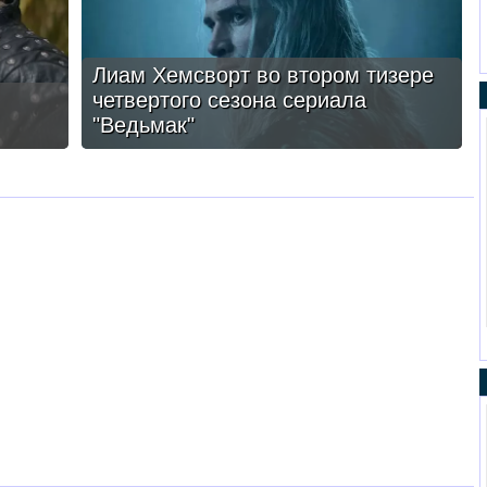
Лиам Хемсворт во втором тизере
четвертого сезона сериала
"Ведьмак"