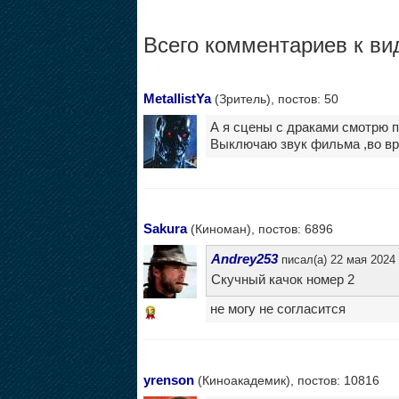
Всего комментариев к вид
MetallistYa
(Зритель), постов: 50
А я сцены с драками смотрю по
Выключаю звук фильма ,во вре
Sakura
(Киноман), постов: 6896
Andrey253
писал(а) 22 мая 2024 
Скучный качок номер 2
не могу не согласится
13
yrenson
(Киноакадемик), постов: 10816