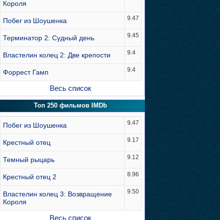
Короля
9.47
Побег из Шоушенка
9.45
Терминатор 2: Судный день
9.4
Властелин колец 2: Две крепости
9.4
Форрест Гамп
Весь список
Топ 250 фильмов IMDb
9.47
Побег из Шоушенка
9.17
Крестный отец
9.12
Темный рыцарь
8.96
Крестный отец 2
9.50
Властелин колец 3: Возвращение
Короля
Весь список