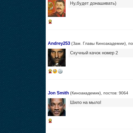
Ну,будет донашивать)
12
Andrey253
(Зам. Главы Киноакадемии), по
Скучный качок номер 2
12
Jon Smith
(Киноакадемик), постов: 9064
Шило на мыло!
13