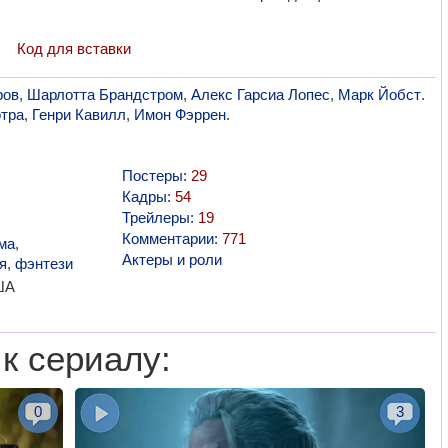
Код для вставки
ров
,
Шарлотта Брандстром
,
Алекс Гарсиа Лопес
,
Марк Йобст
.
тра
,
Генри Кавилл
,
Имон Фэррен
.
Постеры:
29
Кадры:
54
Трейлеры:
19
Комментарии:
771
ма
,
Актеры и роли
я
,
фэнтези
ША
к сериалу:
0
3