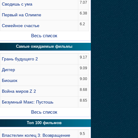
7.07
Сводишь с ума
6.38
Первый на Олимпе
6.2
Семейное счастье
Весь список
Самые ожидаемые фильмы
9.17
Грань будущего 2
9.09
Диггер
9.00
Биошок
8.68
Война миров Z 2
8.65
Безумный Макс: Пустошь
Весь список
Топ 100 фильмов
9.5
Властелин колец 3: Возвращение