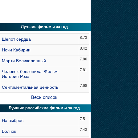
Лучшие фильмы за год
8.73
Шепот сердца
8.42
Ночи Кабирии
7.86
Марти Великолепный
7.81
Человек-бензопила. Фильм:
История Резе
7.68
Сентиментальная ценность
Весь список
Лучшие российские фильмы за год
7.5
На выброс
7.43
Волчок