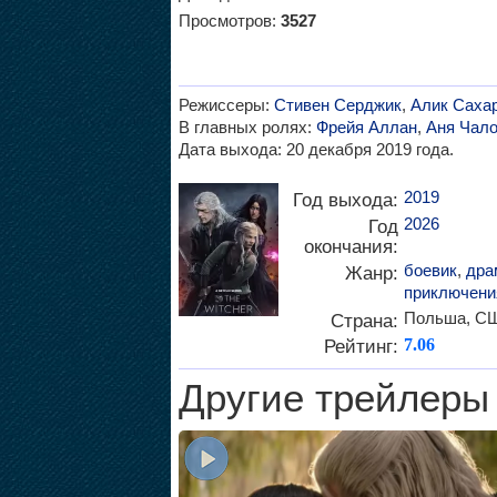
Просмотров:
3527
Режиссеры:
Стивен Серджик
,
Алик Саха
В главных ролях:
Фрейя Аллан
,
Аня Чало
Дата выхода: 20 декабря 2019 года.
2019
Год выхода:
2026
Год
окончания:
боевик
,
дра
Жанр:
приключени
Польша, С
Страна:
Рейтинг:
7.06
Другие трейлеры 