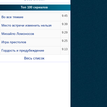
Топ 100 сериалов
9.45
Во все тяжкие
9.39
Место встречи изменить нельзя
9.29
Михайло Ломоносов
9.25
Игра престолов
9.13
Гордость и предубеждение
Весь список