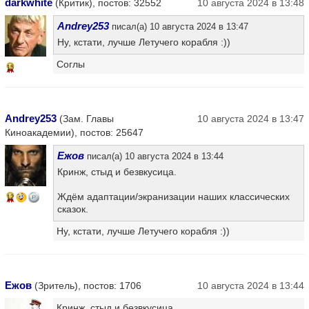
darkwhite
(Критик), постов: 32552
10 августа 2024 в 13:48
Andrey253
писал(а) 10 августа 2024 в 13:47
Ну, кстати, лучше Летучего корабля :))
Соглы
15
Andrey253
(Зам. Главы
10 августа 2024 в 13:47
Киноакадемии), постов: 25647
Ежов
писал(а) 10 августа 2024 в 13:44
Кринж, стыд и безвкусица.
Ждём адаптации/экранизации наших классических
12
сказок.
Ну, кстати, лучше Летучего корабля :))
Ежов
(Зритель), постов: 1706
10 августа 2024 в 13:44
Кринж, стыд и безвкусица.