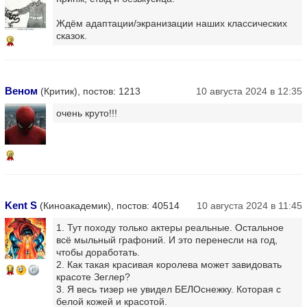
Ждём адаптации/экранизации наших классических
сказок.
2
Веном
(Критик), постов: 1213
10 августа 2024 в 12:35
очень круто!!!
8
Kent S
(Киноакадемик), постов: 40514
10 августа 2024 в 11:45
1. Тут походу только актеры реальные. Остальное
всё мыльный графоний. И это перенесли на год,
чтобы доработать.
2. Как такая красивая королева может завидовать
14
красоте Зеглер?
3. Я весь тизер не увидел БЕЛОснежку. Которая с
белой кожей и красотой.