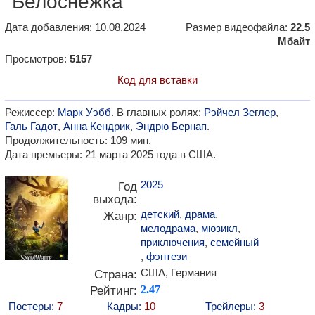
"Белоснежка"
Дата добавления: 10.08.2024
Размер видеофайла:
22.5
Мбайт
Просмотров:
5157
Код для вставки
Режиссер:
Марк Уэбб
. В главных ролях:
Рэйчел Зеглер
,
Галь Гадот
,
Анна Кендрик
,
Эндрю Бернап
.
Продолжительность: 109 мин.
Дата премьеры: 21 марта 2025 года в США.
2025
Год
выхода:
детский
,
драма
,
Жанр:
мелодрама
,
мюзикл
,
приключения
,
семейный
,
фэнтези
США, Германия
Страна:
Рейтинг:
2.47
Постеры:
7
Кадры:
10
Трейлеры:
3