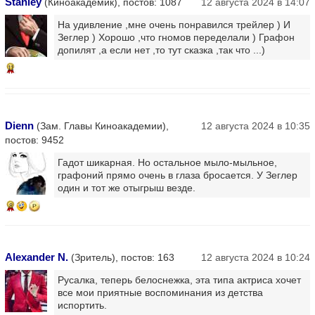
Stanley
(Киноакадемик), постов: 1087
12 августа 2024 в 14:07
На удивление ,мне очень понравился трейлер ) И
Зеглер ) Хорошо ,что гномов переделали ) Графон
допилят ,а если нет ,то тут сказка ,так что ...)
11
Dienn
(Зам. Главы Киноакадемии),
12 августа 2024 в 10:35
постов: 9452
Гадот шикарная. Но остальное мыло-мыльное,
графоний прямо очень в глаза бросается. У Зеглер
один и тот же отыгрыш везде.
8
Alexander N.
(Зритель), постов: 163
12 августа 2024 в 10:24
Русалка, теперь белоснежка, эта типа актриса хочет
все мои приятные воспоминания из детства
испортить.