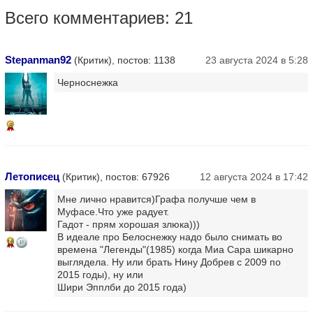
Всего комментариев: 21
Stepanman92
(Критик), постов: 1138
23 августа 2024 в 5:28
Черноснежка
8
Летописец
(Критик), постов: 67926
12 августа 2024 в 17:42
Мне лично нравится)Графа получше чем в
Муфасе.Что уже радует.
Гадот - прям хорошая злюка)))
В идеале про Белоснежку надо было снимать во
16
времена "Легенды"(1985) когда Миа Сара шикарно
выглядела. Ну или брать Нину Добрев с 2009 по
2015 годы), ну или
Шири Эпплби до 2015 года)