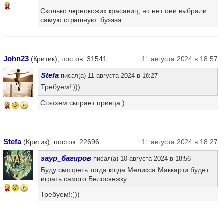
11
Сколько чернокожих красавиц, но нет они выбрали
самую страшную. буээээ
John23
(Критик), постов: 31541
11 августа 2024 в 18:57
Stefa
писал(а) 11 августа 2024 в 18:27
Требуем!:)))
Стэтхем сыграет принца:)
9
Stefa
(Критик), постов: 22696
11 августа 2024 в 18:27
заур_багиров
писал(а) 10 августа 2024 в 18:56
Буду смотреть тогда когда Мелисса Маккарти будет
играть самого Белоснежку
13
Требуем!:)))