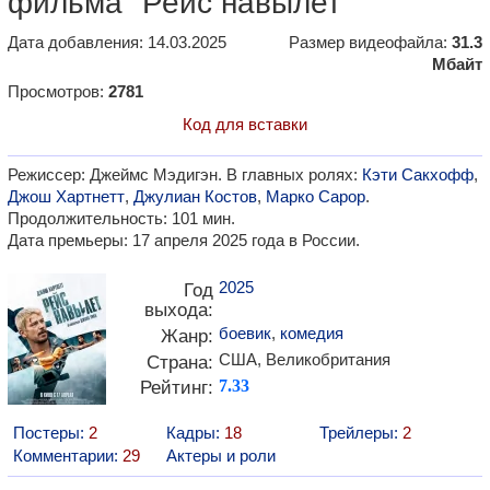
фильма "Рейс навылет"
Дата добавления: 14.03.2025
Размер видеофайла:
31.3
Мбайт
Просмотров:
2781
Код для вставки
Режиссер: Джеймс Мэдигэн. В главных ролях:
Кэти Сакхофф
,
Джош Хартнетт
,
Джулиан Костов
,
Марко Сарор
.
Продолжительность: 101 мин.
Дата премьеры: 17 апреля 2025 года в России.
2025
Год
выхода:
боевик
,
комедия
Жанр:
США, Великобритания
Страна:
Рейтинг:
7.33
Постеры:
2
Кадры:
18
Трейлеры:
2
Комментарии:
29
Актеры и роли