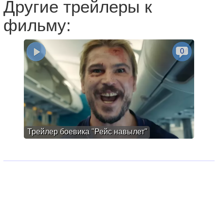
Другие трейлеры к
фильму:
0
Трейлер боевика "Рейс навылет"