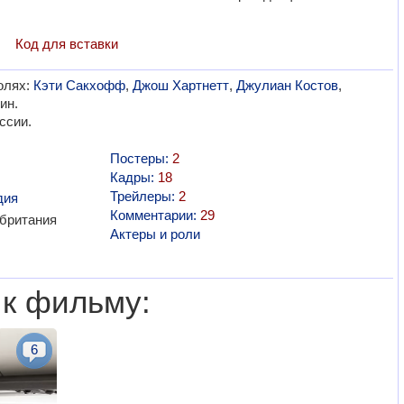
Код для вставки
олях:
Кэти Сакхофф
,
Джош Хартнетт
,
Джулиан Костов
,
ин.
ссии.
Постеры:
2
Кадры:
18
Трейлеры:
2
дия
Комментарии:
29
британия
Актеры и роли
 к фильму:
6