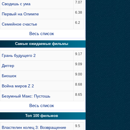
7.07
Сводишь с ума
6.38
Первый на Олимпе
6.2
Семейное счастье
Весь список
Самые ожидаемые фильмы
9.17
Грань будущего 2
9.09
Диггер
9.00
Биошок
8.68
Война миров Z 2
8.65
Безумный Макс: Пустошь
Весь список
Топ 100 фильмов
9.5
Властелин колец 3: Возвращение