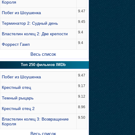
Короля
9.47
Побег из Шоушенка
9.45
Терминатор 2: Судный день
9.4
Властелин колец 2: Две крепости
9.4
Форрест Гамп
Весь список
Топ 250 фильмов IMDb
9.47
Побег из Шоушенка
9.17
Крестный отец
9.12
Темный рыцарь
8.96
Крестный отец 2
9.50
Властелин колец 3: Возвращение
Короля
Весь список