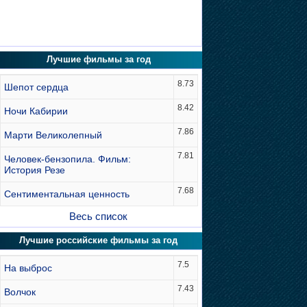
Лучшие фильмы за год
8.73
Шепот сердца
8.42
Ночи Кабирии
7.86
Марти Великолепный
7.81
Человек-бензопила. Фильм:
История Резе
7.68
Сентиментальная ценность
Весь список
Лучшие российские фильмы за год
7.5
На выброс
7.43
Волчок