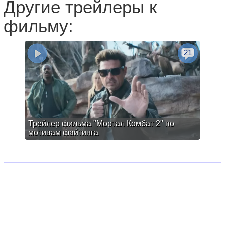
Другие трейлеры к
фильму:
21
Трейлер фильма "Мортал Комбат 2" по
мотивам файтинга