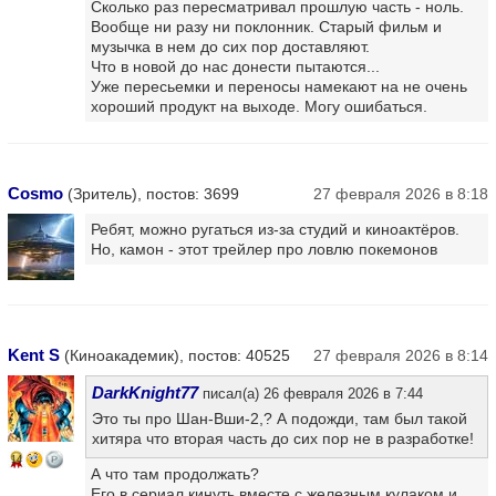
Сколько раз пересматривал прошлую часть - ноль.
Вообще ни разу ни поклонник. Старый фильм и
музычка в нем до сих пор доставляют.
Что в новой до нас донести пытаются...
Уже пересьемки и переносы намекают на не очень
хороший продукт на выходе. Могу ошибаться.
Cosmo
(Зритель), постов: 3699
27 февраля 2026 в 8:18
Ребят, можно ругаться из-за студий и киноактёров.
Но, камон - этот трейлер про ловлю покемонов
Kent S
(Киноакадемик), постов: 40525
27 февраля 2026 в 8:14
DarkKnight77
писал(а) 26 февраля 2026 в 7:44
Это ты про Шан-Вши-2,? А подожди, там был такой
хитяра что вторая часть до сих пор не в разработке!
14
А что там продолжать?
Его в сериал кинуть вместе с железным кулаком и