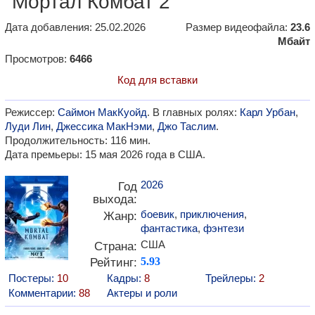
"Мортал Комбат 2"
Дата добавления: 25.02.2026
Размер видеофайла:
23.6
Мбайт
Просмотров:
6466
Код для вставки
Режиссер:
Саймон МакКуойд
. В главных ролях:
Карл Урбан
,
Луди Лин
,
Джессика МакНэми
,
Джо Таслим
.
Продолжительность: 116 мин.
Дата премьеры: 15 мая 2026 года в США.
2026
Год
выхода:
боевик
,
приключения
,
Жанр:
фантастика
,
фэнтези
США
Страна:
Рейтинг:
5.93
Постеры:
10
Кадры:
8
Трейлеры:
2
Комментарии:
88
Актеры и роли