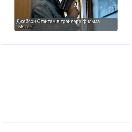
Джейсон Стэйтем в трейлере фильма
"Мятеж"