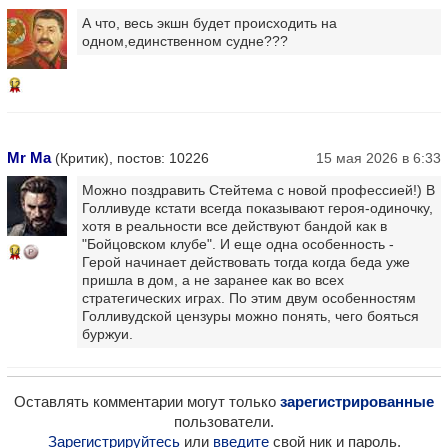
А что, весь экшн будет происходить на
одном,единственном судне???
12
Mr Ma
(Критик), постов: 10226
15 мая 2026 в 6:33
Можно поздравить Стейтема с новой профессией!) В
Голливуде кстати всегда показывают героя-одиночку,
хотя в реальности все действуют бандой как в
"Бойцовском клубе". И еще одна особенность -
14
Герой начинает действовать тогда когда беда уже
пришла в дом, а не заранее как во всех
стратегических играх. По этим двум особенностям
Голливудской цензуры можно понять, чего бояться
буржуи.
Оставлять комментарии могут только
зарегистрированные
пользователи.
Зарегистрируйтесь
или
введите
свой ник и пароль.