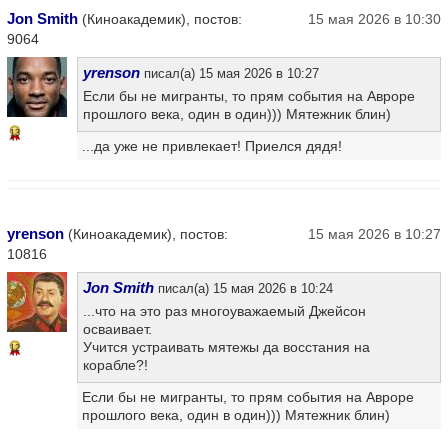
Jon Smith
(Киноакадемик), постов:
15 мая 2026 в 10:30
9064
yrenson
писал(а) 15 мая 2026 в 10:27
Если бы не мигранты, то прям события на Авроре
прошлого века, один в один))) Мятежник блин)
13
...да уже не привлекает! Приелся дядя!
yrenson
(Киноакадемик), постов:
15 мая 2026 в 10:27
10816
Jon Smith
писал(а) 15 мая 2026 в 10:24
...что на это раз многоуважаемый Джейсон
осваивает.
Учится устраивать мятежы да восстания на
12
корабле?!
Если бы не мигранты, то прям события на Авроре
прошлого века, один в один))) Мятежник блин)