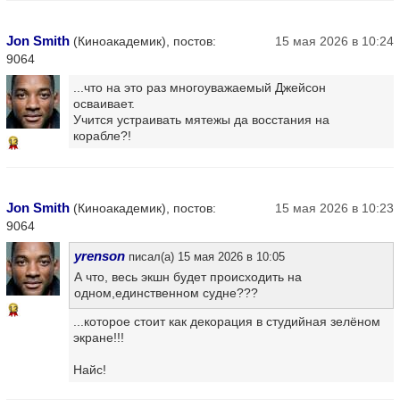
Jon Smith
(Киноакадемик), постов:
15 мая 2026 в 10:24
9064
...что на это раз многоуважаемый Джейсон
осваивает.
Учится устраивать мятежы да восстания на
корабле?!
13
Jon Smith
(Киноакадемик), постов:
15 мая 2026 в 10:23
9064
yrenson
писал(а) 15 мая 2026 в 10:05
А что, весь экшн будет происходить на
одном,единственном судне???
13
...которое стоит как декорация в студийная зелёном
экране!!!
Найс!