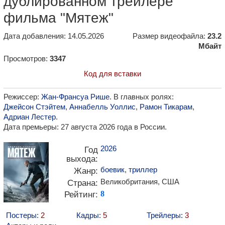
дублированном трейлере
фильма "Мятеж"
Дата добавления: 14.05.2026
Размер видеофайла:
23.2
Мбайт
Просмотров:
3347
Код для вставки
Режиссер:
Жан-Франсуа Рише
. В главных ролях:
Джейсон Стэйтем
,
Аннабелль Уоллис
,
Рамон Тикарам
,
Адриан Лестер
.
Дата премьеры: 27 августа 2026 года в России.
2026
Год
выхода:
боевик
,
триллер
Жанр:
Великобритания, США
Страна:
Рейтинг:
8
Постеры:
2
Кадры:
5
Трейлеры:
3