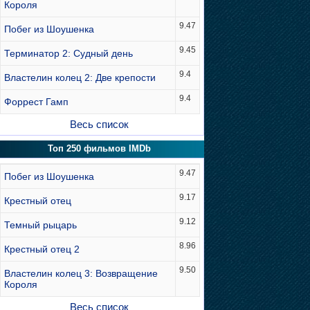
Короля
9.47
Побег из Шоушенка
9.45
Терминатор 2: Судный день
9.4
Властелин колец 2: Две крепости
9.4
Форрест Гамп
Весь список
Топ 250 фильмов IMDb
9.47
Побег из Шоушенка
9.17
Крестный отец
9.12
Темный рыцарь
8.96
Крестный отец 2
9.50
Властелин колец 3: Возвращение
Короля
Весь список