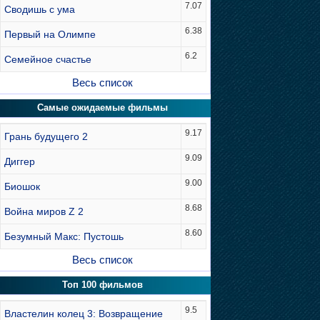
7.07
Сводишь с ума
6.38
Первый на Олимпе
6.2
Семейное счастье
Весь список
Самые ожидаемые фильмы
9.17
Грань будущего 2
9.09
Диггер
9.00
Биошок
8.68
Война миров Z 2
8.60
Безумный Макс: Пустошь
Весь список
Топ 100 фильмов
9.5
Властелин колец 3: Возвращение