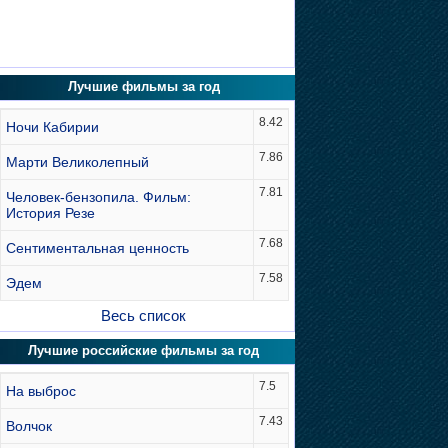
Лучшие фильмы за год
8.42
Ночи Кабирии
7.86
Марти Великолепный
7.81
Человек-бензопила. Фильм:
История Резе
7.68
Сентиментальная ценность
7.58
Эдем
Весь список
Лучшие российские фильмы за год
7.5
На выброс
7.43
Волчок