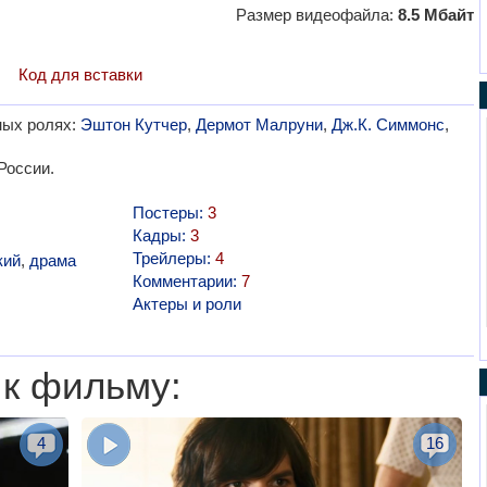
Размер видеофайла:
8.5 Мбайт
Код для вставки
вных ролях:
Эштон Кутчер
,
Дермот Малруни
,
Дж.К. Симмонс
,
России.
Постеры:
3
Кадры:
3
Трейлеры:
4
кий
,
драма
Комментарии:
7
Актеры и роли
 к фильму:
4
16