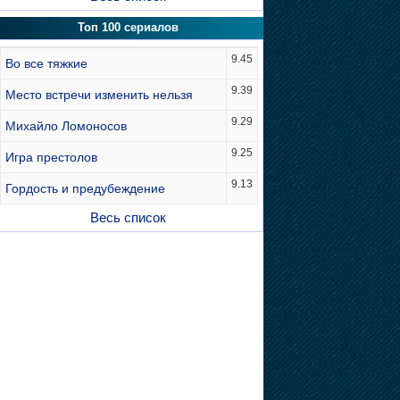
Топ 100 сериалов
9.45
Во все тяжкие
9.39
Место встречи изменить нельзя
9.29
Михайло Ломоносов
9.25
Игра престолов
9.13
Гордость и предубеждение
Весь список