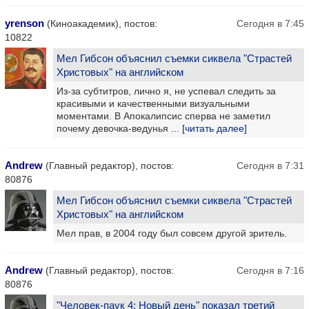
yrenson
(Киноакадемик), постов:
Сегодня в 7:45
10822
Мел Гибсон объяснил съемки сиквела "Страстей
Христовых" на английском
Из-за субтитров, лично я, не успевал следить за
красивыми и качественными визуальными
моментами. В Апокалипсис сперва не заметил
почему девочка-ведунья ...
[читать далее]
Andrew
(Главный редактор), постов:
Сегодня в 7:31
80876
Мел Гибсон объяснил съемки сиквела "Страстей
Христовых" на английском
Мел прав, в 2004 году был совсем другой зритель.
Andrew
(Главный редактор), постов:
Сегодня в 7:16
80876
"Человек-паук 4: Новый день" показал третий