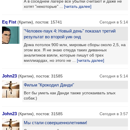
А в соседнем лагере все убытки считают и даже не
хотят "некоторые" ...
[читать далее]
Eq Fist
(Критик), постов: 15741
Сегодня в 5:14
"Человек-паук 4: Новый день" показал третий
результат во второй уик-энд
Дома потолок 900 млн, мировые сборы около 2,5, на
этом все. Я не знаю откуда таких диванных
аналитиков взяли, которые пишут об трех
миллиардах, но этого не ...
[читать далее]
John23
(Критик), постов: 31585
Сегодня в 5:14
Фильм "Крокодил Данди"
Вот бы уметь как Данди также успокаивать злых
собак:)
John23
(Критик), постов: 31585
Сегодня в 3:57
Мы стали совершеннолетними!