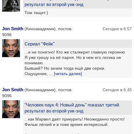
результат во второй уик-энд
Том тащит:)
Jon Smith
(Киноакадемик), постов:
Сегодня в 6:57
9096
Сериал "Фейк"
...и не понятно! Кто же сталкерит главную героиню
Я уже грешу на её парня. Но в чем его логика не
понимаю.
Бывший? Но зачем тогда ещё две серии.
Ощущение, ...
[читать далее]
Jon Smith
(Киноакадемик), постов:
Сегодня в 6:45
9096
"Человек-паук 4: Новый день" показал третий
результат во второй уик-энд
...как Марвел даёт прикурить! Неожиданно просто!
Фильм лёгкий и в тоже время интересный.