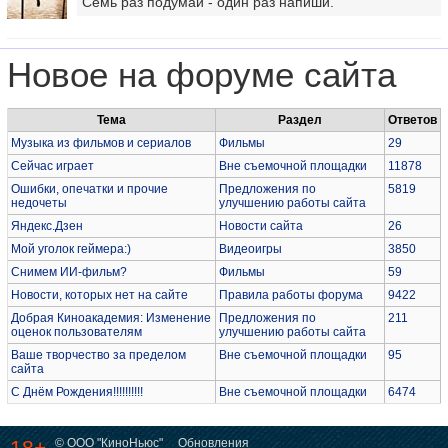
Семь раз подумай - один раз напиши.
Новое на форуме сайта
Тема
Раздел
Ответов
Музыка из фильмов и сериалов
Фильмы
29
Сейчас играет
Вне съемочной площадки
11878
Ошибки, опечатки и прочие
Предложения по
5819
недочеты
улучшению работы сайта
Яндекс.Дзен
Новости сайта
26
Мой уголок геймера:)
Видеоигры
3850
Снимем ИИ-фильм?
Фильмы
59
Новости, которых нет на сайте
Правила работы форума
9422
Добрая Киноакадемия: Изменение
Предложения по
211
оценок пользователям
улучшению работы сайта
Ваше творчество за пределом
Вне съемочной площадки
95
сайта
С Днём Рождения!!!!!!!!!!
Вне съемочной площадки
6474
18+
© ООО "КиноНьюс"
Обновления