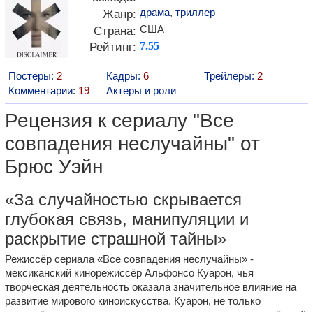
драма
,
триллер
Жанр:
США
Страна:
Рейтинг:
7.55
Постеры:
2
Кадры:
6
Трейлеры:
2
Комментарии:
19
Актеры и роли
Рецензия к сериалу "Все
совпадения неслучайны" от
Брюс Уэйн
«За случайностью скрывается
глубокая связь, манипуляции и
раскрытие страшной тайны»
Режиссёр сериала «Все совпадения неслучайны» -
мексиканский кинорежиссёр Альфонсо Куарон, чья
творческая деятельность оказала значительное влияние на
развитие мирового киноискусства. Куарон, не только