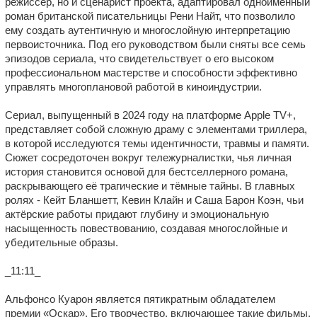
режиссёр, но и сценарист проекта, адаптировал одноимённый
роман британской писательницы Рени Найт, что позволило
ему создать аутентичную и многослойную интерпретацию
первоисточника. Под его руководством были сняты все семь
эпизодов сериала, что свидетельствует о его высоком
профессиональном мастерстве и способности эффективно
управлять многоплановой работой в киноиндустрии.
Сериал, выпущенный в 2024 году на платформе Apple TV+,
представляет собой сложную драму с элементами триллера,
в которой исследуются темы идентичности, травмы и памяти.
Сюжет сосредоточен вокруг тележурналистки, чья личная
история становится основой для бестселлерного романа,
раскрывающего её трагические и тёмные тайны. В главных
ролях - Кейт Бланшетт, Кевин Клайн и Саша Барон Коэн, чьи
актёрские работы придают глубину и эмоциональную
насыщенность повествованию, создавая многослойные и
убедительные образы.
_11:11_
Альфонсо Куарон является пятикратным обладателем
премии «Оскар». Его творчество, включающее такие фильмы,