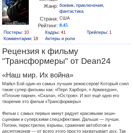
боевик
,
приключения
,
Жанр:
фантастика
США
Страна:
Рейтинг:
8.45
Постеры:
10
Кадры:
41
Трейлеры:
1
Комментарии:
18
Актеры и роли
Рецензия к фильму
"Трансформеры" от Dean24
«Наш мир. Их война»
Майкл Бэй один из самых лучших режиссеров! Который снял
такие супер фильмы как: «Перл Харбор», « Армагедон»,
«Плохие парни», «Скала», «Остров». И вот ещё одно его
творение это фильм «Трансформеры»
Фильм с самых первых минут радует красивыми экшн-
сценами и суперскими спецэфектами. Дальше — лучше.
Погони, перестрелки, взрывы, сражения автоботов и
десептиконов — от всего этого просто захватывает дух. Так