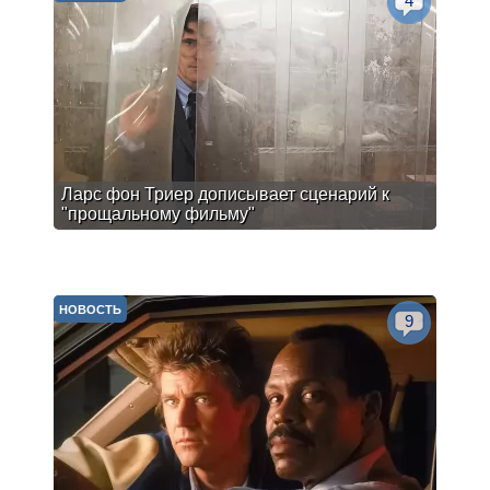
4
Ларс фон Триер дописывает сценарий к
"прощальному фильму"
НОВОСТЬ
9