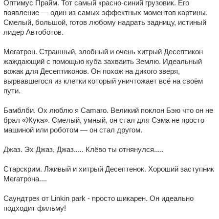
Оптимус Прайм. Тот самый красно-синий грузовик. Его
появление — один из самых эффектных моментов картины.
Смелый, большой, готов любому надрать задницу, истиный
лидер Автоботов.
Мегатрон. Страшный, злобный и очень хитрый Десептикон
жаждающий с помощью куба захваить Землю. Идеальный
вожак для Десептиконов. Он похож на дикого зверя,
вырвавшегося из клетки который уничтожает всё на своём
пути.
Бамблби. Ох люблю я Camaro. Великий поклон Бэю что он не
брал «Жука». Смелый, умный, он стал для Сэма не просто
машиной или роботом — он стал другом.
Джаз. Эх Джаз, Джаз..... Клёво ты отнянулся.....
Старскрим. Лживый и хитрый Десептенок. Хороший заступник
Мегатрона....
Саундтрек от Linkin park - просто шикарен. Он идеально
подходит фильму!