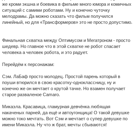
же кроми экшна и боевика в фильме много юмора и комичных
ситуаций с самими роботами. Ну и конечно чуточку
мелодрамы. Да можно сказать что фильм получился
линейный, но для «Трансформеров» это не просто допустимо.
Финальная схватка между Оптимусом и Мегатроном - просто
шедевр. Но главное что в этой схватке не робот спасает
человека а человек робота, и это радует.
Перейдём к персонажам:
Сэм. ЛаБаф просто молодец. Простой парень который в
поуши втюрился в свою красотку-одноклассницу, ну и
конечно же он мечтает о крутой тачке. Но взамен получает
старое разваленое Camaro.
Микаэла. Красавица, гламурная девчёнка любящая
накаченых парней, да ещё и автоугонщица! О такой девушке
можно токо мечтать. Вот Сэм и мечтает о супер девушке по
имени Микаэла. Ну что ж брат, мечты сбываются!