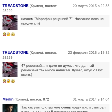
TREADSTONE
(Критик), постов:
20 марта 2015 в 22:38
25229
начнем "Марафон рецензий 7". Название пока не
придумал))
13
TREADSTONE
(Критик), постов:
23 февраля 2015 в 19:32
25229
47 рецензий... я даже не думал, что данный
рецензент так много написал. Думал, штук 20 тут
всего.)
13
Merlin
(Критик), постов: 872
31 марта 2014 в 14:04
Так как этот фильм мне очень нравится, и смотрел
я его не один раз.В рецензии все кратко