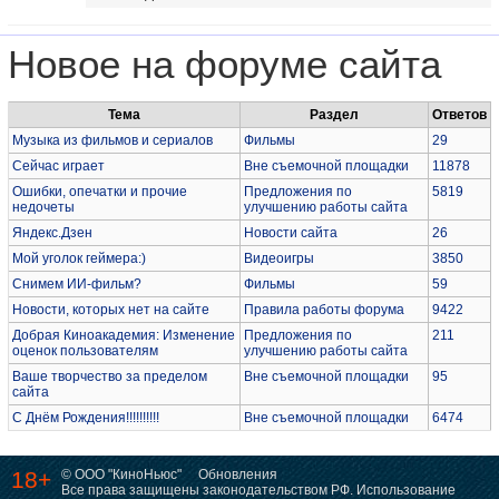
Новое на форуме сайта
Тема
Раздел
Ответов
Музыка из фильмов и сериалов
Фильмы
29
Сейчас играет
Вне съемочной площадки
11878
Ошибки, опечатки и прочие
Предложения по
5819
недочеты
улучшению работы сайта
Яндекс.Дзен
Новости сайта
26
Мой уголок геймера:)
Видеоигры
3850
Снимем ИИ-фильм?
Фильмы
59
Новости, которых нет на сайте
Правила работы форума
9422
Добрая Киноакадемия: Изменение
Предложения по
211
оценок пользователям
улучшению работы сайта
Ваше творчество за пределом
Вне съемочной площадки
95
сайта
С Днём Рождения!!!!!!!!!!
Вне съемочной площадки
6474
18+
© ООО "КиноНьюс"
Обновления
Все права защищены законодательством РФ. Использование