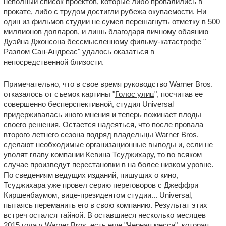
неполный список проектов, которые либо провалились в
прокате, либо с трудом достигли рубежа окупаемости. Ни
один из фильмов студии не сумел перешагнуть отметку в 500
миллионов долларов, и лишь благодаря личному обаянию
Дуэйна Джонсона
бессмысленному фильму-катастрофе "
Разлом Сан-Андреас
" удалось оказаться в
непосредственной близости.
Примечательно, что в свое время руководство Warner Bros.
отказалось от съемок картины "
Голос улиц
", посчитав ее
совершенно бесперспективной, студия Universal
придерживалась иного мнения и теперь пожинает плоды
своего решения. Остается надеяться, что после провала
второго летнего сезона подряд владельцы Warner Bros.
сделают необходимые организационные выводы и, если не
уволят главу компании Кевина Тсуджихару, то во всяком
случае произведут перестановки в на более низком уровне.
По сведениям ведущих изданий, пишущих о кино,
Тсуджихара уже провел серию переговоров с Джеффри
Киршенбаумом, вице-президентом студии... Universal,
пытаясь переманить его в свою компанию. Результат этих
встреч остался тайной. В оставшиеся несколько месяцев
2015 года у Warner Bros. есть еще "
Черная месса
", которая