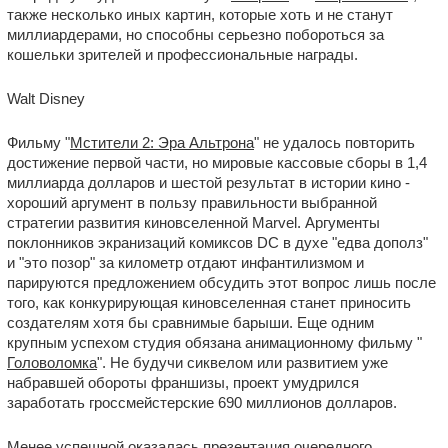
также несколько иных картин, которые хоть и не станут
миллиардерами, но способны серьезно побороться за
кошельки зрителей и профессиональные награды.
Walt Disney
Фильму "
Мстители 2: Эра Альтрона
" не удалось повторить
достижение первой части, но мировые кассовые сборы в 1,4
миллиарда долларов и шестой результат в истории кино -
хороший аргумент в пользу правильности выбранной
стратегии развития киновселенной Marvel. Аргументы
поклонников экранизаций комиксов DC в духе "едва дополз"
и "это позор" за километр отдают инфантилизмом и
парируются предложением обсудить этот вопрос лишь после
того, как конкурирующая киновселенная станет приносить
создателям хотя бы сравнимые барыши. Еще одним
крупным успехом студия обязана анимационному фильму "
Головоломка
". Не будучи сиквелом или развитием уже
набравшей обороты франшизы, проект умудрился
заработать гроссмейстерские 690 миллионов долларов.
Менее успешной оказалась презентация очередного