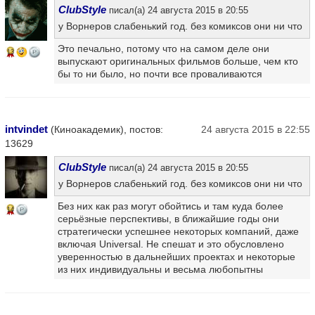
ClubStyle
писал(а) 24 августа 2015 в 20:55
у Ворнеров слабенький год. без комиксов они ни что
Это печально, потому что на самом деле они
13
выпускают оригинальных фильмов больше, чем кто
бы то ни было, но почти все проваливаются
intvindet
(Киноакадемик), постов:
24 августа 2015 в 22:55
13629
ClubStyle
писал(а) 24 августа 2015 в 20:55
у Ворнеров слабенький год. без комиксов они ни что
Без них как раз могут обойтись и там куда более
14
серьёзные перспективы, в ближайшие годы они
стратегически успешнее некоторых компаний, даже
включая Universal. Не спешат и это обусловлено
уверенностью в дальнейших проектах и некоторые
из них индивидуальны и весьма любопытны