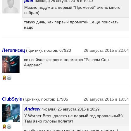
piter
писал(а) 25 августа 2015 в 19:40
Можно подумать первый "Прометей" очень много
собрал)
такую дичь, как первый прометей...еще поискать
надо
Летописец
(Критик), постов: 67920
26 августа 2015 в 22:04
вот сейчас как раз и посмотрю "Разлом Сан-
Андреас"
16
ClubStyle
(Критик), постов: 17905
26 августа 2015 в 19:54
Andrew
писал(а) 25 августа 2015 в 10:29
У Warner Bros. далеко не первый год провальный:)
Там явно головы полетят
15
шлейф из голов уже много лет за ними тянется:)