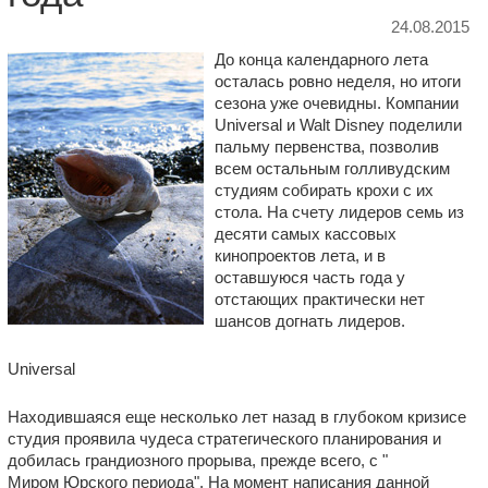
24.08.2015
До конца календарного лета
осталась ровно неделя, но итоги
сезона уже очевидны. Компании
Universal и Walt Disney поделили
пальму первенства, позволив
всем остальным голливудским
студиям собирать крохи с их
стола. На счету лидеров семь из
десяти самых кассовых
кинопроектов лета, и в
оставшуюся часть года у
отстающих практически нет
шансов догнать лидеров.
Universal
Находившаяся еще несколько лет назад в глубоком кризисе
студия проявила чудеса стратегического планирования и
добилась грандиозного прорыва, прежде всего, с "
Миром Юрского периода
". На момент написания данной