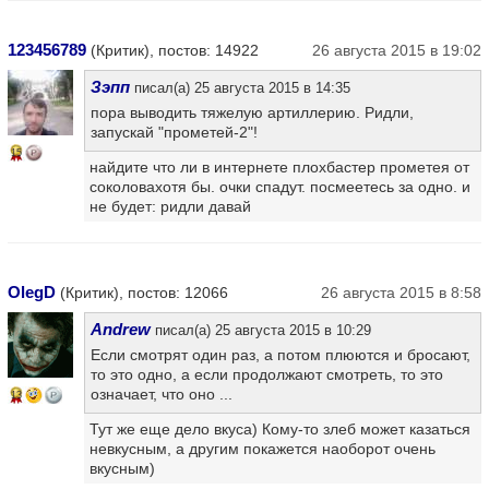
123456789
(Критик), постов: 14922
26 августа 2015 в 19:02
Зэпп
писал(а) 25 августа 2015 в 14:35
пора выводить тяжелую артиллерию. Ридли,
запускай "прометей-2"!
15
найдите что ли в интернете плохбастер прометея от
соколовахотя бы. очки спадут. посмеетесь за одно. и
не будет: ридли давай
OlegD
(Критик), постов: 12066
26 августа 2015 в 8:58
Andrew
писал(а) 25 августа 2015 в 10:29
Если смотрят один раз, а потом плюются и бросают,
то это одно, а если продолжают смотреть, то это
означает, что оно ...
13
Тут же еще дело вкуса) Кому-то злеб может казаться
невкусным, а другим покажется наоборот очень
вкусным)