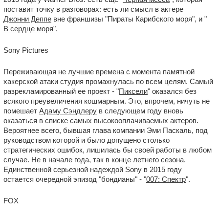
поставит точку в разговорах: есть ли смысл в актере
Джонни Деппе
вне франшизы "Пираты Карибского моря", и "
В сердце моря
".
Sony Pictures
Переживающая не лучшие времена с момента памятной
хакерской атаки студия промахнулась по всем целям. Самый
разрекламированный ее проект - "
Пиксели
" оказался без
всякого преувеличения кошмарным. Это, впрочем, ничуть не
помешает
Адаму Сэндлеру
в следующем году вновь
оказаться в списке самых высокооплачиваемых актеров.
Вероятнее всего, бывшая глава компании Эми Паскаль, под
руководством которой и было допущено столько
стратегических ошибок, лишилась бы своей работы в любом
случае. Не в начале года, так в конце летнего сезона.
Единственной серьезной надеждой Sony в 2015 году
остается очередной эпизод "бондианы" - "
007: Спектр
".
FOX