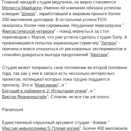
Главной звездой студии медленно, но верно становится
Мелисса МакКарти
, Именно ей компания обязана успехом
комедии "
Шпион
", заработавшей в мировом прокате более
200 миллионов долларов. В остальном успехи FOX
оказались более чем скромными. Неудачная перезагрузка "
Фантастической четверки
" - повод вернуться за стол
переговоров с Marvel, что уже успела сделать студия Sony. А
провалившаяся попытка экранизации серии игр "
Хитмэн
" -
причина и вовсе отказаться от рискованных экспериментов и
спокойно дождаться выхода продолжений "
Аватара
".
Студия может поправить свое положение во второй половине
года, так как у нее в запасе есть несколько интересных
проектов, потенциал которых пока трудно поддается
прогнозу. Это и "
Марсианин
", и "
Бегущий в лабиринте 2: Испытания огнем
", и "
Виктор Франкенштейн
". Словом, не все так уж плохо.
Paramount
Единственный серьезный аргумент студии - боевик "
Миссия невыполнима 5: Племя изгоев
". Более 400 миллионов