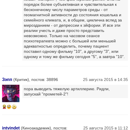
порядок более субъективная и чувствительная к
бесконечному числу параметров среды - от
геомагнитной активности до состояния кошелька и
семейного климата, и, в общем, циклична вслед за
мирозданием - от депрессии к эйфории. И все эти
реалии учесть и даже просто представить
невозможно. Только на часовом сеансе
психотерапевта можно с большей или меньшей
адекватностью определить, почему пациент
поставил одному фильму "10", а другому "3", или
одному и тому же фильму сегодня "5", а завтра "10".
Зэпп
(Критик), постов: 38896
25 августа 2015 в 14:35
пора выводить тяжелую артиллерию. Ридли,
запускай "прометей-2"!
16
intvindet
(Киноакадемик), постов:
25 августа 2015 в 11:12