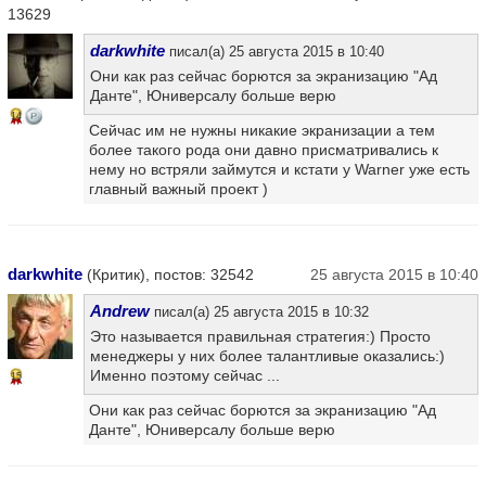
13629
darkwhite
писал(а) 25 августа 2015 в 10:40
Они как раз сейчас борются за экранизацию "Ад
Данте", Юниверсалу больше верю
14
Сейчас им не нужны никакие экранизации а тем
более такого рода они давно присматривались к
нему но встряли займутся и кстати у Warner уже есть
главный важный проект )
darkwhite
(Критик), постов: 32542
25 августа 2015 в 10:40
Andrew
писал(а) 25 августа 2015 в 10:32
Это называется правильная стратегия:) Просто
менеджеры у них более талантливые оказались:)
Именно поэтому сейчас ...
15
Они как раз сейчас борются за экранизацию "Ад
Данте", Юниверсалу больше верю