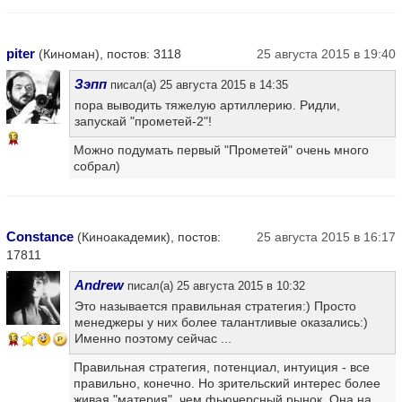
piter
(Киноман), постов: 3118
25 августа 2015 в 19:40
Зэпп
писал(а) 25 августа 2015 в 14:35
пора выводить тяжелую артиллерию. Ридли,
запускай "прометей-2"!
13
Можно подумать первый "Прометей" очень много
собрал)
Constance
(Киноакадемик), постов:
25 августа 2015 в 16:17
17811
Andrew
писал(а) 25 августа 2015 в 10:32
Это называется правильная стратегия:) Просто
менеджеры у них более талантливые оказались:)
Именно поэтому сейчас ...
13
Правильная стратегия, потенциал, интуиция - все
правильно, конечно. Но зрительский интерес более
живая "материя", чем фьючерсный рынок. Она на