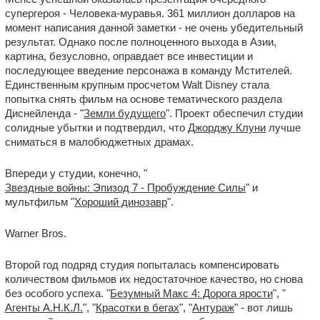
супергероя - Человека-муравья. 361 миллион долларов на
момент написания данной заметки - не очень убедительный
результат. Однако после полноценного выхода в Азии,
картина, безусловно, оправдает все инвестиции и
последующее введение персонажа в команду Мстителей.
Единственным крупным просчетом Walt Disney стала
попытка снять фильм на основе тематического раздела
Диснейленда - "
Земли будущего
". Проект обеспечил студии
солидные убытки и подтвердил, что
Джорджу Клуни
лучше
сниматься в малобюджетных драмах.
Впереди у студии, конечно, "
Звездные войны: Эпизод 7 - Пробуждение Силы
" и
мультфильм "
Хороший динозавр
".
Warner Bros.
Второй год подряд студия попыталась компенсировать
количеством фильмов их недостаточное качество, но снова
без особого успеха. "
Безумный Макс 4: Дорога ярости
", "
Агенты А.Н.К.Л.
", "
Красотки в бегах
", "
Антураж
" - вот лишь