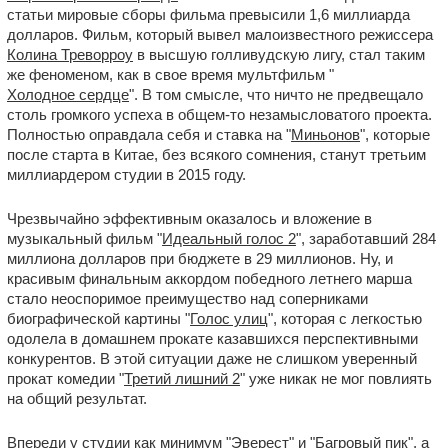
статьи мировые сборы фильма превысили 1,6 миллиарда
долларов. Фильм, который вывел малоизвестного режиссера
Колина Треворроу
в высшую голливудскую лигу, стал таким
же феноменом, как в свое время мультфильм "
Холодное сердце
". В том смысле, что ничто не предвещало
столь громкого успеха в общем-то незамысловатого проекта.
Полностью оправдала себя и ставка на "
Миньонов
", которые
после старта в Китае, без всякого сомнения, станут третьим
миллиардером студии в 2015 году.
Чрезвычайно эффективным оказалось и вложение в
музыкальный фильм "
Идеальный голос 2
", заработавший 284
миллиона долларов при бюджете в 29 миллионов. Ну, и
красивым финальным аккордом победного летнего марша
стало неоспоримое преимущество над соперниками
биографической картины "
Голос улиц
", которая с легкостью
одолела в домашнем прокате казавшихся перспективными
конкурентов. В этой ситуации даже не слишком уверенный
прокат комедии "
Третий лишний 2
" уже никак не мог повлиять
на общий результат.
Впереди у студии как минимум "
Эверест
" и "
Багровый пик
", а