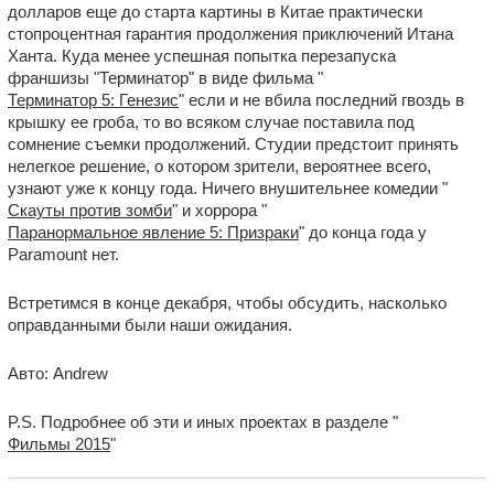
долларов еще до старта картины в Китае практически
стопроцентная гарантия продолжения приключений Итана
Ханта. Куда менее успешная попытка перезапуска
франшизы "Терминатор" в виде фильма "
Терминатор 5: Генезис
" если и не вбила последний гвоздь в
крышку ее гроба, то во всяком случае поставила под
сомнение съемки продолжений. Студии предстоит принять
нелегкое решение, о котором зрители, вероятнее всего,
узнают уже к концу года. Ничего внушительнее комедии "
Скауты против зомби
" и хоррора "
Паранормальное явление 5: Призраки
" до конца года у
Paramount нет.
Встретимся в конце декабря, чтобы обсудить, насколько
оправданными были наши ожидания.
Авто: Andrew
P.S. Подробнее об эти и иных проектах в разделе "
Фильмы 2015
"