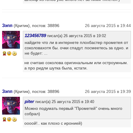
Зэпп
(Критик), постов: 38896
26 августа 2015 в 19:44
123456789
писал(а) 26 августа 2015 в 19:02
найдите что ли в интернете плохбастер прометея от
соколовахотя бы. очки спадут. посмеетесь за одно. и
не будет: ...
16
не считаю соколова оригинальным или остроумным.
а про ридли шутка была, кстати.
Зэпп
(Критик), постов: 38896
26 августа 2015 в 19:39
piter
писал(а) 25 августа 2015 в 19:40
Можно подумать первый "Прометей" очень много
собрал)
16
оооой!.. как плохо с иронией)