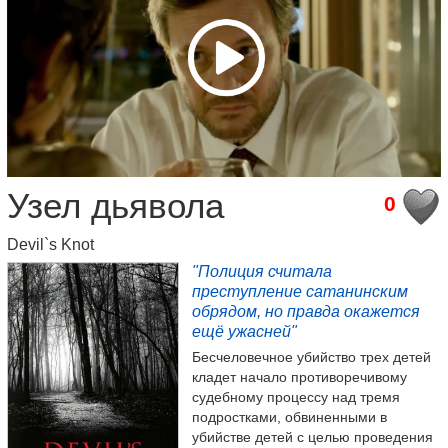
Узел дьявола
0
Devil`s Knot
"Полиция считала
преступление сатанинским
обрядом, но правда окажется
ещё ужасней"
Бесчеловечное убийство трех детей
кладет начало противоречивому
судебному процессу над тремя
подростками, обвиненными в
убийстве детей с целью проведения