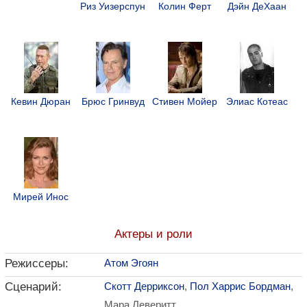
Риз Уизерспун
Колин Ферт
Дэйн ДеХаан
Кевин Дюран
Брюс Гринвуд
Стивен Мойер
Элиас Котеас
Мирей Инос
Актеры и роли
Режиссеры:
Атом Эгоян
Сценарий:
Скотт Дерриксон
,
Пол Харрис Бордман
,
Мара Леверитт