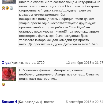
ничего о спорте и его составляющем нету,фильм не
имеет никого веса под собой.Они только обострили
14
стереотипы о "тупых качках"....лушче таким же
макаром качков заменили бы
пожарными,полицейскими,официантами да кем
угодно просто одно несоответствует с другому,от
оригинальной истории ребят из "Sun Gym" не
осталось практически ничего!Я так горел желанием
посмотреть фильм,зря были ожидания.Даже
толкового юмора как для комедии тут просто
нету...Да простит мне Дуэйн Джонсон за мой 1 бал ...
Olga
(Критик), постов: 3720
12 октября 2013 в 21:27
ПРикольный фильм... Интересно, смешно,
необычно, динамично. Актеры все супер... Отлично
поднимает настроение..
15
Scream 4
(Киноакадемик), постов:
5 сентября 2013 в 22:54