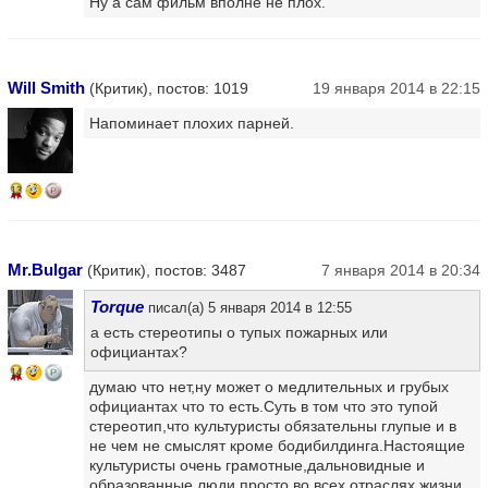
Ну а сам фильм вполне не плох.
Will Smith
(Критик), постов: 1019
19 января 2014 в 22:15
Напоминает плохих парней.
13
Mr.Bulgar
(Критик), постов: 3487
7 января 2014 в 20:34
Torque
писал(а) 5 января 2014 в 12:55
а есть стереотипы о тупых пожарных или
официантах?
14
думаю что нет,ну может о медлительных и грубых
официантах что то есть.Суть в том что это тупой
стереотип,что культуристы обязательны глупые и в
не чем не смыслят кроме бодибилдинга.Настоящие
культуристы очень грамотные,дальновидные и
образованные люди,просто во всех отраслях жизни