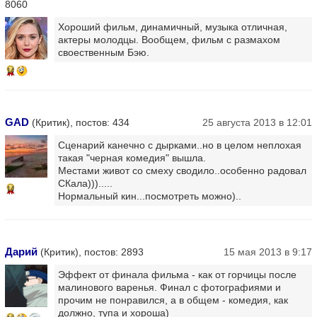
8060
Хороший фильм, динамичный, музыка отличная,
актеры молодцы. Вообщем, фильм с размахом
своественным Бэю.
14
GAD
(Критик), постов: 434
25 августа 2013 в 12:01
Сценарий канечно с дырками..но в целом неплохая
такая "черная комедия" вышла.
Местами живот со смеху сводило..особенно радовал
СКала))).....
14
Нормальный кин...посмотреть можно)..
Дарий
(Критик), постов: 2893
15 мая 2013 в 9:17
Эффект от финала фильма - как от горчицы после
малинового варенья. Финал с фотографиями и
прочим не понравился, а в общем - комедия, как
должно, тупа и хороша)