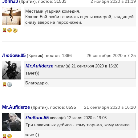
John23
(Критик), постов: 31533
2 ноября 2020 в 21:19
Местами угарная комедия.
Как же Бэй любит снимать сцены камерой, глядящей
снизу вверх на персонажей.
9
Любовь85
(Критик), постов: 1386
26 сентября 2020 в 7:25
Mr.Aufiderze
писал(а) 21 сентября 2020 в 16:20
зачет))
Благодарю.
7
Mr.Aufiderze
(Критик), постов: 8595
21 сентября 2020 в 16:20
Любовь85
писал(а) 12 июля 2020 в 19:06
Три накачаных дебила - кому тюрьма, кому могила...
зачет))
13