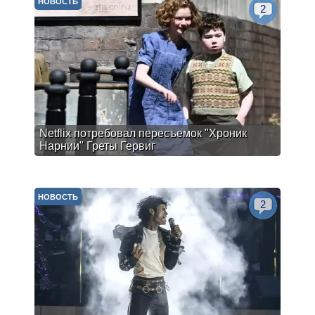
НОВОСТЬ
2
Netflix потребовал пересъемок "Хроник
Нарнии" Греты Гервиг
НОВОСТЬ
2