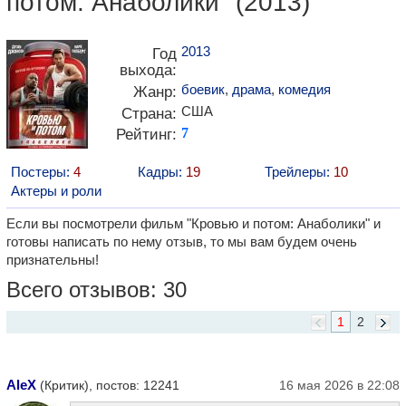
потом: Анаболики" (2013)
2013
Год
выхода:
боевик
,
драма
,
комедия
Жанр:
США
Страна:
Рейтинг:
7
Постеры:
4
Кадры:
19
Трейлеры:
10
Актеры и роли
Если вы посмотрели фильм "Кровью и потом: Анаболики" и
готовы написать по нему отзыв, то мы вам будем очень
признательны!
Всего отзывов: 30
1
2
AleX
(Критик), постов: 12241
16 мая 2026 в 22:08