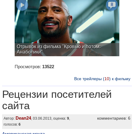
8
Отрывок из фильма "Кровью и потом:
Анаболики"
Просмотров:
13522
Все трейлеры (
10
) к фильму
Рецензии посетителей
сайта
Dean24
комментариев: 6
Автор:
, 03.06.2013, оценка:
9
,
голосов:
6
Американская мечта