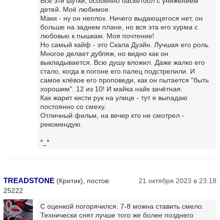
Все эти шутки, особенно баскетбол с унижением
детей. Моё любимое.
Маки - ну он неплох. Ничего выдающегося нет, он
больше на заднем плане, но вся эта его хурма с
любовью к пышкам. Моя почтение!
Но самый кайф - это Скала Дуэйн. Лучшая его роль.
Многое делает дубляж, но видно как он
выкладывается. Всю душу вложил. Даже жалко его
стало, когда в погоне его палец подстрелили. И
самое клёвое его проповеди, как он пытается "быть
хорошим". 12 из 10! И майка найк зачётная.
Как жарит кисти рук на улице - тут я выпадаю
постоянно со смеху.
Отличный фильм, на вечер кто не смотрел -
рекомендую.
*_*
TREADSTONE
(Критик), постов:
21 октября 2023 в 23:18
25222
С оценкой погорячился. 7-8 можна ставить смело.
Технически снят лучше того же более позднего