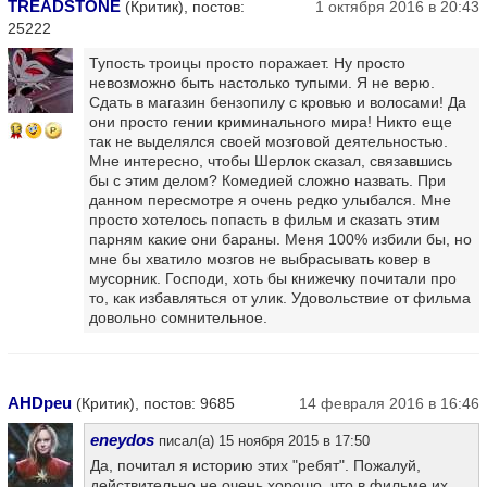
TREADSTONE
(Критик), постов:
1 октября 2016 в 20:43
25222
Тупость троицы просто поражает. Ну просто
невозможно быть настолько тупыми. Я не верю.
Сдать в магазин бензопилу с кровью и волосами! Да
они просто гении криминального мира! Никто еще
13
так не выделялся своей мозговой деятельностью.
Мне интересно, чтобы Шерлок сказал, связавшись
бы с этим делом? Комедией сложно назвать. При
данном пересмотре я очень редко улыбался. Мне
просто хотелось попасть в фильм и сказать этим
парням какие они бараны. Меня 100% избили бы, но
мне бы хватило мозгов не выбрасывать ковер в
мусорник. Господи, хоть бы книжечку почитали про
то, как избавляться от улик. Удовольствие от фильма
довольно сомнительное.
AHDpeu
(Критик), постов: 9685
14 февраля 2016 в 16:46
eneydos
писал(а) 15 ноября 2015 в 17:50
Да, почитал я историю этих "ребят". Пожалуй,
действительно не очень хорошо, что в фильме их