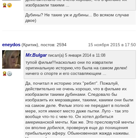
изобразили такими ...
11
Дубины? Не такие уж и дубины... Во всяком случае
двое)
eneydos
(Критик), постов: 2594
15 ноября 2015 в 17:50
Mr.Bulgar
писал(а) 5 января 2014 в 11:08
тупой фильм!!!насколько они по извратили
оригинальную историю,что была на самом делек!
ничего о спорте и его составляющем ...
14
Да, почитал я историю этих "ребят". Пожалуй,
действительно не очень хорошо, что в фильме их
изобразили такими дубинами. Следовало бы
изобразить их мерзавцами, такими, какими они были
на самом деле. Фильм этого не передает в полной
мере, хотя имеют место даже пытки. Луго - так это
вообще что-то с чем-то. Он хотел добиться
американской мечты. Как же. Это пресловутой мечты
он вполне добился, провернув еще до похищения
прибыльную аферу. Обыкновенная жажда наживы.