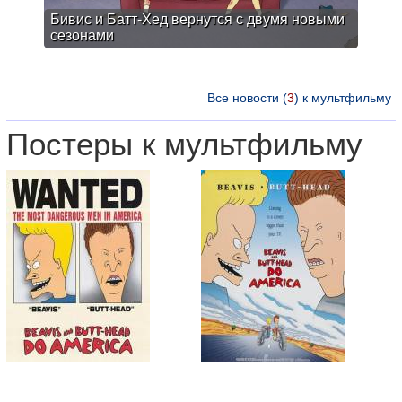
Бивис и Батт-Хед вернутся с двумя новыми
сезонами
Все новости (
3
) к мультфильму
Постеры к мультфильму