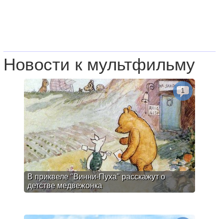
Новости к мультфильму
1
В приквеле "Винни-Пуха" расскажут о
детстве медвежонка