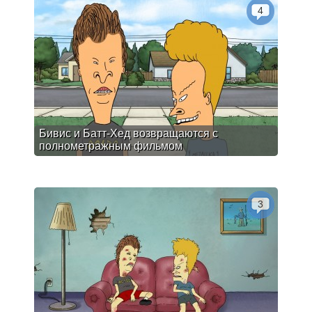
4
Бивис и Батт-Хед возвращаются с
полнометражным фильмом
3